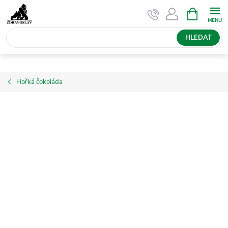
Přejít
NÁKUPNÍ
KOŠÍK
na
obsah
HLEDAT
Hořká čokoláda