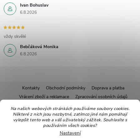
Ivan Bohuslav
6.8.2026
vždy skvělé
Bebčáková Monika
6.8.2026
Z
Kontakty
Obchodní podmínky
Doprava a platba
Vrácení zboží a reklamace
Zpracování osobních údajů
á
Pravidla soutěží
Affiliate program
Recepty
Na našich webových stránkách používáme soubory cookies.
Některé z nich jsou nezbytné, zatímco jiné nám pomáhají
Pro nové dodavatele
Ekologické balení
Moje objednávka
p
vylepšit tento web a váš uživatelský zážitek. Souhlasíte s
používáním všech cookies?
a
Nastavení
Copyright 2026
Zdravoslav
. Všechna práva vyhrazena.
Upravit nastavení