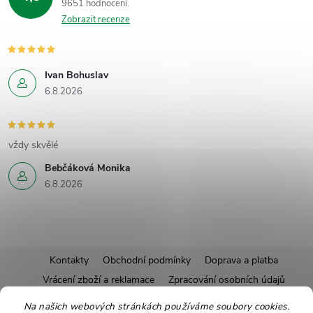
9651 hodnocení
Zobrazit recenze
Ivan Bohuslav
6.8.2026
vždy skvělé
Bebčáková Monika
6.8.2026
Z
Kontakty
Obchodní podmínky
Doprava a platba
Vrácení zboží a reklamace
Zpracování osobních údajů
á
Pravidla soutěží
Affiliate program
Recepty
Na našich webových stránkách používáme soubory cookies.