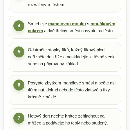
rozváleným těstem.
Smíchejte
mandlovou mouku
s
moučkovým
4
cukrem
a dvě třetiny směsi nasypte na těsto.
Odstraňte stopky fíků, každý fíkový plod
5
nařízněte do kříže a naskládejte je těsně vedle
sebe na připravený základ.
Posypte zbytkem mandlové směsi a pečte asi
6
40 minut, dokud nebude těsto zlatavé a fíky
krásně změklé.
Hotový dort nechte krátce zchladnout na
7
mřížce a podávejte ho teplý nebo studený.