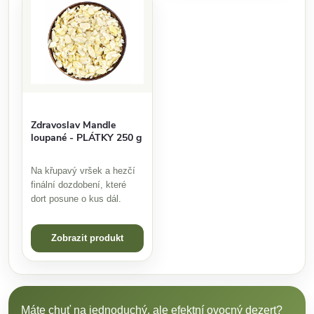
Zdravoslav Mandle
loupané - PLÁTKY 250 g
Na křupavý vršek a hezčí
finální dozdobení, které
dort posune o kus dál.
Zobrazit produkt
Máte chuť na jednoduchý, ale efektní ovocný dezert?