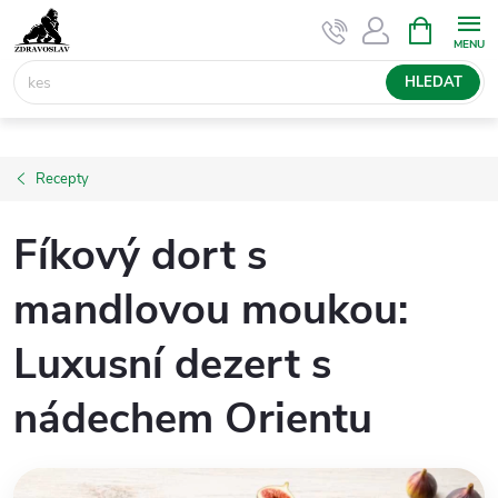
Přejít
NÁKUPNÍ
KOŠÍK
na
obsah
HLEDAT
Recepty
Fíkový dort s
mandlovou moukou:
Luxusní dezert s
nádechem Orientu