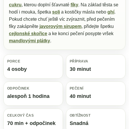
cukru
, kterou doplní šťavnaté
fíky
. Na základ těsta se
hodí i mouka, špetka
soli
a kostičky másla nebo
ghí
.
Pokud chcete chuť ještě víc zvýraznit, před pečením
fíky zakápněte
javorovým sirupem
, přidejte špetku
cejlonské skořice
a ke konci pečení posypte vršek
mandlovými plátky
.
PORCE
PŘÍPRAVA
4 osoby
30 minut
ODPOČINEK
PEČENÍ
alespoň 1 hodina
40 minut
CELKOVÝ ČAS
OBTÍŽNOST
70 min + odpočinek
Snadná