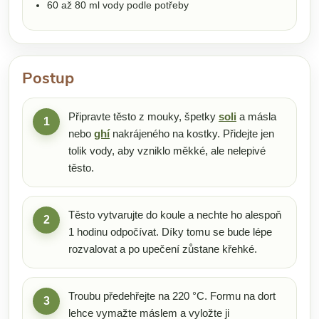
60 až 80 ml vody podle potřeby
Postup
Připravte těsto z mouky, špetky
soli
a másla
1
nebo
ghí
nakrájeného na kostky. Přidejte jen
tolik vody, aby vzniklo měkké, ale nelepivé
těsto.
Těsto vytvarujte do koule a nechte ho alespoň
2
1 hodinu odpočívat. Díky tomu se bude lépe
rozvalovat a po upečení zůstane křehké.
Troubu předehřejte na 220 °C. Formu na dort
3
lehce vymažte máslem a vyložte ji