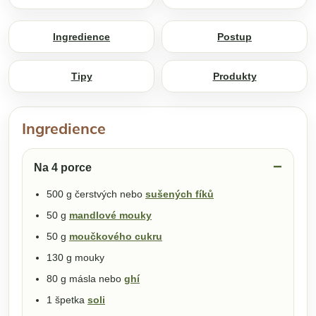
Ingredience
Postup
Tipy
Produkty
Ingredience
Na 4 porce
500 g čerstvých nebo
sušených fíků
50 g
mandlové mouky
50 g
moučkového cukru
130 g mouky
80 g másla nebo
ghí
1 špetka
soli