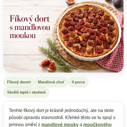
Fíkový dezert
Mandlová chuť
4 porce
Skvělé teplé i studené
Tenhle fíkový dort je krásně jednoduchý, ale na stole
působí opravdu slavnostně. Křehké těsto se tu spojí s
jemnou směsí z
mandlové mouky
a
moučkového