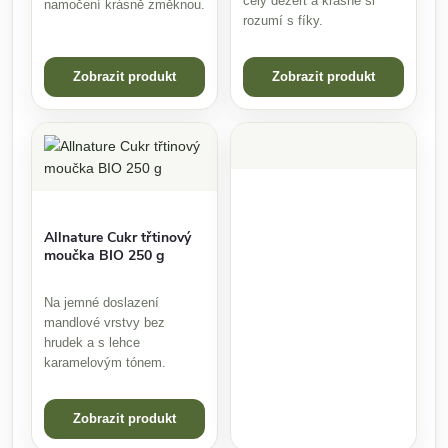
celý dezert a krásně si
namočení krásně změknou.
rozumí s fíky.
Zobrazit produkt
Zobrazit produkt
Allnature Cukr třtinový
moučka BIO 250 g
Na jemné doslazení
mandlové vrstvy bez
hrudek a s lehce
karamelovým tónem.
Zobrazit produkt