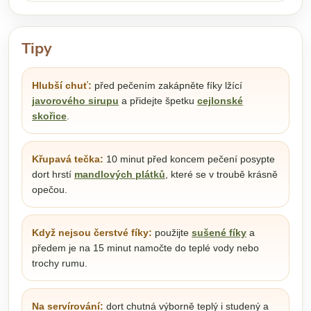
Tipy
Hlubší chuť:
před pečením zakápněte fíky lžící
javorového sirupu
a přidejte špetku
cejlonské
skořice
.
Křupavá tečka:
10 minut před koncem pečení posypte
dort hrstí
mandlových plátků
, které se v troubě krásně
opečou.
Když nejsou čerstvé fíky:
použijte
sušené fíky
a
předem je na 15 minut namočte do teplé vody nebo
trochy rumu.
Na servírování:
dort chutná výborně teplý i studený a