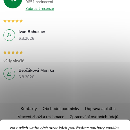
9651 hodnocení
Zobrazit recenze
Ivan Bohuslav
6.8.2026
vždy skvělé
Bebčáková Monika
6.8.2026
Z
Kontakty
Obchodní podmínky
Doprava a platba
Vrácení zboží a reklamace
Zpracování osobních údajů
á
Pravidla soutěží
Affiliate program
Recepty
Na našich webových stránkách používáme soubory cookies.