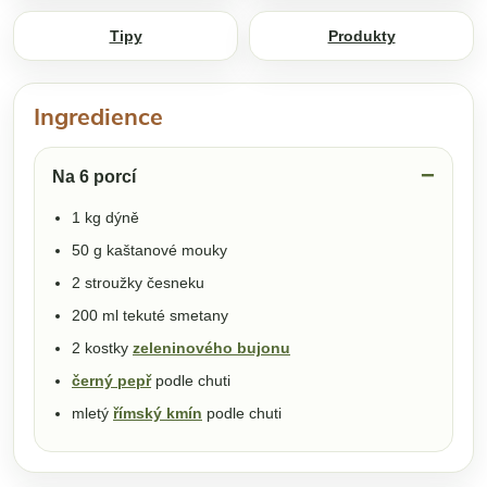
Tipy
Produkty
Ingredience
Na 6 porcí
1 kg dýně
50 g kaštanové mouky
2 stroužky česneku
200 ml tekuté smetany
2 kostky
zeleninového bujonu
černý pepř
podle chuti
mletý
římský kmín
podle chuti