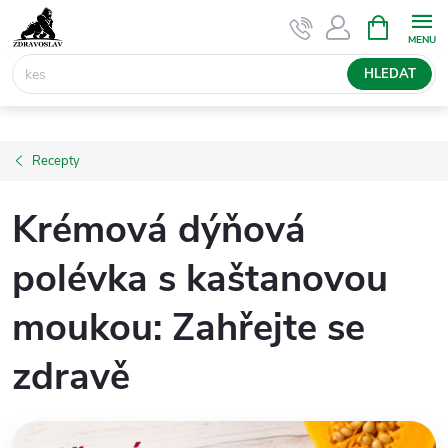
Přejít
NÁKUPNÍ
KOŠÍK
na
obsah
HLEDAT
Recepty
Krémová dýňová
polévka s kaštanovou
moukou: Zahřejte se
zdravě