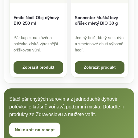
Emile Noël Olej dýňový
Sonnentor Muškátový
BIO 250 ml
oříšek mletý BIO 30 g
Pár kapek na závěr a
Jemný finiš, který se k dýni
polévka získá výraznější
a smetanové chuti výborně
oříškovou vůni.
hodí.
Zobrazit produkt
Zobrazit produkt
Stačí pár chytrých surovin a z jednoduché dýňové
polévky je krásně voňavá podzimní miska. Dolaďte ji
produkty ze Zdravoslavu a můžete vařit.
Nakoupit na recept