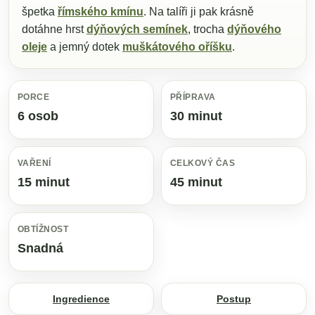
špetka
římského kmínu
. Na talíři ji pak krásně
dotáhne hrst
dýňových semínek
, trocha
dýňového
oleje
a jemný dotek
muškátového oříšku
.
PORCE
PŘÍPRAVA
6 osob
30 minut
VAŘENÍ
CELKOVÝ ČAS
15 minut
45 minut
OBTÍŽNOST
Snadná
Ingredience
Postup