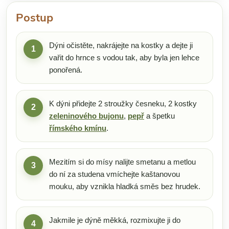
Postup
Dýni očistěte, nakrájejte na kostky a dejte ji
1
vařit do hrnce s vodou tak, aby byla jen lehce
ponořená.
K dýni přidejte 2 stroužky česneku, 2 kostky
2
zeleninového bujonu
,
pepř
a špetku
římského kmínu
.
Mezitím si do mísy nalijte smetanu a metlou
3
do ní za studena vmíchejte kaštanovou
mouku, aby vznikla hladká směs bez hrudek.
Jakmile je dýně měkká, rozmixujte ji do
4