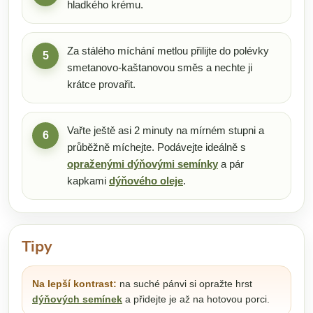
hladkého krému.
Za stálého míchání metlou přilijte do polévky
5
smetanovo-kaštanovou směs a nechte ji
krátce provařit.
Vařte ještě asi 2 minuty na mírném stupni a
6
průběžně míchejte. Podávejte ideálně s
opraženými dýňovými semínky
a pár
kapkami
dýňového oleje
.
Tipy
Na lepší kontrast:
na suché pánvi si opražte hrst
dýňových semínek
a přidejte je až na hotovou porci.