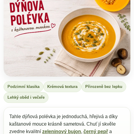
Podzimní klasika
Krémová textura
Přirozeně bez lepku
Lehký oběd i večeře
Tahle dýňová polévka je jednoduchá, hřejivá a díky
kaštanové mouce krásně sametová. Chuť jí skvěle
zvedne kvalitní
zeleninový bujon
,
černý pepř
a