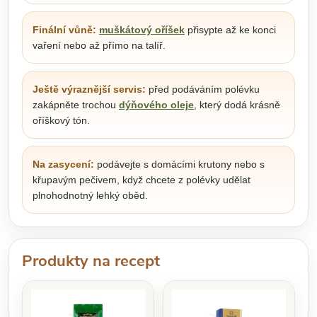
Finální vůně:
muškátový oříšek
přisypte až ke konci
vaření nebo až přímo na talíř.
Ještě výraznější servis:
před podáváním polévku
zakápněte trochou
dýňového oleje
, který dodá krásně
oříškový tón.
Na zasycení:
podávejte s domácími krutony nebo s
křupavým pečivem, když chcete z polévky udělat
plnohodnotný lehký oběd.
Produkty na recept