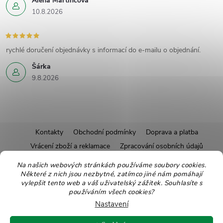
Alena Martincová
10.8.2026
rychlé doručení objednávky s informací do e-mailu o objednání.
Šárka
9.8.2026
Z
Kontakty
Obchodní podmínky
Doprava a platba
Vrácení zboží a reklamace
Zpracování osobních údajů
á
Pravidla soutěží
Affiliate program
Recepty
Na našich webových stránkách používáme soubory cookies.
Některé z nich jsou nezbytné, zatímco jiné nám pomáhají
Pro nové dodavatele
Ekologické balení
Moje objednávka
p
vylepšit tento web a váš uživatelský zážitek. Souhlasíte s
používáním všech cookies?
a
Nastavení
Copyright 2026
Zdravoslav
. Všechna práva vyhrazena.
Upravit nastavení