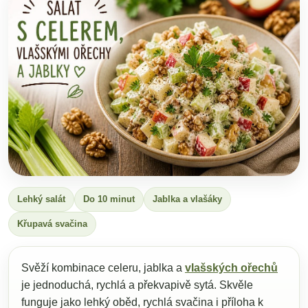
Lehký salát
Do 10 minut
Jablka a vlašáky
Křupavá svačina
Svěží kombinace celeru, jablka a
vlašských ořechů
je jednoduchá, rychlá a překvapivě sytá. Skvěle
funguje jako lehký oběd, rychlá svačina i příloha k