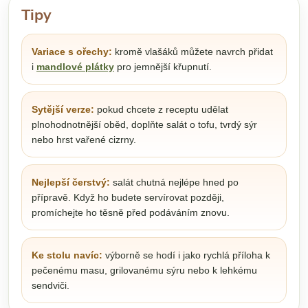
Tipy
Variace s ořechy:
kromě vlašáků můžete navrch přidat
i
mandlové plátky
pro jemnější křupnutí.
Sytější verze:
pokud chcete z receptu udělat
plnohodnotnější oběd, doplňte salát o tofu, tvrdý sýr
nebo hrst vařené cizrny.
Nejlepší čerstvý:
salát chutná nejlépe hned po
přípravě. Když ho budete servírovat později,
promíchejte ho těsně před podáváním znovu.
Ke stolu navíc:
výborně se hodí i jako rychlá příloha k
pečenému masu, grilovanému sýru nebo k lehkému
sendviči.