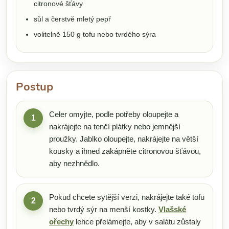
citronové šťávy
sůl a čerstvě mletý pepř
volitelně 150 g tofu nebo tvrdého sýra
Postup
Celer omyjte, podle potřeby oloupejte a
1
nakrájejte na tenčí plátky nebo jemnější
proužky. Jablko oloupejte, nakrájejte na větší
kousky a ihned zakápněte citronovou šťávou,
aby nezhnědlo.
Pokud chcete sytější verzi, nakrájejte také tofu
2
nebo tvrdý sýr na menší kostky.
Vlašské
ořechy
lehce přelámejte, aby v salátu zůstaly