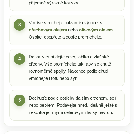
příjemně výrazné kousky.
V míse smíchejte balzamikový ocet s
3
ořechovým olejem
nebo
olivovým olejem
.
Osolte, opepřete a dobře promíchejte.
Do zálivky přidejte celer, jablko a vlašské
4
ořechy. Vše promíchejte tak, aby se chutě
rovnoměrně spojily. Nakonec podle chuti
vmíchejte i tofu nebo sýr.
Dochutťe podle potřeby dalším citronem, solí
5
nebo pepřem. Podávejte hned, ideálně ještě s
několika jemnými celerovými lístky navrch.