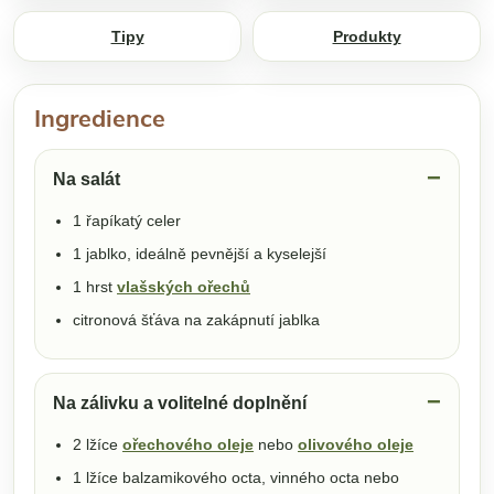
Tipy
Produkty
Ingredience
Na salát
1 řapíkatý celer
1 jablko, ideálně pevnější a kyselejší
1 hrst
vlašských ořechů
citronová šťáva na zakápnutí jablka
Na zálivku a volitelné doplnění
2 lžíce
ořechového oleje
nebo
olivového oleje
1 lžíce balzamikového octa, vinného octa nebo