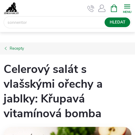
Přejít
NÁKUPNÍ
KOŠÍK
na
obsah
HLEDAT
Recepty
Celerový salát s
vlašskými ořechy a
jablky: Křupavá
vitamínová bomba