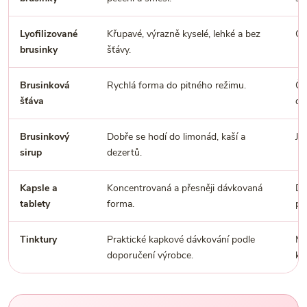
Lyofilizované
Křupavé, výrazně kyselé, lehké a bez
Ci
brusinky
šťávy.
Brusinková
Rychlá forma do pitného režimu.
Ča
šťáva
di
Brusinkový
Dobře se hodí do limonád, kaší a
Je
sirup
dezertů.
Kapsle a
Koncentrovaná a přesněji dávkovaná
Do
tablety
forma.
pé
Tinktury
Praktické kapkové dávkování podle
Mo
doporučení výrobce.
ko