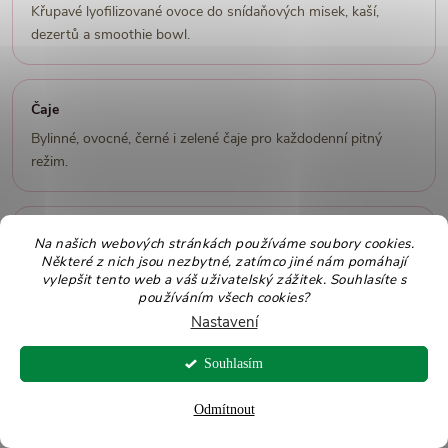
Křupavé lyofilizované ovoce do snídaňových misek, kaší,
dezertů a smoothie bowl.
Čaje
Bylinné, ovocné, černé i zelené čaje pro každodenní pitný
režim.
Ořechy
Na našich webových stránkách používáme soubory cookies.
Některé z nich jsou nezbytné, zatímco jiné nám pomáhají
Mandle, vlašské, kešu a další ořechy, které se s brusinkami
vylepšit tento web a váš uživatelský zážitek. Souhlasíte s
výborně kombinují.
používáním všech cookies?
Nastavení
Souhlasím
Související články a další čtení
Odmítnout
Brusinky navazují na témata močových cest, ledvin, antioxidantů,
sušeného ovoce, pitného režimu a skladování ovocných produktů.