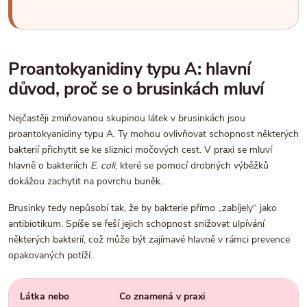
Proantokyanidiny typu A: hlavní
důvod, proč se o brusinkách mluví
Nejčastěji zmiňovanou skupinou látek v brusinkách jsou
proantokyanidiny typu A. Ty mohou ovlivňovat schopnost některých
bakterií přichytit se ke sliznici močových cest. V praxi se mluví
hlavně o bakteriích
E. coli
, které se pomocí drobných výběžků
dokážou zachytit na povrchu buněk.
Brusinky tedy nepůsobí tak, že by bakterie přímo „zabíjely“ jako
antibiotikum. Spíše se řeší jejich schopnost snižovat ulpívání
některých bakterií, což může být zajímavé hlavně v rámci prevence
opakovaných potíží.
Látka nebo
Co znamená v praxi