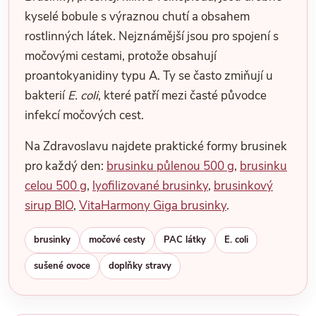
kyselé bobule s výraznou chutí a obsahem
rostlinných látek. Nejznámější jsou pro spojení s
močovými cestami, protože obsahují
proantokyanidiny typu A. Ty se často zmiňují u
bakterií
E. coli
, které patří mezi časté původce
infekcí močových cest.
Na Zdravoslavu najdete praktické formy brusinek
pro každý den:
brusinku půlenou 500 g
,
brusinku
celou 500 g
,
lyofilizované brusinky
,
brusinkový
sirup BIO
,
VitaHarmony Giga brusinky
.
brusinky
močové cesty
PAC látky
E. coli
sušené ovoce
doplňky stravy