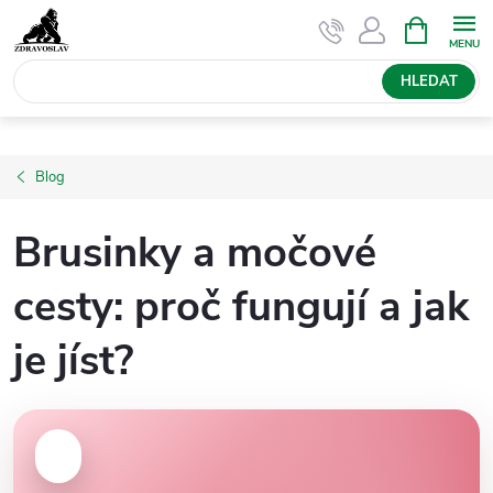
Přejít
NÁKUPNÍ
KOŠÍK
na
obsah
HLEDAT
Blog
Brusinky a močové
cesty: proč fungují a jak
je jíst?