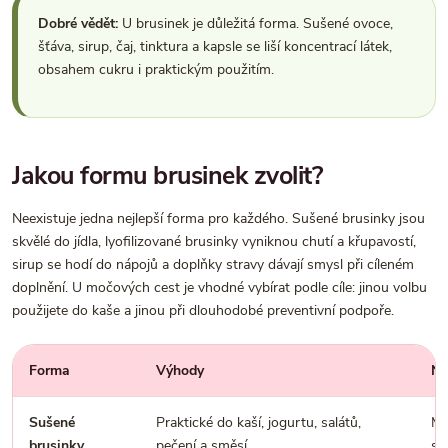
Dobré vědět:
U brusinek je důležitá forma. Sušené ovoce,
šťáva, sirup, čaj, tinktura a kapsle se liší koncentrací látek,
obsahem cukru i praktickým použitím.
Jakou formu brusinek zvolit?
Neexistuje jedna nejlepší forma pro každého. Sušené brusinky jsou
skvělé do jídla, lyofilizované brusinky vyniknou chutí a křupavostí,
sirup se hodí do nápojů a doplňky stravy dávají smysl při cíleném
doplnění. U močových cest je vhodné vybírat podle cíle: jinou volbu
použijete do kaše a jinou při dlouhodobé preventivní podpoře.
Forma
Výhody
Na
Sušené
Praktické do kaší, jogurtu, salátů,
Mo
brusinky
pečení a směsí.
sl