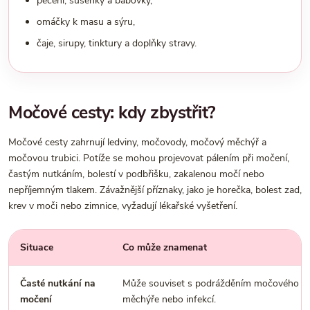
pečení, sušenky a bábovky,
omáčky k masu a sýru,
čaje, sirupy, tinktury a doplňky stravy.
Močové cesty: kdy zbystřit?
Močové cesty zahrnují ledviny, močovody, močový měchýř a
močovou trubici. Potíže se mohou projevovat pálením při močení,
častým nutkáním, bolestí v podbřišku, zakalenou močí nebo
nepříjemným tlakem. Závažnější příznaky, jako je horečka, bolest zad,
krev v moči nebo zimnice, vyžadují lékařské vyšetření.
Situace
Co může znamenat
Časté nutkání na
Může souviset s podrážděním močového
močení
měchýře nebo infekcí.