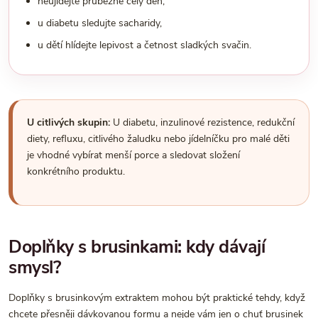
neujídejte průběžně celý den,
u diabetu sledujte sacharidy,
u dětí hlídejte lepivost a četnost sladkých svačin.
U citlivých skupin:
U diabetu, inzulinové rezistence, redukční
diety, refluxu, citlivého žaludku nebo jídelníčku pro malé děti
je vhodné vybírat menší porce a sledovat složení
konkrétního produktu.
Doplňky s brusinkami: kdy dávají
smysl?
Doplňky s brusinkovým extraktem mohou být praktické tehdy, když
chcete přesněji dávkovanou formu a nejde vám jen o chuť brusinek