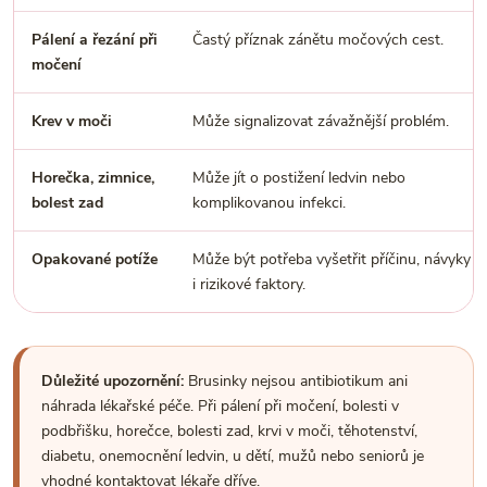
Pálení a řezání při
Častý příznak zánětu močových cest.
močení
Krev v moči
Může signalizovat závažnější problém.
Horečka, zimnice,
Může jít o postižení ledvin nebo
bolest zad
komplikovanou infekci.
Opakované potíže
Může být potřeba vyšetřit příčinu, návyky
i rizikové faktory.
Důležité upozornění:
Brusinky nejsou antibiotikum ani
náhrada lékařské péče. Při pálení při močení, bolesti v
podbřišku, horečce, bolesti zad, krvi v moči, těhotenství,
diabetu, onemocnění ledvin, u dětí, mužů nebo seniorů je
vhodné kontaktovat lékaře dříve.