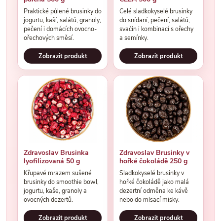
Praktické půlené brusinky do
Celé sladkokyselé brusinky
jogurtu, kaší, salátů, granoly,
do snídaní, pečení, salátů,
pečení i domácích ovocno-
svačin i kombinací s ořechy
ořechových směsí.
a semínky.
Zobrazit produkt
Zobrazit produkt
Zdravoslav Brusinka
Zdravoslav Brusinky v
lyofilizovaná 50 g
hořké čokoládě 250 g
Křupavé mrazem sušené
Sladkokyselé brusinky v
brusinky do smoothie bowl,
hořké čokoládě jako malá
jogurtu, kaše, granoly a
dezertní odměna ke kávě
ovocných dezertů.
nebo do mlsací misky.
Zobrazit produkt
Zobrazit produkt