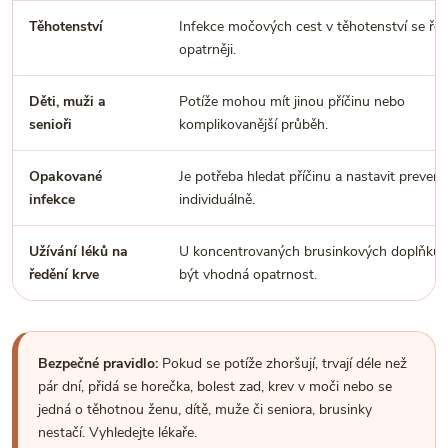
Těhotenství
Infekce močových cest v těhotenství se řeš
opatrněji.
Děti, muži a
Potíže mohou mít jinou příčinu nebo
senioři
komplikovanější průběh.
Opakované
Je potřeba hledat příčinu a nastavit prevenc
infekce
individuálně.
Užívání léků na
U koncentrovaných brusinkových doplňků
ředění krve
být vhodná opatrnost.
Bezpečné pravidlo:
Pokud se potíže zhoršují, trvají déle než
pár dní, přidá se horečka, bolest zad, krev v moči nebo se
jedná o těhotnou ženu, dítě, muže či seniora, brusinky
nestačí. Vyhledejte lékaře.