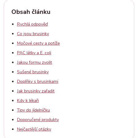
Obsah článku
Rychlá odpověď
Co jsou brusinky
Močové cesty a potíže
PAC látky a E. coli
Jakou formu zvolit
Sušené brusinky
Doplňky s brusinkami
Jak brusinky zařadit
Kdy k lékaři
Tipy do jídelníčku
Doporučené produkty
Nejčastější otázky