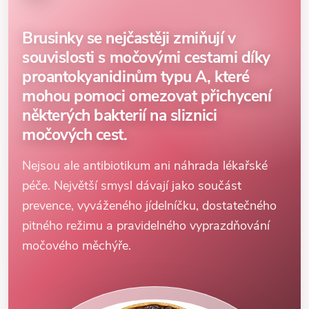
Brusinky se nejčastěji zmiňují v
souvislosti s močovými cestami díky
proantokyanidinům typu A, které
mohou pomoci omezovat přichycení
některých bakterií na sliznici
močových cest.
Nejsou ale antibiotikum ani náhrada lékařské
péče. Největší smysl dávají jako součást
prevence, vyváženého jídelníčku, dostatečného
pitného režimu a pravidelného vyprazdňování
močového měchýře.