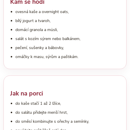
Kam se hodí
ovesná kaše a overnight oats,
bílý jogurt a tvaroh,
domácí granola a müsli,
salát s kozím sýrem nebo balkánem,
pečení, sušenky a bábovky,
omáčky k masu, sýrům a paštikám.
Jak na porci
do kaše stačí 1 až 2 lžíce,
do salátu přidejte menší hrst,
do směsí kombinujte s ořechy a semínky,