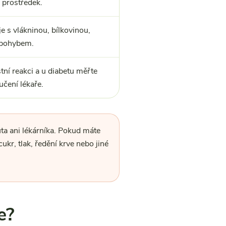
 prostředek.
e s vlákninou, bílkovinou,
 pohybem.
stní reakci a u diabetu měřte
čení lékaře.
ta ani lékárníka. Pokud máte
ukr, tlak, ředění krve nebo jiné
e?