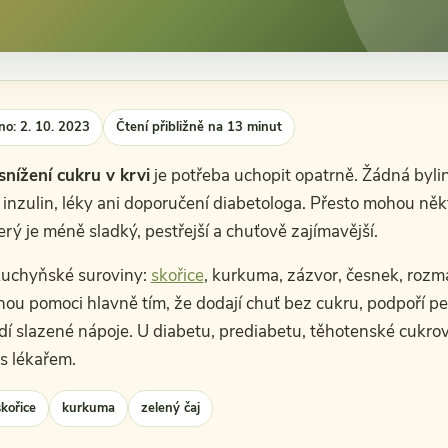
no: 2. 10. 2023
Čtení přibližně na 13 minut
snížení cukru v krvi
je potřeba uchopit opatrně. Žádná bylin
 inzulin, léky ani doporučení diabetologa. Přesto mohou něk
rý je méně sladký, pestřejší a chuťově zajímavější.
 kuchyňské suroviny:
skořice
, kurkuma, zázvor, česnek, rozma
u pomoci hlavně tím, že dodají chuť bez cukru, podpoří pest
í slazené nápoje. U diabetu, prediabetu, těhotenské cukrov
s lékařem.
skořice
kurkuma
zelený čaj