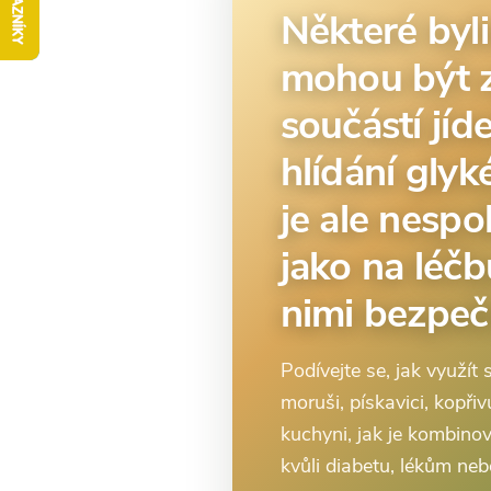
Některé byli
mohou být 
součástí jíde
hlídání glyk
je ale nespo
jako na léčb
nimi bezpeč
Podívejte se, jak využít 
moruši, pískavici, kopři
kuchyni, jak je kombinov
kvůli diabetu, lékům neb