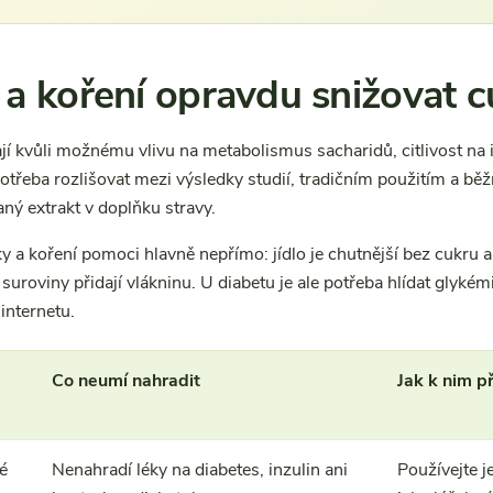
a koření opravdu snižovat cu
jí kvůli možnému vlivu na metabolismus sacharidů, citlivost na 
potřeba rozlišovat mezi výsledky studií, tradičním použitím a běžn
ný extrakt v doplňku stravy.
 a koření pomoci hlavně nepřímo: jídlo je chutnější bez cukru a
suroviny přidají vlákninu. U diabetu je ale potřeba hlídat glyké
internetu.
Co neumí nahradit
Jak k nim p
é
Nenahradí léky na diabetes, inzulin ani
Používejte j