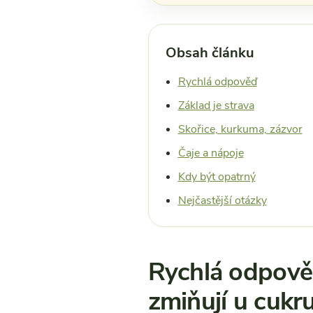
Obsah článku
Rychlá odpověď
Základ je strava
Skořice, kurkuma, zázvor
Čaje a nápoje
Kdy být opatrný
Nejčastější otázky
Rychlá odpověď:
zmiňují u cukru