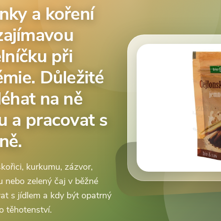
nky a koření
zajímavou
lníčku při
émie. Důležité
léhat na ně
u a pracovat s
ně.
skořici, kurkumu, zázvor,
vu nebo zelený čaj v běžné
at s jídlem a kdy být opatrný
o těhotenství.