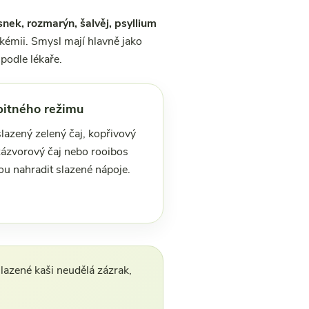
snek, rozmarýn, šalvěj, psyllium
ykémii. Smysl mají hlavně jako
podle lékaře.
pitného režimu
lazený zelený čaj, kopřivový
 zázvorový čaj nebo rooibos
u nahradit slazené nápoje.
slazené kaši neudělá zázrak,