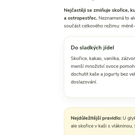
Nejčastěji se zmiňuje skořice, k
a ostropestřec.
Neznamená to ale,
součást celkového režimu: méně cu
Do sladkých jídel
Skořice, kakao, vanilka, zázvor
menší množství ovoce pomo
dochutit kaše a jogurty bez ve
doslazování.
Nejdůležitější pravidlo:
U glyk
ale skořice v kaši s vlákninou