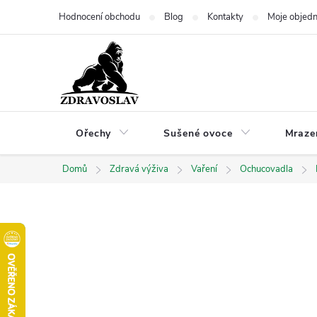
Přejít
Hodnocení obchodu
Blog
Kontakty
Moje objed
na
obsah
Ořechy
Sušené ovoce
Mraze
Domů
Zdravá výživa
Vaření
Ochucovadla