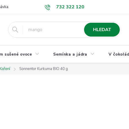
732 322 120
návka
GDPR a ochrana osobních údajů
Jak nakupovat
Obchodní
HLEDAT
m sušené ovoce
Semínka a jádra
V čokolád
Koření
Sonnentor Kurkuma BIO 40 g