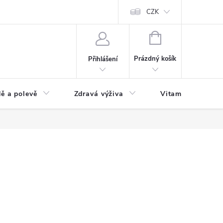
 podmínky a zpracování osobních údajů
Formulář pro odstoupení od sm
CZK
NÁKUPNÍ
KOŠÍK
Prázdný košík
Přihlášení
ě a polevě
Zdravá výživa
Vitamíny a doplň