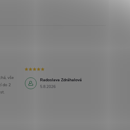
há, vše
Radoslava Zdráhalová
í do 2
5.8.2026
st.