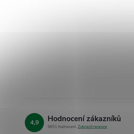
Hodnocení zákazníků
4,9
9651 hodnocení
Zobrazit recenze