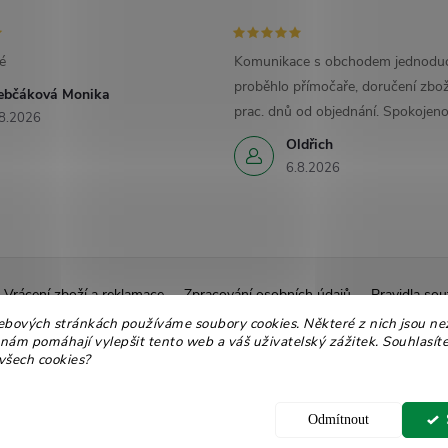
é
Komunikace s obchodem jednoduc
proběhlo přímočaře, doručení zbož
ebčáková Monika
prac. dnů od objednání. Spokojeno
8.2026
Oldřich
6.8.2026
Vrácení zboží a reklamace
Zpracování osobních údajů
Pravidla sou
ebových stránkách používáme soubory cookies. Některé z nich jsou ne
Ekologické balení
Moje objednávka
 nám pomáhají vylepšit tento web a váš uživatelský zážitek. Souhlasíte
všech cookies?
 nastavení cookies
Odmítnout