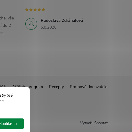
há, vše
Radoslava Zdráhalová
í do 2
5.8.2026
st.
těží
Affiliate program
Recepty
Pro nové dodavatele
zbytné,
 s
Vytvořil Shoptet
Souhlasím