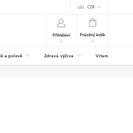
 podmínky a zpracování osobních údajů
Formulář pro odstoupení od sm
CZK
NÁKUPNÍ
KOŠÍK
Prázdný košík
Přihlášení
ě a polevě
Zdravá výživa
Vitamíny a doplň