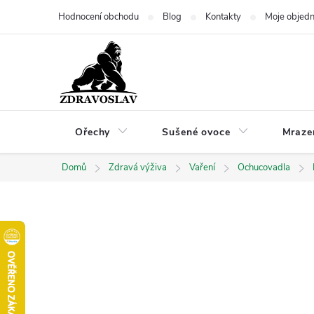
Přejít
Hodnocení obchodu
Blog
Kontakty
Moje objed
na
obsah
Ořechy
Sušené ovoce
Mraze
Domů
Zdravá výživa
Vaření
Ochucovadla