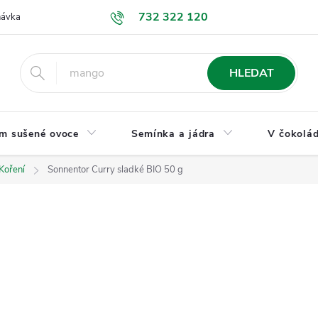
732 322 120
návka
GDPR a ochrana osobních údajů
Jak nakupovat
Obchodní
HLEDAT
m sušené ovoce
Semínka a jádra
V čokolád
Koření
Sonnentor Curry sladké BIO 50 g