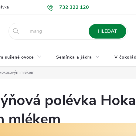
732 322 120
návka
GDPR a ochrana osobních údajů
Jak nakupovat
Obchodní
HLEDAT
m sušené ovoce
Semínka a jádra
V čokolád
 kokosovým mlékem
ýňová polévka Hoka
m mlékem