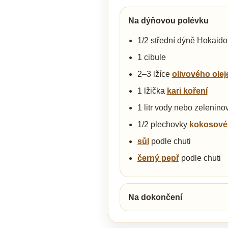
Na dýňovou polévku
1/2 střední dýně Hokaido
1 cibule
2–3 lžíce
olivového olej
1 lžička
kari koření
1 litr vody nebo zelenin
1/2 plechovky
kokosové
sůl
podle chuti
černý pepř
podle chuti
Na dokončení