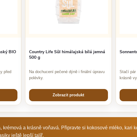
nský BIO
Country Life Sůl himálajská bílá jemná
Sonnento
500 g
ky před
Na dochucení pečené dýně i finální úpravu
Stačí pár
polévky.
krásně v
Zobrazit produkt
 krémová a krásně voňavá. Připravte si kokosové mléko, kari 
iky ještě lepší talíř.