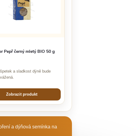
r Pepř černý mletý BIO 50 g
 špetek a sladkost dýně bude
yvážená.
Zobrazit produkt
koření a dýňová semínka na