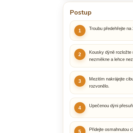
Postup
Troubu předehřejte na 
1
Kousky dýně rozložte 
2
nezměkne a lehce nez
Mezitím nakrájejte cib
3
rozvonělo.
Upečenou dýni přesuňt
4
Přidejte osmahnutou ci
5