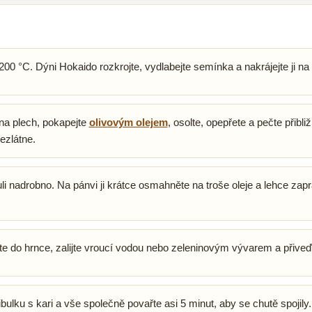
200 °C. Dýni Hokaido rozkrojte, vydlabejte semínka a nakrájejte ji na
na plech, pokapejte
olivovým olejem
, osolte, opepřete a pečte přibl
ezlátne.
uli nadrobno. Na pánvi ji krátce osmahněte na troše oleje a lehce zap
e do hrnce, zalijte vroucí vodou nebo zeleninovým vývarem a přiveďt
bulku s kari a vše společně povařte asi 5 minut, aby se chutě spojily.