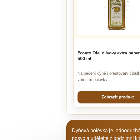
Ecoato Olej olivový extra pane
500 ml
Na pečení dýně i orestování cibul
vařením polévky.
Zobrazit produkt
Dýňová polévka je jednoduchá,
posyp a udělejte z podzimní klas