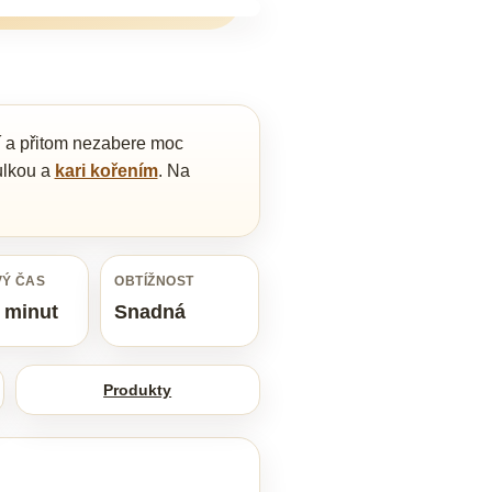
í a přitom nezabere moc
bulkou a
kari kořením
. Na
Ý ČAS
OBTÍŽNOST
 minut
Snadná
Produkty