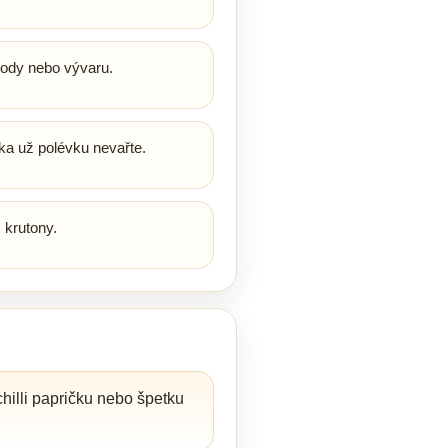
vody nebo vývaru.
ka už polévku nevařte.
 krutony.
hilli papričku nebo špetku