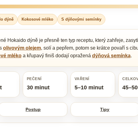
do dýně
Kokosové mléko
S dýňovými semínky
 Hokaido dýně je přesně ten typ receptu, který zahřeje, zasyt
 s
olivovým olejem
, solí a pepřem, potom se krátce povaří s ci
vé mléko
a křupavý finiš dodají opražená
dýňová semínka
.
PEČENÍ
VAŘENÍ
CELKOV
t
30 minut
5–10 minut
45–50
Postup
Tipy