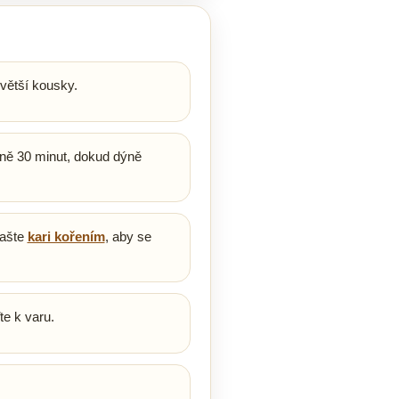
 větší kousky.
ižně 30 minut, dokud dýně
rašte
kari kořením
, aby se
e k varu.