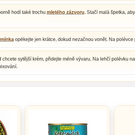
borně hodí také trochu
mletého zázvoru
. Stačí malá špetka, ab
emínka
opékejte jen krátce, dokud nezačnou vonět. Na polévce 
chcete sytější krém, přidejte méně vývaru. Na lehčí polévku n
ixování.