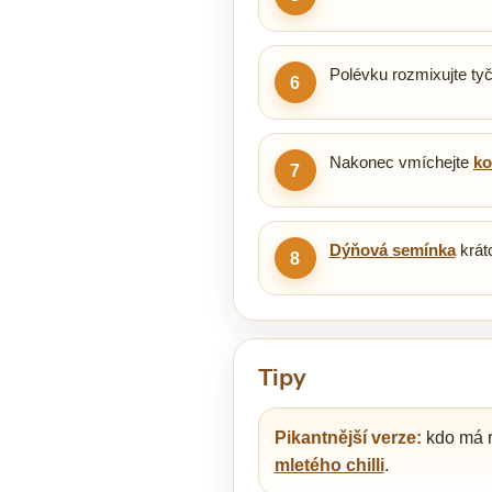
Polévku rozmixujte ty
6
Nakonec vmíchejte
ko
7
Dýňová semínka
krát
8
Tipy
Pikantnější verze:
kdo má r
mletého chilli
.