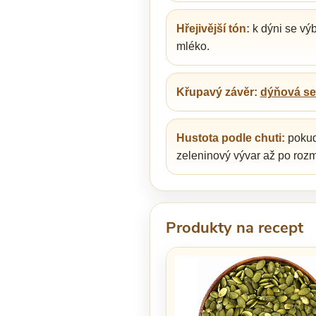
Hřejivější tón:
k dýni se vý
mléko.
Křupavý závěr:
dýňová s
Hustota podle chuti:
pokud 
zeleninový vývar až po rozm
Produkty na recept