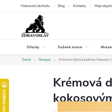
Přejít
Hodnocení obchodu
Blog
Kontakty
Moje objed
na
obsah
Ořechy
Sušené ovoce
Mraze
Domů
Recepty
Krémová dýňová polévka Hokaido s
Krémová d
kokosový