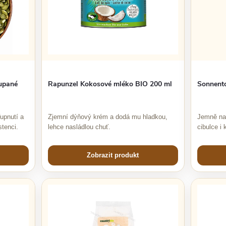
upané
Rapunzel Kokosové mléko BIO 200 ml
Sonnento
upnutí a
Zjemní dýňový krém a dodá mu hladkou,
Jemně nas
tenci.
lehce nasládlou chuť.
cibulce i
Zobrazit produkt