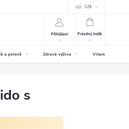
 podmínky a zpracování osobních údajů
Formulář pro odstoupení od sm
CZK
NÁKUPNÍ
KOŠÍK
Prázdný košík
Přihlášení
ě a polevě
Zdravá výživa
Vitamíny a doplň
ido s