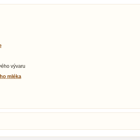
e
ového vývaru
ho mléka