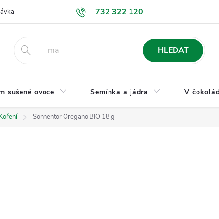
732 322 120
návka
GDPR a ochrana osobních údajů
Jak nakupovat
Obchodní
HLEDAT
m sušené ovoce
Semínka a jádra
V čokolád
Koření
Sonnentor Oregano BIO 18 g