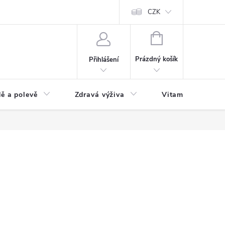
 podmínky a zpracování osobních údajů
Formulář pro odstoupení od sm
CZK
NÁKUPNÍ
KOŠÍK
Prázdný košík
Přihlášení
ě a polevě
Zdravá výživa
Vitamíny a doplň