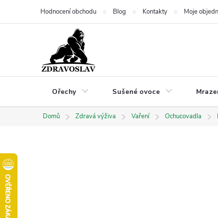
Přejít
Hodnocení obchodu
Blog
Kontakty
Moje objed
na
obsah
Ořechy
Sušené ovoce
Mraze
Domů
Zdravá výživa
Vaření
Ochucovadla