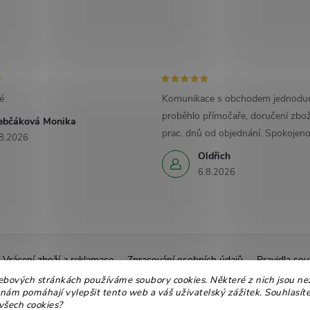
é
Komunikace s obchodem jednoduc
proběhlo přímočaře, doručení zbož
ebčáková Monika
prac. dnů od objednání. Spokojeno
8.2026
Oldřich
6.8.2026
Vrácení zboží a reklamace
Zpracování osobních údajů
Pravidla sou
ebových stránkách používáme soubory cookies. Některé z nich jsou ne
Ekologické balení
Moje objednávka
 nám pomáhají vylepšit tento web a váš uživatelský zážitek. Souhlasíte
všech cookies?