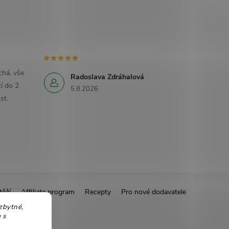
há, vše
Radoslava Zdráhalová
í do 2
5.8.2026
st.
těží
Affiliate program
Recepty
Pro nové dodavatele
zbytné,
 s