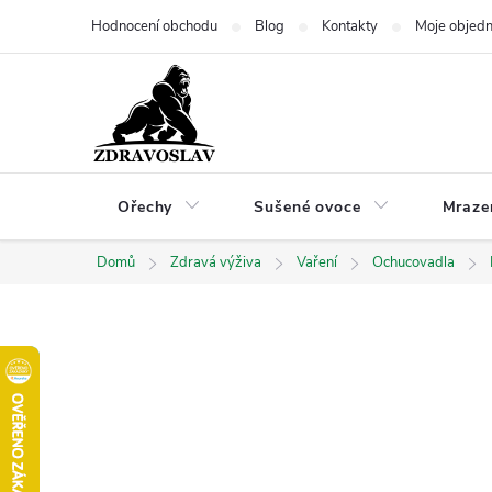
Přejít
Hodnocení obchodu
Blog
Kontakty
Moje objed
na
obsah
Ořechy
Sušené ovoce
Mraze
Domů
Zdravá výživa
Vaření
Ochucovadla