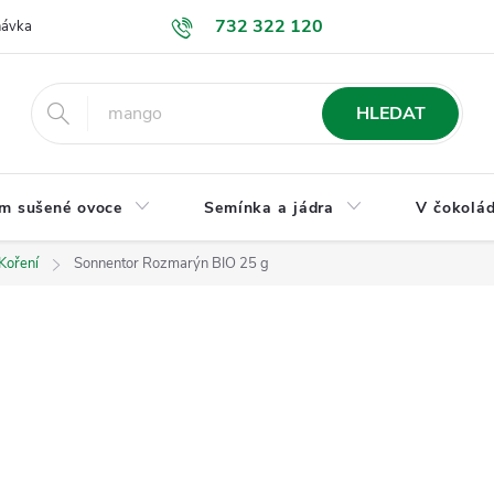
732 322 120
návka
GDPR a ochrana osobních údajů
Jak nakupovat
Obchodní
HLEDAT
m sušené ovoce
Semínka a jádra
V čokolád
Koření
Sonnentor Rozmarýn BIO 25 g