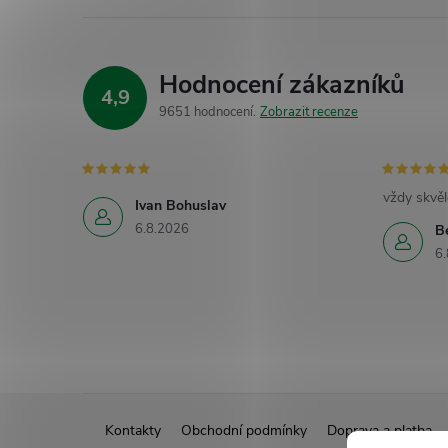
Hodnocení zákazníků
4,9
9651 hodnocení
Zobrazit recenze
vždy skvěl
Ivan Bohuslav
6.8.2026
B
6.
Z
Kontakty
Obchodní podmínky
Doprava a platba