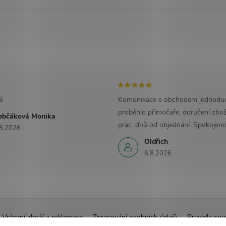
é
Komunikace s obchodem jednoduc
proběhlo přímočaře, doručení zbož
ebčáková Monika
prac. dnů od objednání. Spokojeno
8.2026
Oldřich
6.8.2026
Vrácení zboží a reklamace
Zpracování osobních údajů
Pravidla sou