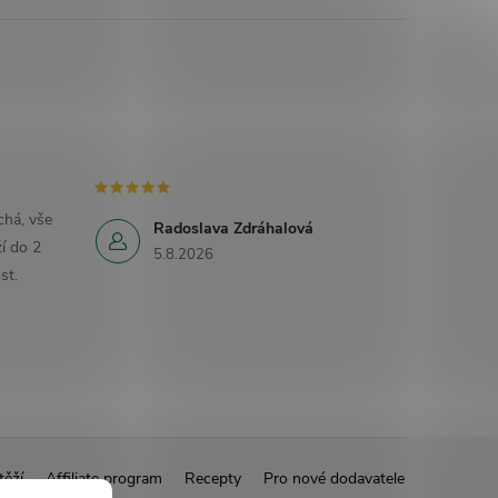
há, vše
Radoslava Zdráhalová
í do 2
5.8.2026
st.
těží
Affiliate program
Recepty
Pro nové dodavatele