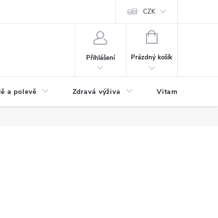
 podmínky a zpracování osobních údajů
Formulář pro odstoupení od sm
CZK
NÁKUPNÍ
KOŠÍK
Prázdný košík
Přihlášení
ě a polevě
Zdravá výživa
Vitamíny a doplň