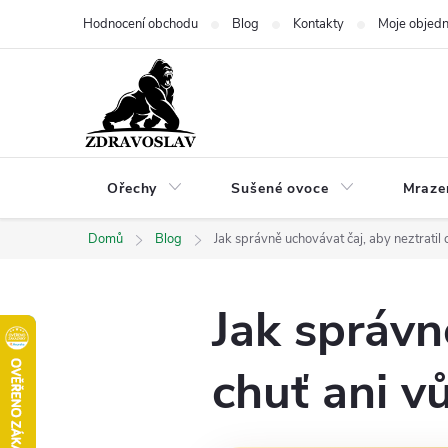
Přejít
Hodnocení obchodu
Blog
Kontakty
Moje objed
na
obsah
Ořechy
Sušené ovoce
Mraze
Domů
Blog
Jak správně uchovávat čaj, aby neztratil 
Jak správn
chuť ani v