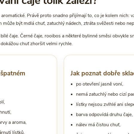
ání čaje tolik záleží?
a aromatické. Právě proto snadno přijímají to, co je kolem nich: 
m může být mdlá chuť, zatuchlý nádech, ztráta svěžesti nebo ne
a bílé čaje. Černé čaje, rooibos a některé bylinné směsi obvykle s
 dokážou chuť zhoršit velmi rychle.
i špatném
Jak poznat dobře skla
po otevření jasně voní,
nemá zatuchlý nebo cizí pa
lí,
lístky nejsou zvlhlé ani slep
hnutí,
barva odpovídá druhu čaje,
arvy a aroma,
nálev má čistou chuť,
rnutí lístků,