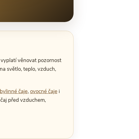
e vyplatí věnovat pozornost
na světlo, teplo, vzduch,
bylinné čaje
,
ovocné čaje
i
e čaj před vzduchem,