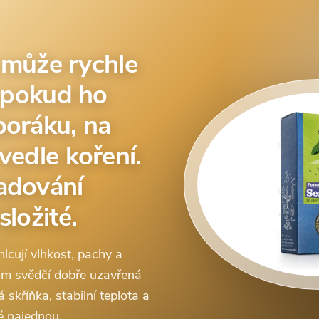
aj může rychle
, pokud ho
poráku, na
vedle koření.
adování
složité.
lcují vlhkost, pachy a
jim svědčí dobře uzavřená
skříňka, stabilní teplota a
é najednou.