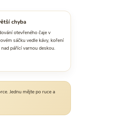
ětší chyba
dování otevřeného čaje v
rovém sáčku vedle kávy, koření
 nad pářící varnou deskou.
rce. Jednu mějte po ruce a