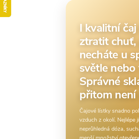
I kvalitní č
ztratit chuť
necháte u s
světle nebo 
Správné skl
přitom není 
Čajové lístky snadno poh
vzduch z okolí. Nejlépe 
neprůhledná dóza, suchá 
menší množství otevřen