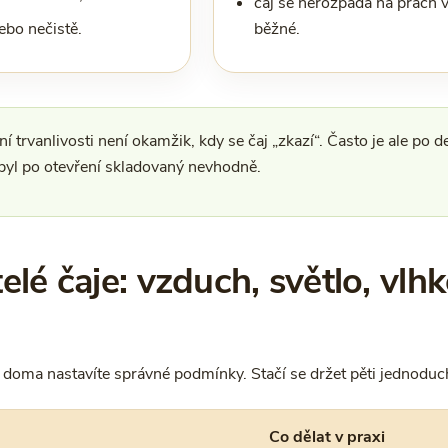
čaj se nerozpadá na prach v
nebo nečistě.
běžné.
trvanlivosti není okamžik, kdy se čaj „zkazí“. Často je ale po 
byl po otevření skladovaný nevhodně.
elé čaje: vzduch, světlo, vlhk
si doma nastavíte správné podmínky. Stačí se držet pěti jednoduc
Co dělat v praxi