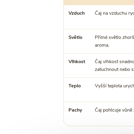
Vzduch
Čaj na vzduchu ryc
Světlo
Přímé světlo zhoršu
aroma.
Vlhkost
Čaj vlhkost snadno
zatuchnout nebo s
Teplo
Vyšší teplota urych
Pachy
Čaj pohlcuje vůně 