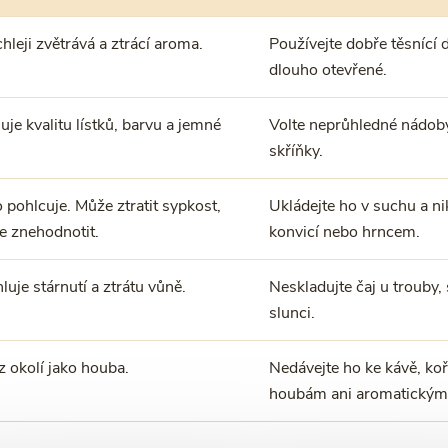
hleji zvětrává a ztrácí aroma.
Používejte dobře těsnící 
dlouho otevřené.
je kvalitu lístků, barvu a jemné
Volte neprůhledné nádoby
skříňky.
 pohlcuje. Může ztratit sypkost,
Ukládejte ho v suchu a ni
e znehodnotit.
konvicí nebo hrncem.
luje stárnutí a ztrátu vůně.
Neskladujte čaj u trouby,
slunci.
z okolí jako houba.
Nedávejte ho ke kávě, koř
houbám ani aromatickým