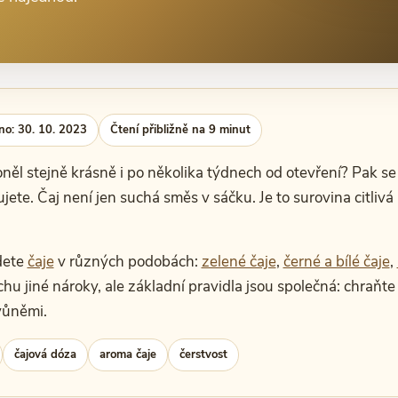
no: 30. 10. 2023
Čtení přibližně na 9 minut
voněl stejně krásně i po několika týdnech od otevření? Pak s
ete. Čaj není jen suchá směs v sáčku. Je to surovina citlivá 
dete
čaje
v různých podobách:
zelené čaje
,
černé a bílé čaje
,
hu jiné nároky, ale základní pravidla jsou společná: chraňt
 vůněmi.
čajová dóza
aroma čaje
čerstvost