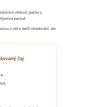
vzdušnou vlhkost, pachy z
příjemná pachuť.
nesou o něco delší skladování, ale
dovaný čaj
ch,
ené,