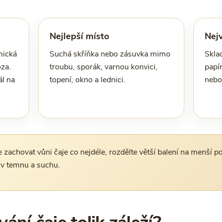
Nejlepší místo
Nejv
mická
Suchá skříňka nebo zásuvka mimo
Skla
za.
troubu, sporák, varnou konvici,
papí
ál na
topení, okno a lednici.
nebo
zachovat vůni čaje co nejdéle, rozdělte větší balení na menší po
 v temnu a suchu.