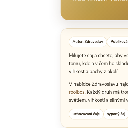
Autor: Zdravoslav
Publiková
Milujete čaj a chcete, aby 
tomu, kde a v čem ho skladuj
vlhkost a pachy z okolí.
V nabídce Zdravoslavu naj
rooibos
. Každý druh má troc
světlem, vlhkostí a silnými
uchovávání čaje
sypaný čaj