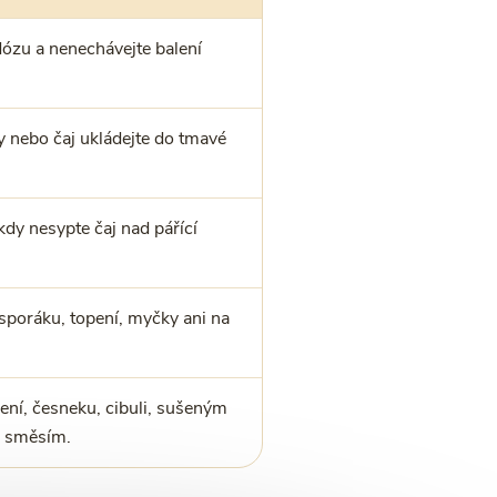
dózu a nenechávejte balení
 nebo čaj ukládejte do tmavé
kdy nesypte čaj nad pářící
 sporáku, topení, myčky ani na
ení, česneku, cibuli, sušeným
 směsím.