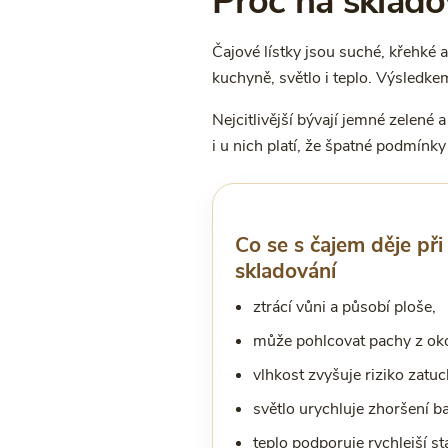
Proč na skladov
Čajové lístky jsou suché, křehké 
kuchyně, světlo i teplo. Výsledke
Nejcitlivější bývají jemné zelené 
i u nich platí, že špatné podmínky
Co se s čajem děje př
skladování
ztrácí vůni a působí ploše,
může pohlcovat pachy z oko
vlhkost zvyšuje riziko zatuc
světlo urychluje zhoršení b
teplo podporuje rychlejší stá