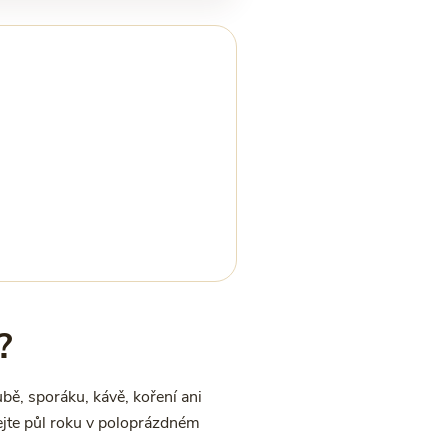
?
bě, sporáku, kávě, koření ani
ejte půl roku v poloprázdném