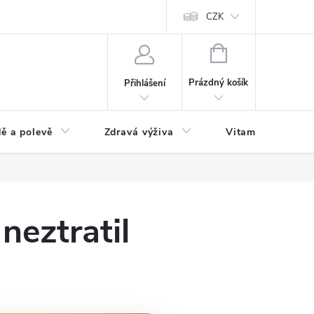
 podmínky a zpracování osobních údajů
Formulář pro odstoupení od sm
CZK
NÁKUPNÍ
KOŠÍK
Prázdný košík
Přihlášení
ě a polevě
Zdravá výživa
Vitamíny a doplň
neztratil