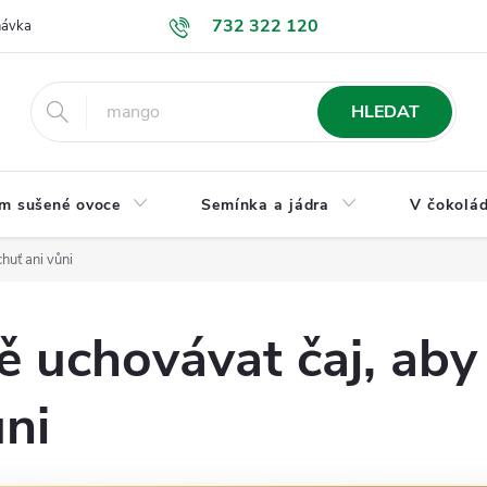
732 322 120
návka
GDPR a ochrana osobních údajů
Jak nakupovat
Obchodní
HLEDAT
m sušené ovoce
Semínka a jádra
V čokolád
chuť ani vůni
ě uchovávat čaj, aby 
ůni