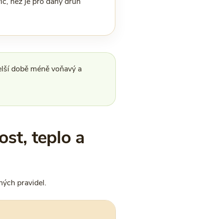
íc, než je pro daný druh
delší době méně voňavý a
ost, teplo a
hých pravidel.