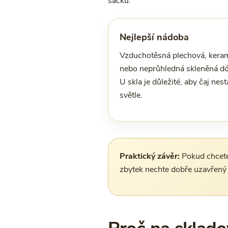
sáčku.
Nejlepší nádoba
Vzduchotěsná plechová, kera
nebo neprůhledná skleněná dó
U skla je důležité, aby čaj nest
světle.
Praktický závěr:
Pokud chcete 
zbytek nechte dobře uzavřený