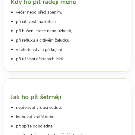
Kdy ho pít raději méně
večer nebo před spaním,
při citlivosti na kofein,
při bušení srdce nebo úzkosti,
při refluxu a citlivém žaludku,
v těhotenství a při kojení,
při užívání některých léků.
Jak ho pít šetrněji
nepřelévat vroucí vodou,
louhovat kratší dobu,
pít spíše dopoledne,