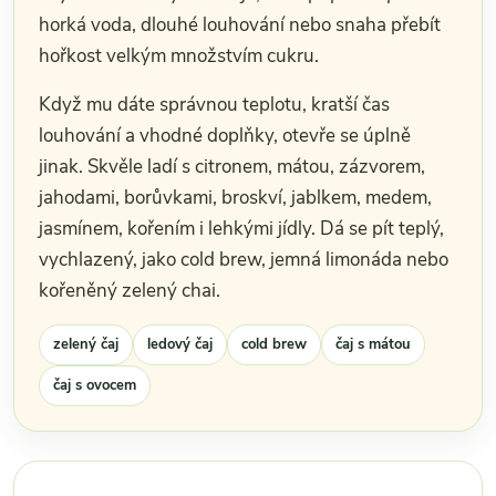
horká voda, dlouhé louhování nebo snaha přebít
hořkost velkým množstvím cukru.
Když mu dáte správnou teplotu, kratší čas
louhování a vhodné doplňky, otevře se úplně
jinak. Skvěle ladí s citronem, mátou, zázvorem,
jahodami, borůvkami, broskví, jablkem, medem,
jasmínem, kořením i lehkými jídly. Dá se pít teplý,
vychlazený, jako cold brew, jemná limonáda nebo
kořeněný zelený chai.
zelený čaj
ledový čaj
cold brew
čaj s mátou
čaj s ovocem