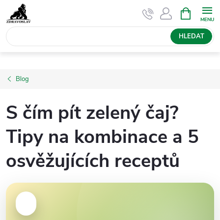
Přejít
NÁKUPNÍ
KOŠÍK
na
obsah
HLEDAT
Blog
S čím pít zelený čaj?
Tipy na kombinace a 5
osvěžujících receptů