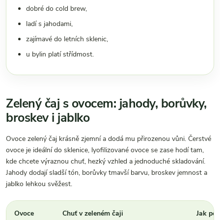
dobré do cold brew,
ladí s jahodami,
zajímavé do letních sklenic,
u bylin platí střídmost.
Zelený čaj s ovocem: jahody, borůvky,
broskev i jablko
Ovoce zelený čaj krásně zjemní a dodá mu přirozenou vůni. Čerstvé
ovoce je ideální do sklenice, lyofilizované ovoce se zase hodí tam,
kde chcete výraznou chuť, hezký vzhled a jednoduché skladování.
Jahody dodají sladší tón, borůvky tmavší barvu, broskev jemnost a
jablko lehkou svěžest.
Ovoce
Chuť v zeleném čaji
Jak pou