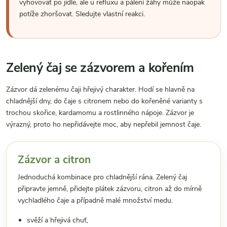
vyhovovat po jídle, ale u refluxu a pálení žáhy může naopak
potíže zhoršovat. Sledujte vlastní reakci.
Zelený čaj se zázvorem a kořením
Zázvor dá zelenému čaji hřejivý charakter. Hodí se hlavně na
chladnější dny, do čaje s citronem nebo do kořeněné varianty s
trochou skořice, kardamomu a rostlinného nápoje. Zázvor je
výrazný, proto ho nepřidávejte moc, aby nepřebil jemnost čaje.
Zázvor a citron
Jednoduchá kombinace pro chladnější rána. Zelený čaj
připravte jemně, přidejte plátek zázvoru, citron až do mírně
vychladlého čaje a případně malé množství medu.
svěží a hřejivá chuť,