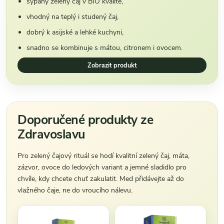
sypaný zelený čaj v BIO kvalitě,
vhodný na teplý i studený čaj,
dobrý k asijské a lehké kuchyni,
snadno se kombinuje s mátou, citronem i ovocem.
Zobrazit produkt
Doporučené produkty ze
Zdravoslavu
Pro zelený čajový rituál se hodí kvalitní zelený čaj, máta,
zázvor, ovoce do ledových variant a jemné sladidlo pro
chvíle, kdy chcete chuť zakulatit. Med přidávejte až do
vlažného čaje, ne do vroucího nálevu.