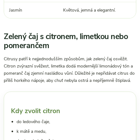
Jasmín
Květová, jemná a elegantní.
Zelený čaj s citronem, limetkou nebo
pomerančem
Citrusy patří k nejjednodušším způsobům, jak zelený čaj osvěžit.
Citron zvýrazní svěžest, limetka dodá modernější limonádový tón a
pomeranč čaj zjemní nasládlou vůní. Důležité je nepřidávat citrus do
příliš horkého nápoje, aby chuť nebyla ostrá a nepříjemně štiplavá.
Kdy zvolit citron
do ledového čaje,
k mátě a medu,