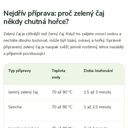
Nejdřív příprava: proč zelený čaj
někdy chutná hořce?
Zelený čaj je citlivější než černý čaj. Když ho zalijete vroucí vodou a
necháte dlouho louhovat, může být trpký, svíravý a hořký. Správně
připravený zelený čaj je naopak svěží, jemně rostlinný, lehce nasládlý
a příjemně povzbuzující.
Typ přípravy
Teplota
Doba louhování
vody
Jemný zelený čaj
70 až 80 °C
1,5 až 3 minuty
Sencha
70 až 80 °C
1 až 2,5 minuty