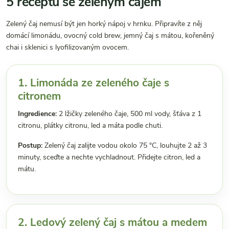
5 receptů se zeleným čajem
Zelený čaj nemusí být jen horký nápoj v hrnku. Připravíte z něj
domácí limonádu, ovocný cold brew, jemný čaj s mátou, kořeněný
chai i sklenici s lyofilizovaným ovocem.
1. Limonáda ze zeleného čaje s
citronem
Ingredience:
2 lžičky zeleného čaje, 500 ml vody, šťáva z 1
citronu, plátky citronu, led a máta podle chuti.
Postup:
Zelený čaj zalijte vodou okolo 75 °C, louhujte 2 až 3
minuty, sceďte a nechte vychladnout. Přidejte citron, led a
mátu.
2. Ledový zelený čaj s mátou a medem