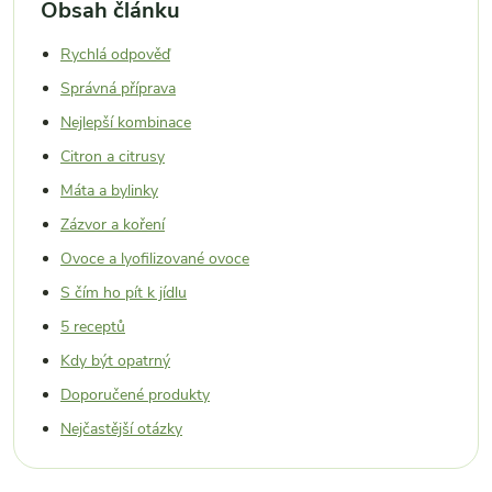
Obsah článku
Rychlá odpověď
Správná příprava
Nejlepší kombinace
Citron a citrusy
Máta a bylinky
Zázvor a koření
Ovoce a lyofilizované ovoce
S čím ho pít k jídlu
5 receptů
Kdy být opatrný
Doporučené produkty
Nejčastější otázky