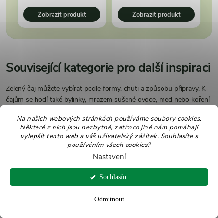
Zobrazit produkt
Zobrazit produkt
Související kategorie pro další inspiraci
Zelený čaj můžete vybírat podle formy, chuti a způsobu přípravy. K
čajům se hodí také bylinky, mrazem sušené ovoce, med nebo koření
do teplých nápojů.
Na našich webových stránkách používáme soubory cookies.
Některé z nich jsou nezbytné, zatímco jiné nám pomáhají
vylepšit tento web a váš uživatelský zážitek. Souhlasíte s
Čaje
používáním všech cookies?
Hlavní kategorie se zelenými, černými, bílými, bylinnými,
Nastavení
ovocnými i rooibos čaji.
Souhlasím
Odmítnout
Zelené čaje
Sypané i sáčkové zelené čaje na každodenní čajový rituál,