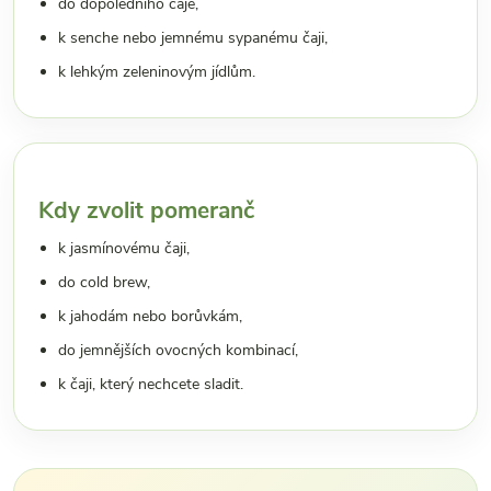
do dopoledního čaje,
k senche nebo jemnému sypanému čaji,
k lehkým zeleninovým jídlům.
Kdy zvolit pomeranč
k jasmínovému čaji,
do cold brew,
k jahodám nebo borůvkám,
do jemnějších ovocných kombinací,
k čaji, který nechcete sladit.