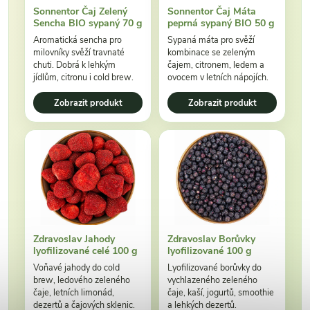
Sonnentor Čaj Zelený
Sonnentor Čaj Máta
Sencha BIO sypaný 70 g
peprná sypaný BIO 50 g
Aromatická sencha pro
Sypaná máta pro svěží
milovníky svěží travnaté
kombinace se zeleným
chuti. Dobrá k lehkým
čajem, citronem, ledem a
jídlům, citronu i cold brew.
ovocem v letních nápojích.
Zobrazit produkt
Zobrazit produkt
Zdravoslav Jahody
Zdravoslav Borůvky
lyofilizované celé 100 g
lyofilizované 100 g
Voňavé jahody do cold
Lyofilizované borůvky do
brew, ledového zeleného
vychlazeného zeleného
čaje, letních limonád,
čaje, kaší, jogurtů, smoothie
dezertů a čajových sklenic.
a lehkých dezertů.