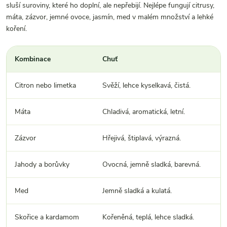
sluší suroviny, které ho doplní, ale nepřebijí. Nejlépe fungují citrusy,
máta, zázvor, jemné ovoce, jasmín, med v malém množství a lehké
koření.
Kombinace
Chuť
Citron nebo limetka
Svěží, lehce kyselkavá, čistá.
Máta
Chladivá, aromatická, letní.
Zázvor
Hřejivá, štiplavá, výrazná.
Jahody a borůvky
Ovocná, jemně sladká, barevná.
Med
Jemně sladká a kulatá.
Skořice a kardamom
Kořeněná, teplá, lehce sladká.