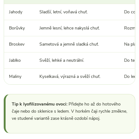
Jahody
Sladší, letní, voňavá chuť.
Do cold
Borůvky
Jemně lesní, lehce nakyslá chuť.
Rozmačk
Broskev
Sametová a jemně sladká chuť.
Na plát
Jablko
Svěží, lehké a neutrální.
Do tepl
Maliny
Kyselkavá, výrazná a svěží chuť.
Do ledo
Tip k lyofilizovanému ovoci:
Přidejte ho až do hotového
čaje nebo do sklenice s ledem. V horkém čaji rychle změkne,
ve studené variantě zase krásně ozdobí nápoj.