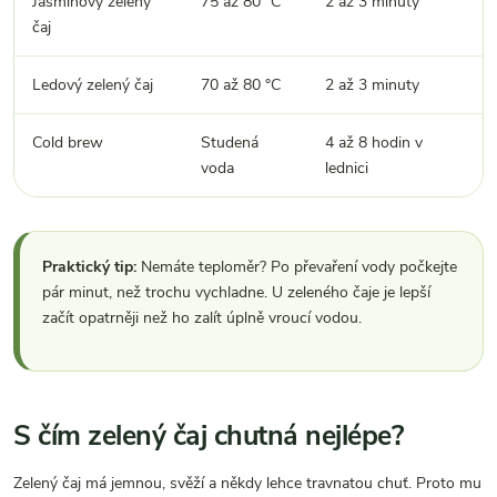
Jasmínový zelený
75 až 80 °C
2 až 3 minuty
čaj
Ledový zelený čaj
70 až 80 °C
2 až 3 minuty
Cold brew
Studená
4 až 8 hodin v
voda
lednici
Praktický tip:
Nemáte teploměr? Po převaření vody počkejte
pár minut, než trochu vychladne. U zeleného čaje je lepší
začít opatrněji než ho zalít úplně vroucí vodou.
S čím zelený čaj chutná nejlépe?
Zelený čaj má jemnou, svěží a někdy lehce travnatou chuť. Proto mu