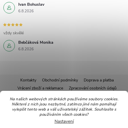
Ivan Bohuslav
6.8.2026
vždy skvělé
Bebčáková Monika
6.8.2026
Z
Kontakty
Obchodní podmínky
Doprava a platba
Vrácení zboží a reklamace
Zpracování osobních údajů
á
Pravidla soutěží
Affiliate program
Recepty
Na našich webových stránkách používáme soubory cookies.
Některé z nich jsou nezbytné, zatímco jiné nám pomáhají
Pro nové dodavatele
Ekologické balení
Moje objednávka
p
vylepšit tento web a váš uživatelský zážitek. Souhlasíte s
používáním všech cookies?
a
Nastavení
Copyright 2026
Zdravoslav
. Všechna práva vyhrazena.
Upravit nastavení