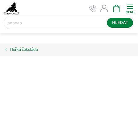
Přejít
NÁKUPNÍ
KOŠÍK
na
obsah
HLEDAT
Hořká čokoláda