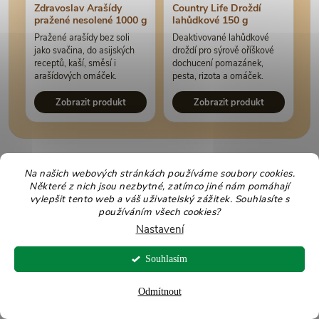
Zdravoslav Arašídy
Country Life Droždí
pražené nesolené 1000 g
lahůdkové 150 g
Pražené arašídy bez soli
Deaktivované lahůdkové
jako svačina, do asijských
droždí pro sýrově oříškové
receptů, kaší, směsí i
dochucení pomazánek,
arašídových omáček.
pesta, rizota a omáček.
Zobrazit produkt
Zobrazit produkt
Na našich webových stránkách používáme soubory cookies.
Související kategorie pro další inspiraci
Některé z nich jsou nezbytné, zatímco jiné nám pomáhají
vylepšit tento web a váš uživatelský zážitek. Souhlasíte s
B vitamíny najdete v mnoha běžných potravinách. Nejpraktičtější je
používáním všech cookies?
kombinovat obiloviny, luštěniny, ořechy, semínka, zdravé pečení a v
Nastavení
případě potřeby také vhodně zvolené doplňky stravy.
Souhlasím
Vitamíny
Odmítnout
Doplňky stravy s jednotlivými vitamíny i praktickými