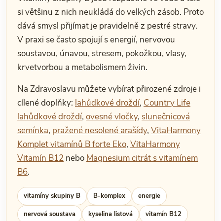
si většinu z nich neukládá do velkých zásob. Proto
dává smysl přijímat je pravidelně z pestré stravy.
V praxi se často spojují s energií, nervovou
soustavou, únavou, stresem, pokožkou, vlasy,
krvetvorbou a metabolismem živin.
Na Zdravoslavu můžete vybírat přirozené zdroje i
cílené doplňky:
lahůdkové droždí
,
Country Life
lahůdkové droždí
,
ovesné vločky
,
slunečnicová
semínka
,
pražené nesolené arašídy
,
VitaHarmony
Komplet vitamínů B forte Eko
,
VitaHarmony
Vitamín B12
nebo
Magnesium citrát s vitamínem
B6
.
vitamíny skupiny B
B-komplex
energie
nervová soustava
kyselina listová
vitamín B12