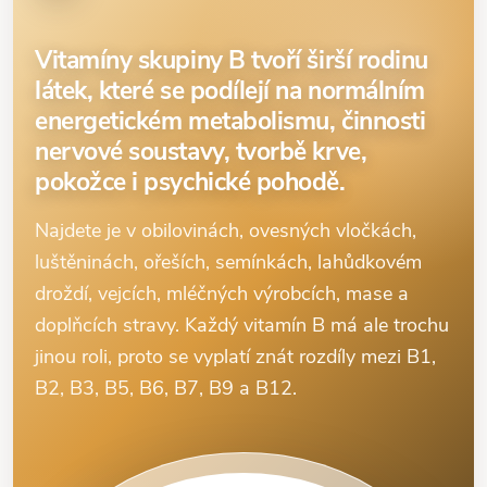
Vitamíny skupiny B tvoří širší rodinu
látek, které se podílejí na normálním
energetickém metabolismu, činnosti
nervové soustavy, tvorbě krve,
pokožce i psychické pohodě.
Najdete je v obilovinách, ovesných vločkách,
luštěninách, ořeších, semínkách, lahůdkovém
droždí, vejcích, mléčných výrobcích, mase a
doplňcích stravy. Každý vitamín B má ale trochu
jinou roli, proto se vyplatí znát rozdíly mezi B1,
B2, B3, B5, B6, B7, B9 a B12.