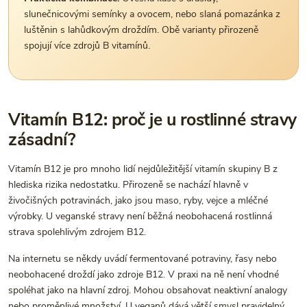
slunečnicovými semínky a ovocem, nebo slaná pomazánka z
luštěnin s lahůdkovým droždím. Obě varianty přirozeně
spojují více zdrojů B vitamínů.
Vitamín B12: proč je u rostlinné stravy
zásadní?
Vitamín B12 je pro mnoho lidí nejdůležitější vitamín skupiny B z
hlediska rizika nedostatku. Přirozeně se nachází hlavně v
živočišných potravinách, jako jsou maso, ryby, vejce a mléčné
výrobky. U veganské stravy není běžná neobohacená rostlinná
strava spolehlivým zdrojem B12.
Na internetu se někdy uvádí fermentované potraviny, řasy nebo
neobohacené droždí jako zdroje B12. V praxi na ně není vhodné
spoléhat jako na hlavní zdroj. Mohou obsahovat neaktivní analogy
nebo proměnlivé množství. U veganů dává větší smysl pravidelný