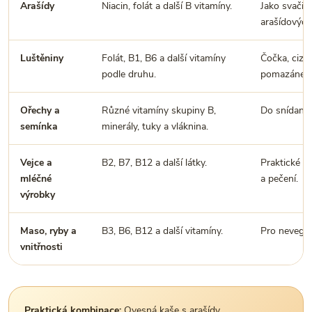
Arašídy
Niacin, folát a další B vitamíny.
Jako svačina
arašídových
Luštěniny
Folát, B1, B6 a další vitamíny
Čočka, cizrn
podle druhu.
pomazánek a
Ořechy a
Různé vitamíny skupiny B,
Do snídaní,
semínka
minerály, tuky a vláknina.
Vejce a
B2, B7, B12 a další látky.
Praktické p
mléčné
a pečení.
výrobky
Maso, ryby a
B3, B6, B12 a další vitamíny.
Pro neveget
vnitřnosti
Praktická kombinace:
Ovesná kaše s arašídy,