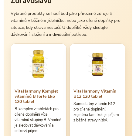
Zdravoslavu
Vybrané produkty se hodí buď jako přirozené zdroje B
vitamínů v běžném jídelníčku, nebo jako cílené doplňky pro
situace, kdy strava nestačí. U doplňků vždy sledujte
dávkování, složení a individuální potřebu.
VitaHarmony Komplet
VitaHarmony Vitamín
vitamínů B forte Eko
B12 120 tablet
120 tablet
Samostatný vitamín B12
B-komplex v tabletách pro
pro cílené doplnění,
cílené doplnění více
zejména tam, kde je příjem
vitamínů skupiny B. Vhodné
z běžné stravy nízký.
je sledovat dávkování a
celkový příjem.