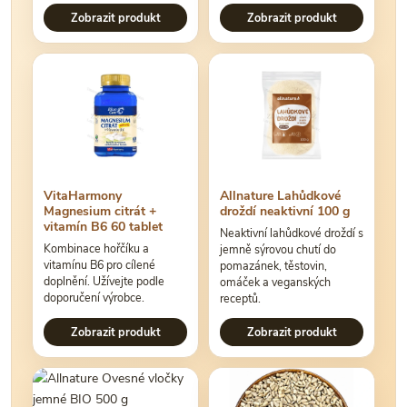
Zobrazit produkt
Zobrazit produkt
VitaHarmony
Allnature Lahůdkové
Magnesium citrát +
droždí neaktivní 100 g
vitamín B6 60 tablet
Neaktivní lahůdkové droždí s
Kombinace hořčíku a
jemně sýrovou chutí do
vitamínu B6 pro cílené
pomazánek, těstovin,
doplnění. Užívejte podle
omáček a veganských
doporučení výrobce.
receptů.
Zobrazit produkt
Zobrazit produkt