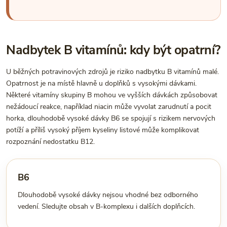
Nadbytek B vitamínů: kdy být opatrní?
U běžných potravinových zdrojů je riziko nadbytku B vitamínů malé.
Opatrnost je na místě hlavně u doplňků s vysokými dávkami.
Některé vitamíny skupiny B mohou ve vyšších dávkách způsobovat
nežádoucí reakce, například niacin může vyvolat zarudnutí a pocit
horka, dlouhodobě vysoké dávky B6 se spojují s rizikem nervových
potíží a příliš vysoký příjem kyseliny listové může komplikovat
rozpoznání nedostatku B12.
B6
Dlouhodobě vysoké dávky nejsou vhodné bez odborného
vedení. Sledujte obsah v B-komplexu i dalších doplňcích.