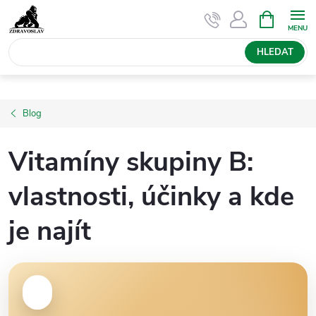
Přejít
NÁKUPNÍ
KOŠÍK
na
obsah
HLEDAT
Blog
Vitamíny skupiny B:
vlastnosti, účinky a kde
je najít