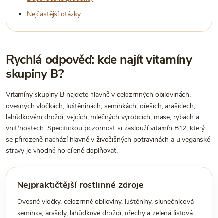
Nejčastější otázky
Rychlá odpověď: kde najít vitamíny
skupiny B?
Vitamíny skupiny B najdete hlavně v celozrnných obilovinách,
ovesných vločkách, luštěninách, semínkách, ořeších, arašídech,
lahůdkovém droždí, vejcích, mléčných výrobcích, mase, rybách a
vnitřnostech. Specifickou pozornost si zaslouží vitamín B12, který
se přirozeně nachází hlavně v živočišných potravinách a u veganské
stravy je vhodné ho cíleně doplňovat.
Nejpraktičtější rostlinné zdroje
Ovesné vločky, celozrnné obiloviny, luštěniny, slunečnicová
semínka, arašídy, lahůdkové droždí, ořechy a zelená listová