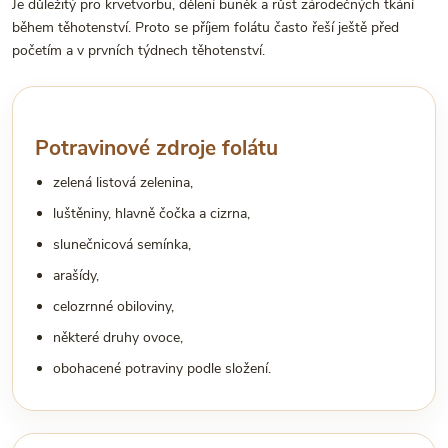
Je důležitý pro krvetvorbu, dělení buněk a růst zárodečných tkání
během těhotenství. Proto se příjem folátu často řeší ještě před
početím a v prvních týdnech těhotenství.
Potravinové zdroje folátu
zelená listová zelenina,
luštěniny, hlavně čočka a cizrna,
slunečnicová semínka,
arašídy,
celozrnné obiloviny,
některé druhy ovoce,
obohacené potraviny podle složení.