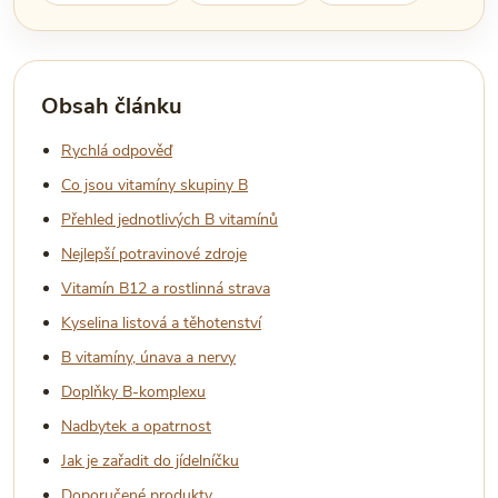
Obsah článku
Rychlá odpověď
Co jsou vitamíny skupiny B
Přehled jednotlivých B vitamínů
Nejlepší potravinové zdroje
Vitamín B12 a rostlinná strava
Kyselina listová a těhotenství
B vitamíny, únava a nervy
Doplňky B-komplexu
Nadbytek a opatrnost
Jak je zařadit do jídelníčku
Doporučené produkty