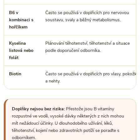
B6 v
Často se používá v doplňcích pro nervovou
kombinaci s
soustavu, svaly a běžný metabolismus.
hořčíkem
Kyselina
Plánování těhotenství, těhotenství a situace
listová nebo
podle doporučení odborníka.
folát
Biotin
Často se používá v doplňcích pro vlasy, pokožku
a nehty.
Doplňky nejsou bez rizika:
Přestože jsou B vitamíny
rozpustné ve vodě, vysoké dávky některých z nich mohou
mít nežádoucí účinky. U dlouhodobého užívání, léků,
těhotenství, kojení nebo zdravotních potíží se poraďte s
odborníkem.