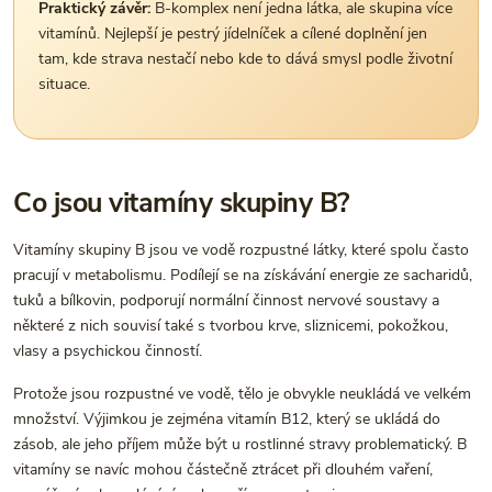
Praktický závěr:
B-komplex není jedna látka, ale skupina více
vitamínů. Nejlepší je pestrý jídelníček a cílené doplnění jen
tam, kde strava nestačí nebo kde to dává smysl podle životní
situace.
Co jsou vitamíny skupiny B?
Vitamíny skupiny B jsou ve vodě rozpustné látky, které spolu často
pracují v metabolismu. Podílejí se na získávání energie ze sacharidů,
tuků a bílkovin, podporují normální činnost nervové soustavy a
některé z nich souvisí také s tvorbou krve, sliznicemi, pokožkou,
vlasy a psychickou činností.
Protože jsou rozpustné ve vodě, tělo je obvykle neukládá ve velkém
množství. Výjimkou je zejména vitamín B12, který se ukládá do
zásob, ale jeho příjem může být u rostlinné stravy problematický. B
vitamíny se navíc mohou částečně ztrácet při dlouhém vaření,