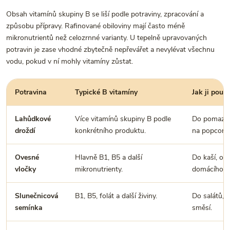
Obsah vitamínů skupiny B se liší podle potraviny, zpracování a
způsobu přípravy. Rafinované obiloviny mají často méně
mikronutrientů než celozrnné varianty. U tepelně upravovaných
potravin je zase vhodné zbytečně nepřevářet a nevylévat všechnu
vodu, pokud v ní mohly vitamíny zůstat.
Potravina
Typické B vitamíny
Jak ji použí
Lahůdkové
Více vitamínů skupiny B podle
Do pomazáne
droždí
konkrétního produktu.
na popcorn.
Ovesné
Hlavně B1, B5 a další
Do kaší, ove
vločky
mikronutrienty.
domácího p
Slunečnicová
B1, B5, folát a další živiny.
Do salátů, 
semínka
směsí.