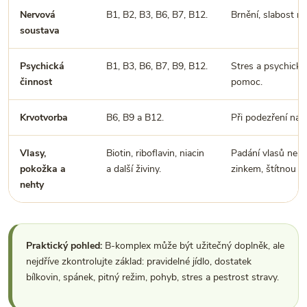
Nervová
B1, B2, B3, B6, B7, B12.
Brnění, slabost ne
soustava
Psychická
B1, B3, B6, B7, B9, B12.
Stres a psychické 
činnost
pomoc.
Krvotvorba
B6, B9 a B12.
Při podezření na 
Vlasy,
Biotin, riboflavin, niacin
Padání vlasů nebo
pokožka a
a další živiny.
zinkem, štítnou 
nehty
Praktický pohled:
B-komplex může být užitečný doplněk, ale
nejdříve zkontrolujte základ: pravidelné jídlo, dostatek
bílkovin, spánek, pitný režim, pohyb, stres a pestrost stravy.