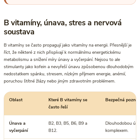
B vitamíny, únava, stres a nervová
soustava
B vitamíny se často propagují jako vitamíny na energii. Přesnější je
říct, že některé z nich přispívají k normálnímu energetickému
metabolismu a snížení míry únavy a vyčerpání. Nejsou to ale
stimulanty jako kofein a nevyřeší únavu způsobenou dlouhodobým
nedostatkem spánku, stresem, nízkým příjmem energie, anémií,
poruchou štítné žlázy nebo jiným zdravotním problémem.
Oblast
Které B vitamíny se
Bezpečná pozná
často řeší
Únava a
B2, B3, B5, B6, B9 a
Dlouhodobou únav
vyčerpání
B12.
komplexem.