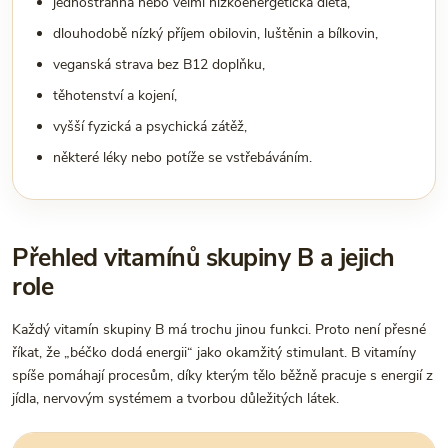
jednostranná nebo velmi nízkoenergetická dieta,
dlouhodobě nízký příjem obilovin, luštěnin a bílkovin,
veganská strava bez B12 doplňku,
těhotenství a kojení,
vyšší fyzická a psychická zátěž,
některé léky nebo potíže se vstřebáváním.
Přehled vitamínů skupiny B a jejich
role
Každý vitamín skupiny B má trochu jinou funkci. Proto není přesné
říkat, že „béčko dodá energii“ jako okamžitý stimulant. B vitamíny
spíše pomáhají procesům, díky kterým tělo běžně pracuje s energií z
jídla, nervovým systémem a tvorbou důležitých látek.