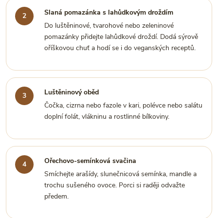
Slaná pomazánka s lahůdkovým droždím
Do luštěninové, tvarohové nebo zeleninové
pomazánky přidejte lahůdkové droždí. Dodá sýrově
oříškovou chuť a hodí se i do veganských receptů.
Luštěninový oběd
Čočka, cizrna nebo fazole v kari, polévce nebo salátu
doplní folát, vlákninu a rostlinné bílkoviny.
Ořechovo-semínková svačina
Smíchejte arašídy, slunečnicová semínka, mandle a
trochu sušeného ovoce. Porci si raději odvažte
předem.