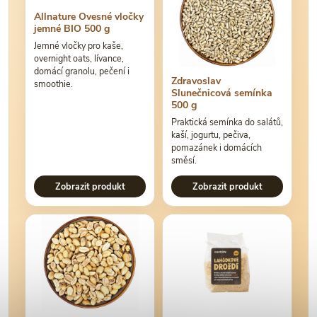
Allnature Ovesné vločky
jemné BIO 500 g
Jemné vločky pro kaše,
overnight oats, lívance,
domácí granolu, pečení i
Zdravoslav
smoothie.
Slunečnicová semínka
500 g
Praktická semínka do salátů,
kaší, jogurtu, pečiva,
pomazánek i domácích
směsí.
Zobrazit produkt
Zobrazit produkt