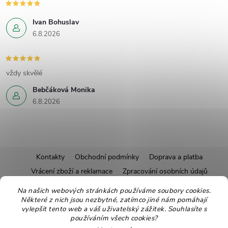
Ivan Bohuslav
6.8.2026
vždy skvělé
Bebčáková Monika
6.8.2026
Z
Kontakty
Obchodní podmínky
Doprava a platba
Vrácení zboží a reklamace
Zpracování osobních údajů
á
Pravidla soutěží
Affiliate program
Recepty
Na našich webových stránkách používáme soubory cookies.
Některé z nich jsou nezbytné, zatímco jiné nám pomáhají
Pro nové dodavatele
Ekologické balení
Moje objednávka
p
vylepšit tento web a váš uživatelský zážitek. Souhlasíte s
používáním všech cookies?