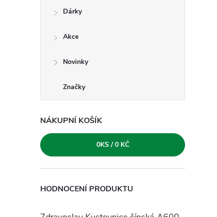
e
Dárky
l
Akce
Novinky
Značky
NÁKUPNÍ KOŠÍK
0
KS /
0 KČ
HODNOCENÍ PRODUKTU