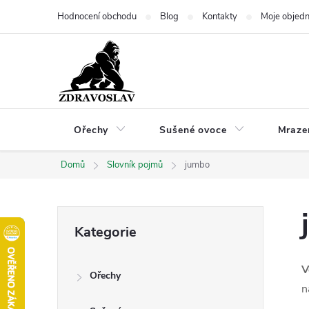
Přejít
Hodnocení obchodu
Blog
Kontakty
Moje objed
na
obsah
Ořechy
Sušené ovoce
Mraze
Domů
Slovník pojmů
jumbo
P
Přeskočit
Kategorie
kategorie
o
V
Ořechy
s
n