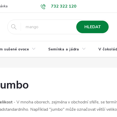
732 322 120
návka
GDPR a ochrana osobních údajů
Jak nakupovat
Obchodní
HLEDAT
m sušené ovoce
Semínka a jádra
V čokolád
jumbo
elikost
- V mnoha oborech, zejména v obchodní sféře, se termí
adstandardního. Například "jumbo" může označovat větší velikos