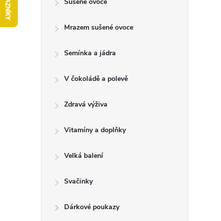
Sušené ovoce
t
Mrazem sušené ovoce
r
a
Semínka a jádra
n
V čokoládě a polevě
n
Zdravá výživa
í
Vitamíny a doplňky
p
Velká balení
a
Svačinky
n
Dárkové poukazy