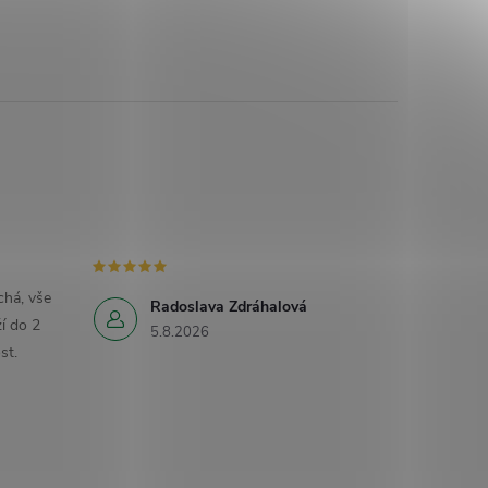
há, vše
Radoslava Zdráhalová
í do 2
5.8.2026
st.