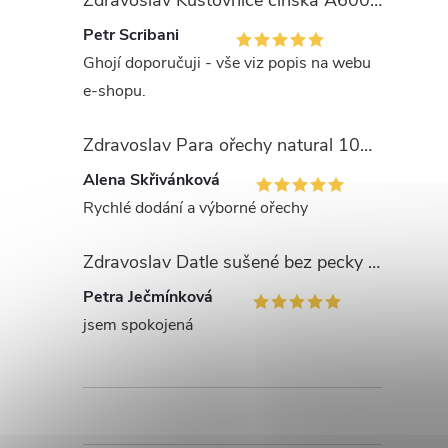
Zdravoslav Kustovnice čínská A600 - GOJI 1000 g
Petr Scribani
Ghojí doporučuji - vše viz popis na webu
e-shopu.
Zdravoslav Para ořechy natural 1000 g
Alena Skřivánková
Rychlé dodání a výborné ořechy
Zdravoslav Datle sušené bez pecky - Deglet Nour 1000 g
Petra Ječmínková
jsem spokojená