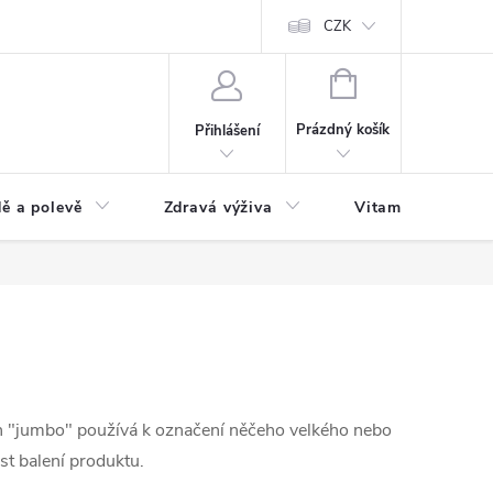
 podmínky a zpracování osobních údajů
Formulář pro odstoupení od sm
CZK
NÁKUPNÍ
KOŠÍK
Prázdný košík
Přihlášení
ě a polevě
Zdravá výživa
Vitamíny a doplň
n "jumbo" používá k označení něčeho velkého nebo
t balení produktu.