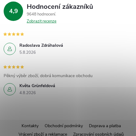
Hodnocení zákazníků
4,9
9648 hodnocení
Zobrazit recenze
Radoslava Zdráhalová
5.8.2026
Pěkný výběr zboží, dobrá komunikace obchodu
Květa Grünfeldová
4.8.2026
Z
Kontakty
Obchodní podmínky
Doprava a platba
Vrácení zboží a reklamace
Zpracování osobních údajů