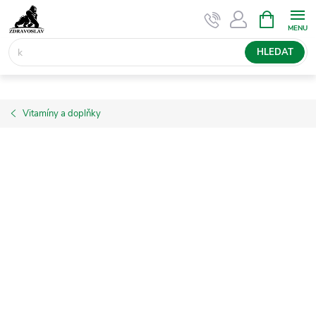
Přejít
NÁKUPNÍ
KOŠÍK
na
obsah
HLEDAT
Vitamíny a doplňky