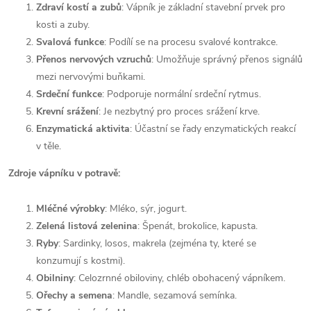
Zdraví kostí a zubů
: Vápník je základní stavební prvek pro
kosti a zuby.
Svalová funkce
: Podílí se na procesu svalové kontrakce.
Přenos nervových vzruchů
: Umožňuje správný přenos signálů
mezi nervovými buňkami.
Srdeční funkce
: Podporuje normální srdeční rytmus.
Krevní srážení
: Je nezbytný pro proces srážení krve.
Enzymatická aktivita
: Účastní se řady enzymatických reakcí
v těle.
Zdroje vápníku v potravě:
Mléčné výrobky
: Mléko, sýr, jogurt.
Zelená listová zelenina
: Špenát, brokolice, kapusta.
Ryby
: Sardinky, losos, makrela (zejména ty, které se
konzumují s kostmi).
Obilniny
: Celozrnné obiloviny, chléb obohacený vápníkem.
Ořechy a semena
: Mandle, sezamová semínka.