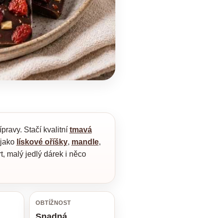
pravy. Stačí kvalitní
tmavá
 jako
lískové oříšky
,
mandle
,
t, malý jedlý dárek i něco
OBTÍŽNOST
Snadná