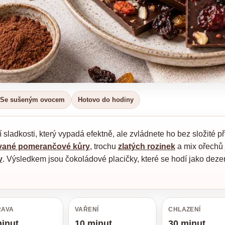
Se sušeným ovocem
Hotovo do hodiny
sladkosti, který vypadá efektně, ale zvládnete ho bez složité pří
vané pomerančové kůry
, trochu
zlatých rozinek
a mix ořechů
y
. Výsledkem jsou čokoládové placičky, které se hodí jako dezer
RAVA
VAŘENÍ
CHLAZENÍ
inut
10 minut
30 minut