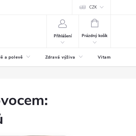
 podmínky a zpracování osobních údajů
Formulář pro odstoupení od sm
CZK
NÁKUPNÍ
KOŠÍK
Prázdný košík
Přihlášení
ě a polevě
Zdravá výživa
Vitamíny a doplň
ovocem:
ů