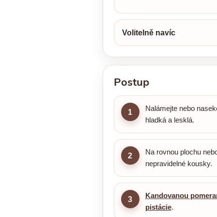
Volitelně navíc
Postup
Nalámejte nebo nasek
1
hladká a lesklá.
Na rovnou plochu nebo
2
nepravidelné kousky.
Kandovanou pomera
3
pistácie
.