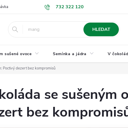
732 322 120
návka
GDPR a ochrana osobních údajů
Jak nakupovat
Obchodní
HLEDAT
m sušené ovoce
Semínka a jádra
V čokolád
: Poctivý dezert bez kompromisů
koláda se sušeným 
ezert bez kompromis