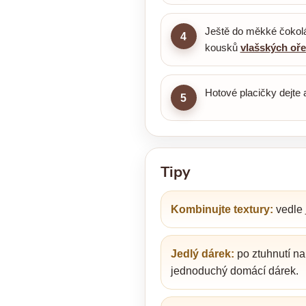
Ještě do měkké čokolád
4
kousků
vlašských oř
Hotové placičky dejte 
5
Tipy
Kombinujte textury:
vedle
Jedlý dárek:
po ztuhnutí na
jednoduchý domácí dárek.