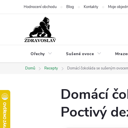
Přejít
Hodnocení obchodu
Blog
Kontakty
Moje objed
na
obsah
Ořechy
Sušené ovoce
Mraze
Domů
Recepty
Domácí čokoláda se sušeným ovocem
Domácí čo
Poctivý d