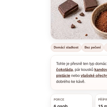
Domácí sladkost
Bez pečení
Tohle je přesně ten typ domácí 
čokoláda
, pár kousků
kando
pistácie
nebo
vlašské ořech
dobrého ke kávě.
PORCE
PŘÍP
6 osob
15 m