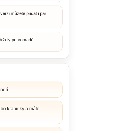
erzi můžete přidat i pár
 držely pohromadě.
dlí.
ebo krabičky a máte