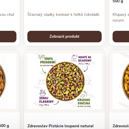
500 g
ovou chuť
Šťavnatý sladký kontrast k hořké čokoládě.
Křupavý z
rozumí.
Zobrazit produkt
500 g
Zdravoslav Pistácie loupané natural
Zdravos