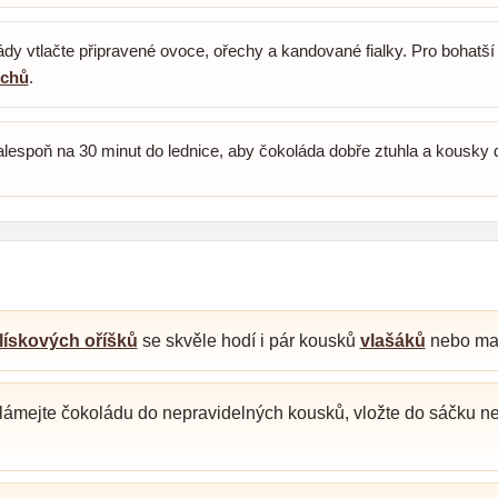
y vtlačte připravené ovoce, ořechy a kandované fialky. Pro bohatší v
echů
.
alespoň na 30 minut do lednice, aby čokoláda dobře ztuhla a kousky
lískových oříšků
se skvěle hodí i pár kousků
vlašáků
nebo man
lámejte čokoládu do nepravidelných kousků, vložte do sáčku n