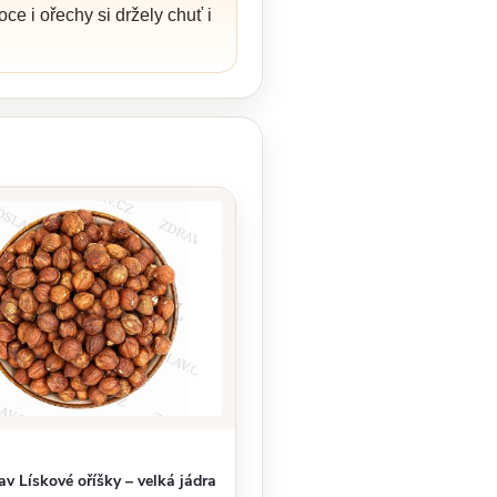
e i ořechy si držely chuť i
av Lískové oříšky – velká jádra