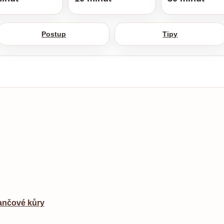
Postup
Tipy
nčové kůry