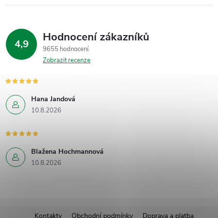
Hodnocení zákazníků
4,9
9655 hodnocení
Zobrazit recenze
Hana Jandová
10.8.2026
Blažena Hochmannová
10.8.2026
Z
Kontakty
Obchodní podmínky
Doprava a platba