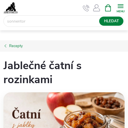
Přejít
NÁKUPNÍ
KOŠÍK
na
obsah
HLEDAT
Recepty
Jablečné čatní s
rozinkami