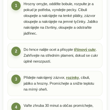
Hrozny omyjte, oddělte bobule, rozpulte je a
1
pokud je potřeba, vyndejte pecky. Cibuli
oloupejte a nakrájejte na tenké plátky, zázvor
oloupejte a nakrájejte na jemné tyčinky. Jablko
nakrájejte na čtvrtiny, oloupejte a odstraňte
jádřinec.
Do hrnce nalijte ocet a přisypte
třtinový cukr
.
2
Zahřívejte na středním plameni, dokud se cukr
úplně nerozpustí.
Přidejte nakrájený zázvor,
rozinky
, cibuli,
3
jablko a hrozny. Promíchejte a snižte teplotu
na mírný oheň.
Vařte zhruba 30 minut a občas promíchejte,
4