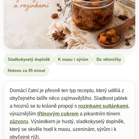
Sladkokyselý doplněk
K masu i sýrům
Do skleničky
Hotovo za 45 minut
Domácí čatní je přesně ten typ receptu, který udělá z
obyčejného talíře něco zajímavějšího. Sladkost jablek
a hroznů se tu krásně propojí s
rozinkami sultánkami
,
výraznějším
třtinovým cukrem
a pikantním tónem
zázvoru
. Výsledkem je hustý, sladkokyselý doplněk,
který se skvěle hodí k masu, uzeninám, sýrům i k
obyčejné rýži.