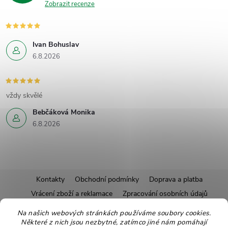
Zobrazit recenze
Ivan Bohuslav
6.8.2026
vždy skvělé
Bebčáková Monika
6.8.2026
Z
Kontakty
Obchodní podmínky
Doprava a platba
Vrácení zboží a reklamace
Zpracování osobních údajů
á
Pravidla soutěží
Affiliate program
Recepty
Na našich webových stránkách používáme soubory cookies.
Některé z nich jsou nezbytné, zatímco jiné nám pomáhají
Pro nové dodavatele
Ekologické balení
Moje objednávka