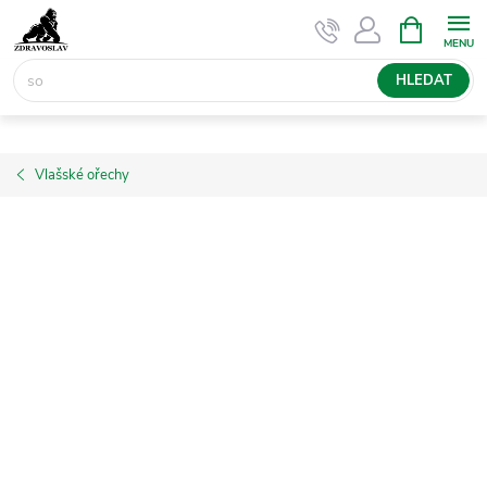
Přejít
NÁKUPNÍ
KOŠÍK
na
obsah
HLEDAT
Vlašské ořechy