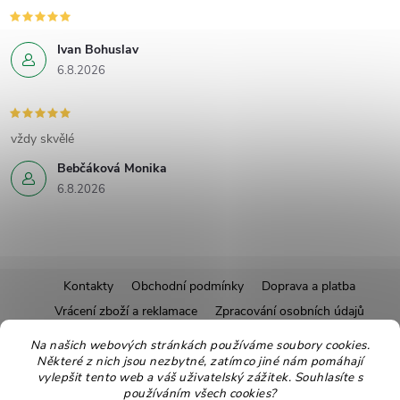
Ivan Bohuslav
6.8.2026
vždy skvělé
Bebčáková Monika
6.8.2026
Z
Kontakty
Obchodní podmínky
Doprava a platba
Vrácení zboží a reklamace
Zpracování osobních údajů
á
Pravidla soutěží
Affiliate program
Recepty
Na našich webových stránkách používáme soubory cookies.
Některé z nich jsou nezbytné, zatímco jiné nám pomáhají
Pro nové dodavatele
Ekologické balení
Moje objednávka
p
vylepšit tento web a váš uživatelský zážitek. Souhlasíte s
používáním všech cookies?