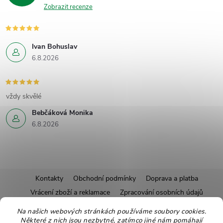
Zobrazit recenze
Ivan Bohuslav
6.8.2026
vždy skvělé
Bebčáková Monika
6.8.2026
Z
Kontakty
Obchodní podmínky
Doprava a platba
Vrácení zboží a reklamace
Zpracování osobních údajů
á
Pravidla soutěží
Affiliate program
Recepty
Na našich webových stránkách používáme soubory cookies.
Některé z nich jsou nezbytné, zatímco jiné nám pomáhají
Pro nové dodavatele
Ekologické balení
Moje objednávka