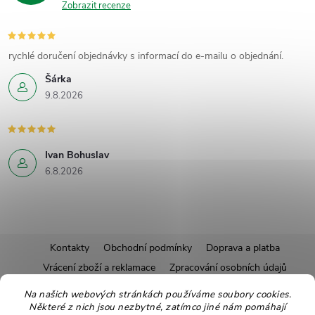
Zobrazit recenze
rychlé doručení objednávky s informací do e-mailu o objednání.
Šárka
9.8.2026
Ivan Bohuslav
6.8.2026
Z
Kontakty
Obchodní podmínky
Doprava a platba
Vrácení zboží a reklamace
Zpracování osobních údajů
á
Pravidla soutěží
Affiliate program
Recepty
Na našich webových stránkách používáme soubory cookies.
Některé z nich jsou nezbytné, zatímco jiné nám pomáhají
Pro nové dodavatele
Ekologické balení
Moje objednávka