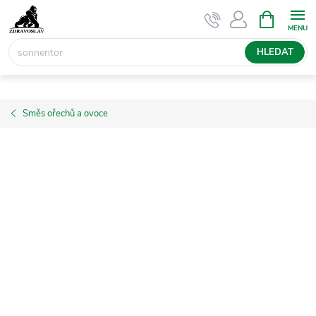
Přejít
NÁKUPNÍ
KOŠÍK
na
obsah
HLEDAT
Směs ořechů a ovoce