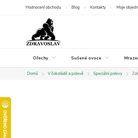
Přejít
Hodnocení obchodu
Blog
Kontakty
Moje objed
na
obsah
Ořechy
Sušené ovoce
Mraze
Domů
V čokoládě a polevě
Speciální polevy
Zdr