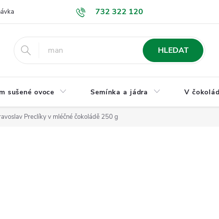
732 322 120
návka
GDPR a ochrana osobních údajů
Jak nakupovat
Obchodní
HLEDAT
m sušené ovoce
Semínka a jádra
V čokolád
avoslav Preclíky v mléčné čokoládě 250 g