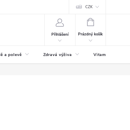
 podmínky a zpracování osobních údajů
Formulář pro odstoupení od sm
CZK
NÁKUPNÍ
KOŠÍK
Prázdný košík
Přihlášení
ě a polevě
Zdravá výživa
Vitamíny a doplň