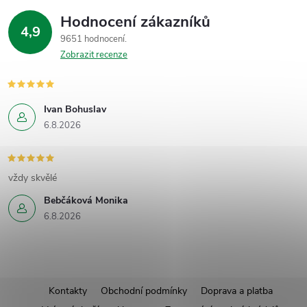
Hodnocení zákazníků
4,9
9651 hodnocení
Zobrazit recenze
Ivan Bohuslav
6.8.2026
vždy skvělé
Bebčáková Monika
6.8.2026
Z
Kontakty
Obchodní podmínky
Doprava a platba