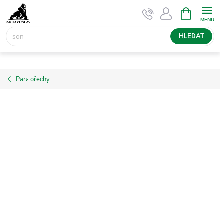
Přejít
NÁKUPNÍ
KOŠÍK
na
obsah
HLEDAT
Para ořechy