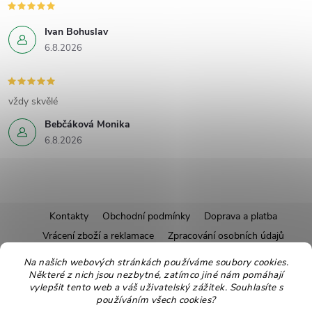
Ivan Bohuslav
6.8.2026
vždy skvělé
Bebčáková Monika
6.8.2026
Z
Kontakty
Obchodní podmínky
Doprava a platba
Vrácení zboží a reklamace
Zpracování osobních údajů
á
Pravidla soutěží
Affiliate program
Recepty
Na našich webových stránkách používáme soubory cookies.
Některé z nich jsou nezbytné, zatímco jiné nám pomáhají
Pro nové dodavatele
Ekologické balení
Moje objednávka
p
vylepšit tento web a váš uživatelský zážitek. Souhlasíte s
používáním všech cookies?