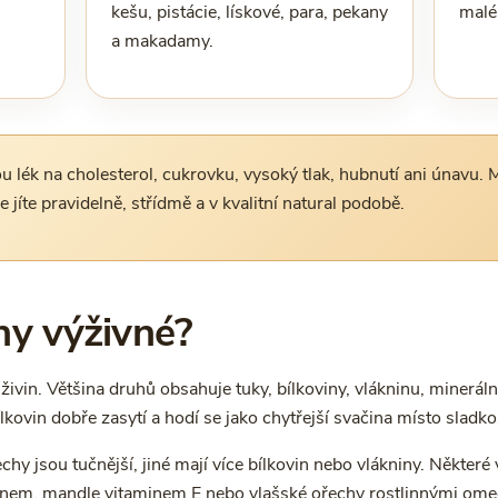
kešu, pistácie, lískové, para, pekany
malé
a makadamy.
 lék na cholesterol, cukrovku, vysoký tlak, hubnutí ani únavu. 
e jíte pravidelně, střídmě a v kvalitní natural podobě.
hy výživné?
vin. Většina druhů obsahuje tuky, bílkoviny, vlákninu, minerální
lkovin dobře zasytí a hodí se jako chytřejší svačina místo sladk
echy jsou tučnější, jiné mají více bílkovin nebo vlákniny. Některé 
lenem, mandle vitaminem E nebo vlašské ořechy rostlinnými ome