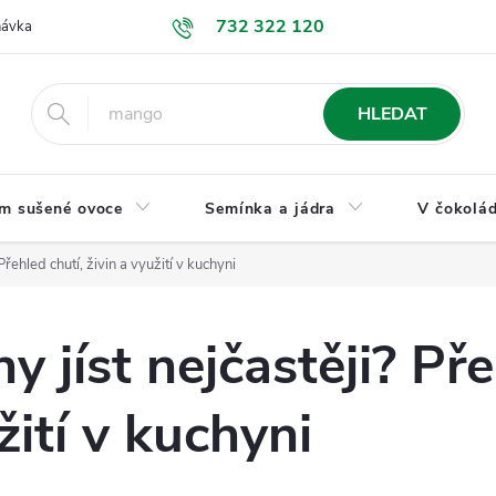
732 322 120
návka
GDPR a ochrana osobních údajů
Jak nakupovat
Obchodní
HLEDAT
m sušené ovoce
Semínka a jádra
V čokolád
Přehled chutí, živin a využití v kuchyni
y jíst nejčastěji? Pře
žití v kuchyni