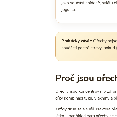
jako součást snídaně, salátu či
jogurtu.
Praktický závěr:
Ořechy nejsou
součástí pestré stravy, pokud j
Proč jsou ořec
Ořechy jsou koncentrovaný zdroj ži
díky kombinaci tuků, vlákniny a bí
Každý druh se ale liší. Některé oř
látkou, například para ořechy se