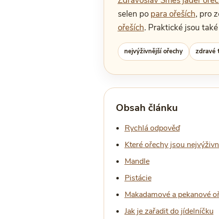
Zdravoslav Směs jader oře
selen po
para ořeších
, pro 
ořeších
. Praktické jsou tak
nejvýživnější ořechy
zdravé 
Obsah článku
Rychlá odpověď
Které ořechy jsou nejvýživn
Mandle
Pistácie
Makadamové a pekanové o
Jak je zařadit do jídelníčku