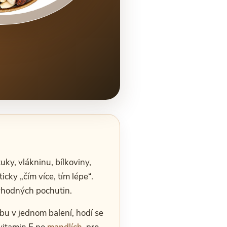
uky, vlákninu, bílkoviny,
cky „čím více, tím lépe“.
 vhodných pochutin.
bu v jednom balení, hodí se