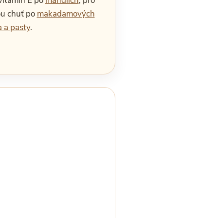
 vitamin E po
mandlích
, pro
ou chuť po
makadamových
 a pasty
.