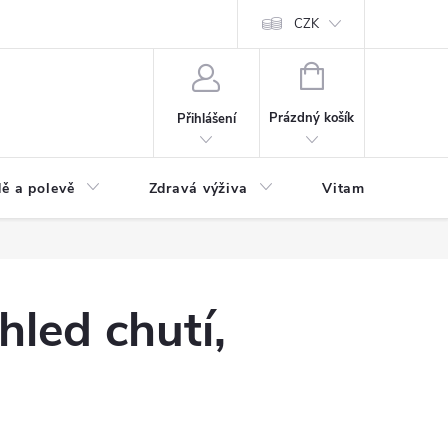
 podmínky a zpracování osobních údajů
Formulář pro odstoupení od sm
CZK
NÁKUPNÍ
KOŠÍK
Prázdný košík
Přihlášení
ě a polevě
Zdravá výživa
Vitamíny a doplň
hled chutí,