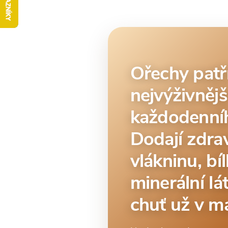
Ořechy patř
nejvýživnějš
každodenníh
Dodají zdrav
vlákninu, bí
minerální lá
chuť už v ma