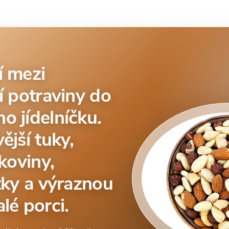
í mezi
í potraviny do
o jídelníčku.
ější tuky,
lkoviny,
tky a výraznou
lé porci.