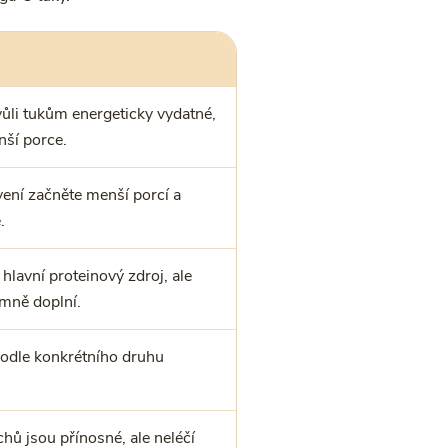
ůli tukům energeticky vydatné,
nší porce.
ávení začněte menší porcí a
.
hlavní proteinový zdroj, ale
emně doplní.
podle konkrétního druhu
chů jsou přínosné, ale neléčí