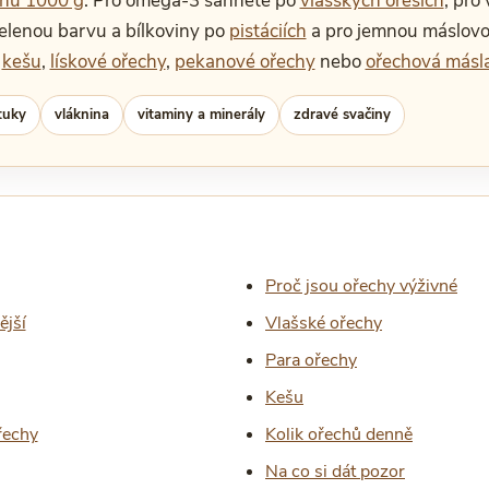
chů 1000 g
. Pro omega-3 sáhněte po
vlašských ořeších
, pro
zelenou barvu a bílkoviny po
pistáciích
a pro jemnou máslov
é
kešu
,
lískové ořechy
,
pekanové ořechy
nebo
ořechová másla
tuky
vláknina
vitaminy a minerály
zdravé svačiny
Proč jsou ořechy výživné
ější
Vlašské ořechy
Para ořechy
Kešu
řechy
Kolik ořechů denně
Na co si dát pozor