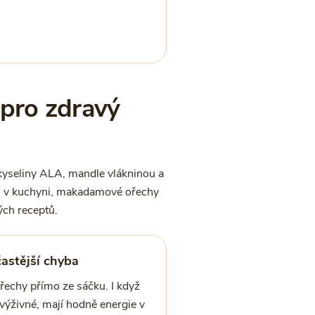
 pro zdravý
kyseliny ALA, mandle vlákninou a
ím v kuchyni, makadamové ořechy
ch receptů.
astější chyba
ořechy přímo ze sáčku. I když
výživné, mají hodně energie v