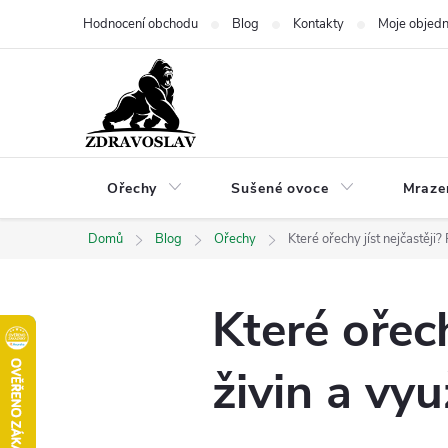
Přejít
Hodnocení obchodu
Blog
Kontakty
Moje objed
na
obsah
Ořechy
Sušené ovoce
Mraze
Domů
Blog
Ořechy
Které ořechy jíst nejčastěji? 
Které ořech
živin a vyu