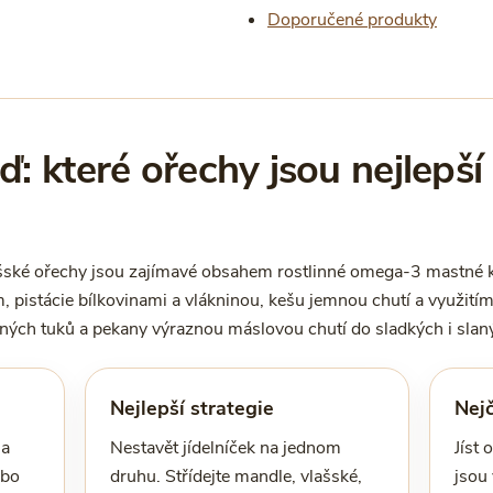
Doporučené produkty
: které ořechy jsou nejlepší
Vlašské ořechy jsou zajímavé obsahem rostlinné omega-3 mastné 
, pistácie bílkovinami a vlákninou, kešu jemnou chutí a využit
h tuků a pekany výraznou máslovou chutí do sladkých i slaný
Nejlepší strategie
Nejč
 a
Nestavět jídelníček na jednom
Jíst 
ebo
druhu. Střídejte mandle, vlašské,
jsou 