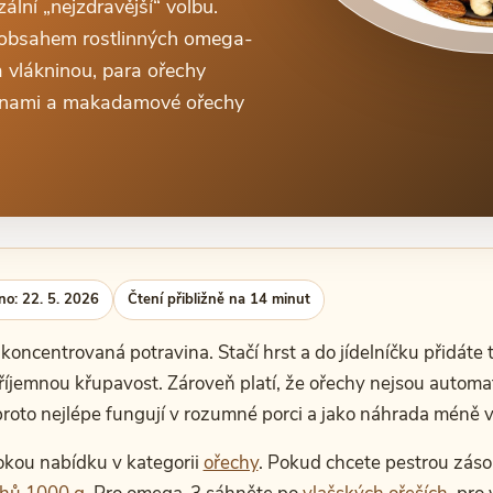
ální „nejzdravější“ volbu.
í obsahem rostlinných omega-
 vlákninou, para ořechy
ovinami a makadamové ořechy
no: 22. 5. 2026
Čtení přibližně na 14 minut
koncentrovaná potravina. Stačí hrst a do jídelníčku přidáte t
příjemnou křupavost. Zároveň platí, že ořechy nejsou automati
proto nejlépe fungují v rozumné porci a jako náhrada méně
okou nabídku v kategorii
ořechy
. Pokud chcete pestrou záso