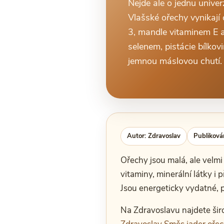
Nejde ale o jednu univerz
Vlašské ořechy vynikaj
3, mandle vitaminem E a
selenem, pistácie bílk
jemnou máslovou chutí.
Autor: Zdravoslav
Publiková
Ořechy jsou malá, ale velmi 
vitaminy, minerální látky i 
Jsou energeticky vydatné, 
Na Zdravoslavu najdete šir