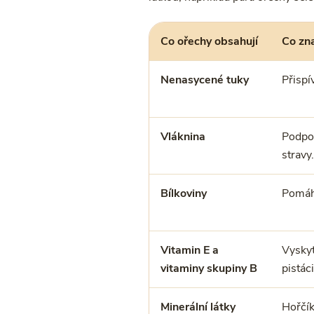
Co ořechy obsahují
Co zn
Nenasycené tuky
Přispí
Vláknina
Podpor
stravy.
Bílkoviny
Pomáha
Vitamin E a
Vyskyt
vitaminy skupiny B
pistác
Minerální látky
Hořčík