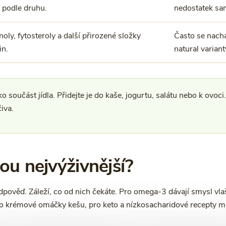
 podle druhu.
nedostatek sa
noly, fytosteroly a další přirozené složky
Často se nachá
in.
natural varian
o součást jídla. Přidejte je do kaše, jogurtu, salátu nebo k ovoc
iva.
ou nejvýživnější?
dpověď. Záleží, co od nich čekáte. Pro omega-3 dávají smysl vla
ro krémové omáčky kešu, pro keto a nízkosacharidové recepty m