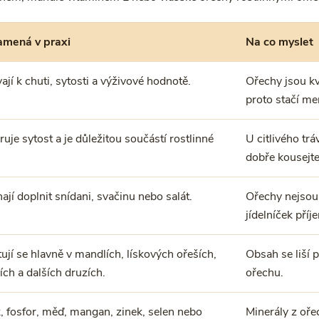
amená v praxi
Na co myslet
vají k chuti, sytosti a výživové hodnotě.
Ořechy jsou kv
proto stačí me
uje sytost a je důležitou součástí rostlinné
U citlivého tr
dobře kousejte
jí doplnit snídani, svačinu nebo salát.
Ořechy nejsou 
jídelníček příj
ují se hlavně v mandlích, lískových ořeších,
Obsah se liší 
iích a dalších druzích.
ořechu.
, fosfor, měď, mangan, zinek, selen nebo
Minerály z oře