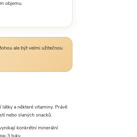
m objemu.
Mohou ale být velmi užitečnou
 látky a některé vitaminy. Právě
ostí nebo slaných snacků.
vynikají konkrétní minerální
ga-3 tuky.