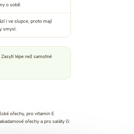
my o sobě.
zí i ve slupce, proto mají
ty smysl.
i. Zasytí lépe než samotné
šské ořechy, pro vitamin E
akadamové ořechy a pro saláty či