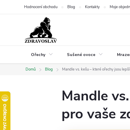
Přejít
Hodnocení obchodu
Blog
Kontakty
Moje objed
na
obsah
Ořechy
Sušené ovoce
Mraze
Domů
Blog
Mandle vs. kešu – které ořechy jsou lepš
Mandle vs.
pro vaše z