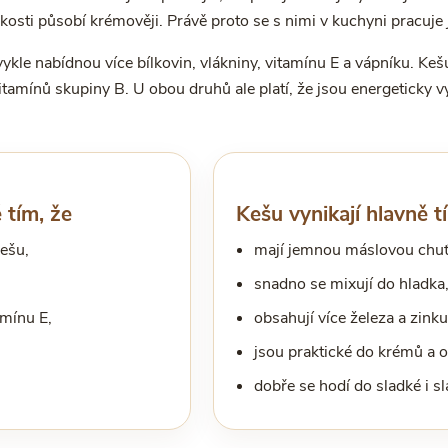
kosti působí krémověji. Právě proto se s nimi v kuchyni pracuje 
kle nabídnou více bílkovin, vlákniny, vitamínu E a vápníku. 
vitamínů skupiny B. U obou druhů ale platí, že jsou energeticky vy
 tím, že
Kešu vynikají hlavně t
kešu,
mají jemnou máslovou chuť
snadno se mixují do hladka
mínu E,
obsahují více železa a zinku
jsou praktické do krémů a 
dobře se hodí do sladké i s