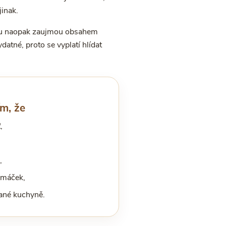
jinak.
Kešu naopak zaujmou obsahem
datné, proto se vyplatí hlídat
ím, že
,
,
,
omáček,
lané kuchyně.