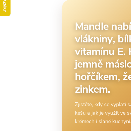
Mandle nabí
vlákniny, bí
vitamínu E. 
jemně máslo
hořčíkem, ž
zinkem.
Zjistěte, kdy se vyplatí
kešu a jak je využít ve s
krémech i slané kuchyni