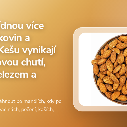
dnou více
lkovin a
Kešu vynikají
vou chutí,
elezem a
 sáhnout po mandlích, kdy po
vačinách, pečení, kaších,
.