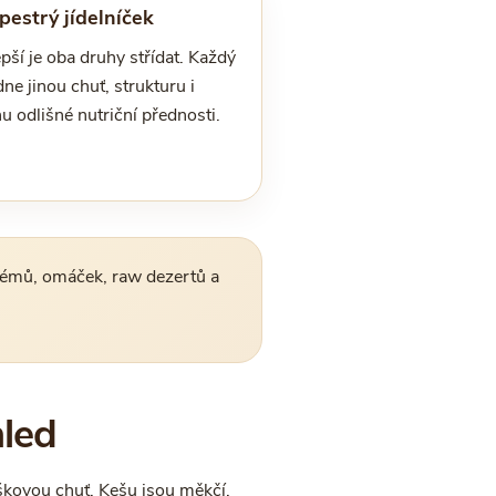
pestrý jídelníček
pší je oba druhy střídat. Každý
ne jinou chuť, strukturu i
u odlišné nutriční přednosti.
rémů, omáček, raw dezertů a
hled
íškovou chuť. Kešu jsou měkčí,