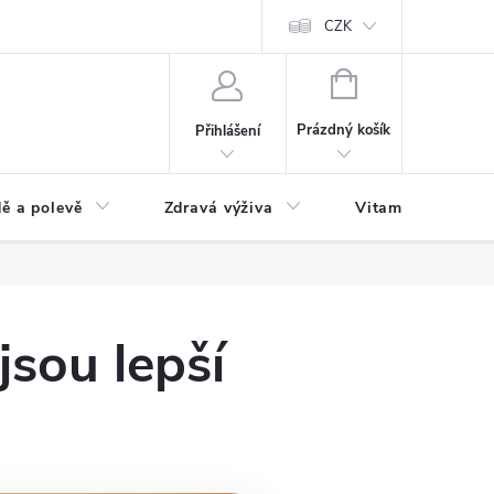
 podmínky a zpracování osobních údajů
Formulář pro odstoupení od sm
CZK
NÁKUPNÍ
KOŠÍK
Prázdný košík
Přihlášení
ě a polevě
Zdravá výživa
Vitamíny a doplň
jsou lepší