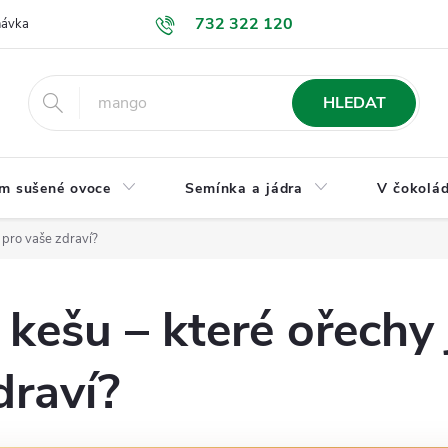
732 322 120
návka
GDPR a ochrana osobních údajů
Jak nakupovat
Obchodní
HLEDAT
m sušené ovoce
Semínka a jádra
V čokolád
í pro vaše zdraví?
 kešu – které ořechy 
draví?