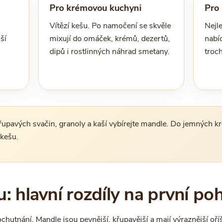
Pro krémovou kuchyni
Pro 
Vítězí kešu. Po namočení se skvěle
Nejle
ší
mixují do omáček, krémů, dezertů,
nabíd
dipů i rostlinných náhrad smetany.
troch
upavých svačin, granoly a kaší vybírejte mandle. Do jemných k
kešu.
: hlavní rozdíly na první po
 ochutnání. Mandle jsou pevnější, křupavější a mají výraznější oř