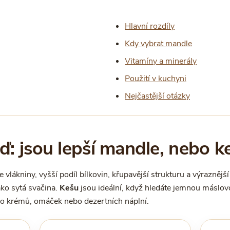
Hlavní rozdíly
Kdy vybrat mandle
Vitamíny a minerály
Použití v kuchyni
Nejčastější otázky
: jsou lepší mandle, nebo k
 vlákniny, vyšší podíl bílkovin, křupavější strukturu a výraznějš
jako sytá svačina.
Kešu
jsou ideální, když hledáte jemnou máslovo
do krémů, omáček nebo dezertních náplní.