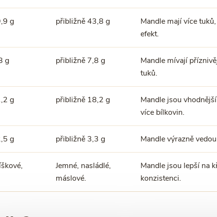
9,9 g
přibližně 43,8 g
Mandle mají více tuků,
efekt.
8 g
přibližně 7,8 g
Mandle mívají příznivě
tuků.
1,2 g
přibližně 18,2 g
Mandle jsou vhodnější
více bílkovin.
2,5 g
přibližně 3,3 g
Mandle výrazně vedou v
íškové,
Jemné, nasládlé,
Mandle jsou lepší na 
máslové.
konzistenci.