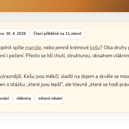
no: 30. 4. 2026
Čtení přibližně na 11 minut
doplnit spíše
mandle
, nebo jemně krémové
kešu
? Oba druhy 
í i pečení. Přesto se liší chutí, strukturou, obsahem vlákniny
výraznější. Kešu jsou měkčí, sladší na dojem a skvěle se mi
en o otázku „které jsou lepší“, ale hlavně „které se hodí právě
ovnání
vláknina
zdravé mlsání