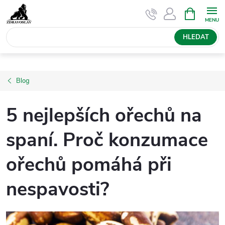
Přejít
NÁKUPNÍ
KOŠÍK
na
obsah
HLEDAT
Blog
5 nejlepších ořechů na
spaní. Proč konzumace
ořechů pomáhá při
nespavosti?