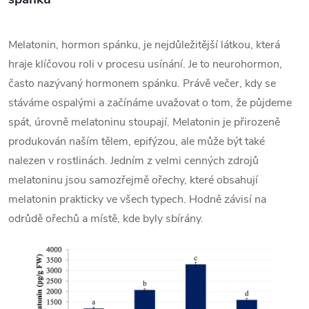
Melatonin, hormon spánku, je nejdůležitější látkou, která
hraje klíčovou roli v procesu usínání. Je to neurohormon,
často nazývaný hormonem spánku. Právě večer, kdy se
stáváme ospalými a začínáme uvažovat o tom, že půjdeme
spát, úrovně melatoninu stoupají. Melatonin je přirozeně
produkován naším tělem, epifýzou, ale může být také
nalezen v rostlinách. Jedním z velmi cenných zdrojů
melatoninu jsou samozřejmě ořechy, které obsahují
melatonin prakticky ve všech typech. Hodně závisí na
odrůdě ořechů a místě, kde byly sbírány.