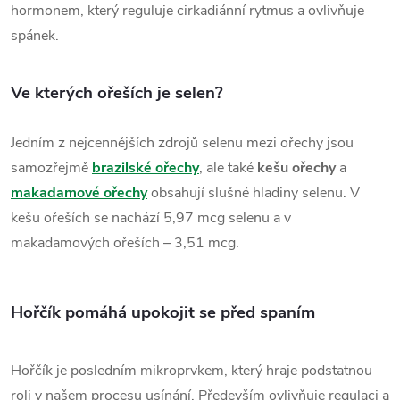
hormonem, který reguluje cirkadiánní rytmus a ovlivňuje
spánek.
Ve kterých ořeších je selen?
Jedním z nejcennějších zdrojů selenu mezi ořechy jsou
samozřejmě
brazilské ořechy
, ale také
kešu ořechy
a
makadamové ořechy
obsahují slušné hladiny selenu. V
kešu ořeších se nachází 5,97 mcg selenu a v
makadamových ořeších – 3,51 mcg.
Hořčík pomáhá upokojit se před spaním
Hořčík je posledním mikroprvkem, který hraje podstatnou
roli v našem procesu usínání. Především ovlivňuje regulaci a