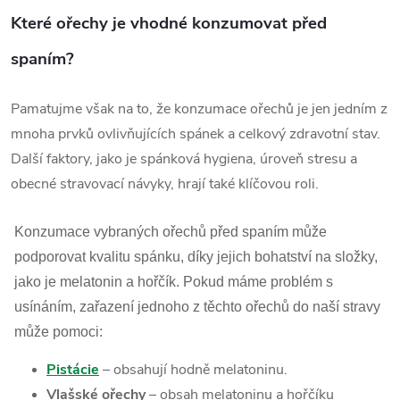
Které ořechy je vhodné konzumovat před
spaním?
Pamatujme však na to, že konzumace ořechů je jen jedním z
mnoha prvků ovlivňujících spánek a celkový zdravotní stav.
Další faktory, jako je spánková hygiena, úroveň stresu a
obecné stravovací návyky, hrají také klíčovou roli.
Konzumace vybraných ořechů před spaním může
podporovat kvalitu spánku, díky jejich bohatství na složky,
jako je melatonin a hořčík. Pokud máme problém s
usínáním, zařazení jednoho z těchto ořechů do naší stravy
může pomoci:
Pistácie
– obsahují hodně melatoninu.
Vlašské ořechy
– obsah melatoninu a hořčíku