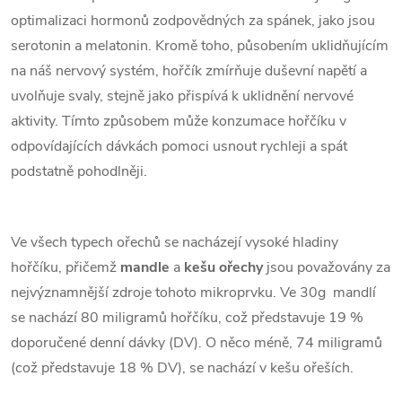
optimalizaci hormonů zodpovědných za spánek, jako jsou
serotonin a melatonin. Kromě toho, působením uklidňujícím
na náš nervový systém, hořčík zmírňuje duševní napětí a
uvolňuje svaly, stejně jako přispívá k uklidnění nervové
aktivity. Tímto způsobem může konzumace hořčíku v
odpovídajících dávkách pomoci usnout rychleji a spát
podstatně pohodlněji.
Ve všech typech ořechů se nacházejí vysoké hladiny
hořčíku, přičemž
mandle
a
kešu ořechy
jsou považovány za
nejvýznamnější zdroje tohoto mikroprvku. Ve 30g mandlí
se nachází 80 miligramů hořčíku, což představuje 19 %
doporučené denní dávky (DV). O něco méně, 74 miligramů
(což představuje 18 % DV), se nachází v kešu ořeších.