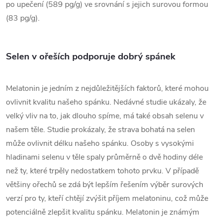
po upečení (589 pg/g) ve srovnání s jejich surovou formou
(83 pg/g).
Selen v ořeších podporuje dobrý spánek
Melatonin je jedním z nejdůležitějších faktorů, které mohou
ovlivnit kvalitu našeho spánku. Nedávné studie ukázaly, že
velký vliv na to, jak dlouho spíme, má také obsah selenu v
našem těle. Studie prokázaly, že strava bohatá na selen
může ovlivnit délku našeho spánku. Osoby s vysokými
hladinami selenu v těle spaly průměrně o dvě hodiny déle
než ty, které trpěly nedostatkem tohoto prvku. V případě
většiny ořechů se zdá být lepším řešením výběr surových
verzí pro ty, kteří chtějí zvýšit příjem melatoninu, což může
potenciálně zlepšit kvalitu spánku. Melatonin je známým