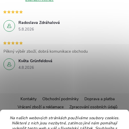
Radoslava Zdráhalová
5.8.2026
Pěkný výběr zboží, dobrá komunikace obchodu
Květa Grünfeldová
4.8.2026
Z
Kontakty
Obchodní podmínky
Doprava a platba
Vrácení zboží a reklamace
Zpracování osobních údajů
á
Pravidla soutěží
Affiliate program
Recepty
Na našich webových stránkách používáme soubory cookies.
Pro nové dodavatele
Ekologické balení
Moje objednávka
Některé z nich jsou nezbytné, zatímco jiné nám pomáhají
p
vylepšit tento web a váš uživatelský zážitek. Souhlasíte s