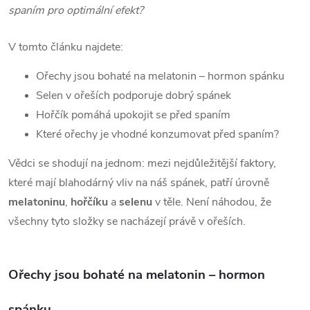
spaním pro optimální efekt?
V tomto článku najdete:
Ořechy jsou bohaté na melatonin – hormon spánku
Selen v ořeších podporuje dobrý spánek
Hořčík pomáhá upokojit se před spaním
Které ořechy je vhodné konzumovat před spaním?
Vědci se shodují na jednom: mezi nejdůležitější faktory,
které mají blahodárný vliv na náš spánek, patří úrovně
melatoninu
,
hořčíku
a
selenu
v těle. Není náhodou, že
všechny tyto složky se nacházejí právě v ořeších.
Ořechy jsou bohaté na melatonin – hormon
spánku