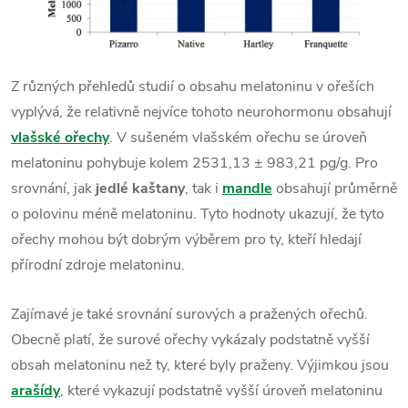
Z různých přehledů studií o obsahu melatoninu v ořeších
vyplývá, že relativně nejvíce tohoto neurohormonu obsahují
vlašské ořechy
. V sušeném vlašském ořechu se úroveň
melatoninu pohybuje kolem 2531,13 ± 983,21 pg/g. Pro
srovnání, jak
jedlé kaštany
, tak i
mandle
obsahují průměrně
o polovinu méně melatoninu. Tyto hodnoty ukazují, že tyto
ořechy mohou být dobrým výběrem pro ty, kteří hledají
přírodní zdroje melatoninu.
Zajímavé je také srovnání surových a pražených ořechů.
Obecně platí, že surové ořechy vykázaly podstatně vyšší
obsah melatoninu než ty, které byly praženy. Výjimkou jsou
arašídy
, které vykazují podstatně vyšší úroveň melatoninu