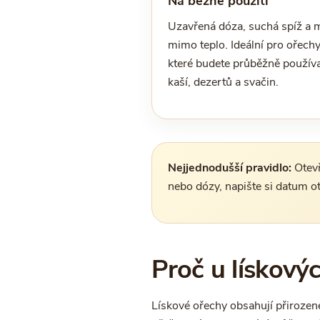
Na běžné použití
Uzavřená dóza, suchá spíž a 
mimo teplo. Ideální pro ořechy
které budete průběžně použív
kaší, dezertů a svačin.
Nejjednodušší pravidlo:
Otevř
nebo dózy, napište si datum ot
Proč u lískový
Lískové ořechy obsahují přirozené tu