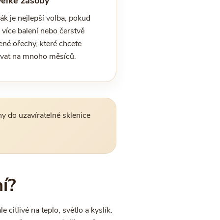
velké zásoby
k je nejlepší volba, pokud
 více balení nebo čerstvě
ené ořechy, které chcete
vat na mnoho měsíců.
y do uzavíratelné sklenice
ní?
 citlivé na teplo, světlo a kyslík.