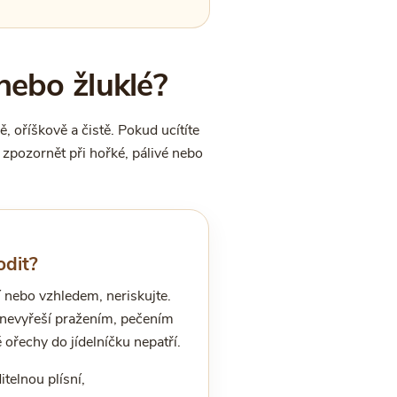
nebo žluklé?
, oříškově a čistě. Pokud ucítíte
li zpozornět při hořké, pálivé nebo
odit?
tí nebo vzhledem, neriskujte.
e nevyřeší pražením, pečením
 ořechy do jídelníčku nepatří.
telnou plísní,