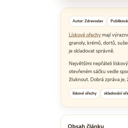
Autor: Zdravoslav
Publiková
Lískové ořechy
mají výrazno
granoly, krémů, dortů, suše
je skladovat správně.
Největšími nepřáteli lískov
otevřeném sáčku vedle spor
žluknout. Dobrá zpráva je, 
lískové ořechy
skladování oř
Obsah článku