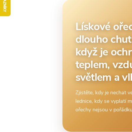
Lískové oře
dlouho chut
když je ochr
teplem, vz
světlem a vl
Zjistěte, kdy je nechat v
lednice, kdy se vyplatí 
ořechy nejsou v pořádku