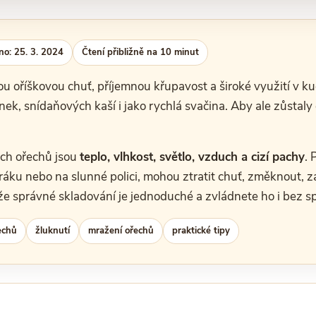
no: 25. 3. 2024
Čtení přibližně na 10 minut
u oříškovou chuť, příjemnou křupavost a široké využití v k
nek, snídaňových kaší i jako rychlá svačina. Aby ale zůstaly
ých ořechů jsou
teplo, vlhkost, světlo, vzduch a cizí pachy
. 
áku nebo na slunné polici, mohou ztratit chuť, změknout, z
že správné skladování je jednoduché a zvládnete ho i bez s
echů
žluknutí
mražení ořechů
praktické tipy