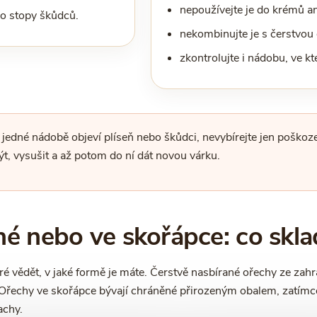
nepoužívejte je do krémů an
o stopy škůdců.
nekombinujte je s čerstvou
zkontrolujte i nádobu, ve kt
jedné nádobě objeví plíseň nebo škůdci, nevybírejte jen poškoz
, vysušit a až potom do ní dát novou várku.
né nebo ve skořápce: co skla
ré vědět, v jaké formě je máte. Čerstvě nasbírané ořechy ze zahr
Ořechy ve skořápce bývají chráněné přirozeným obalem, zatímco
achy.