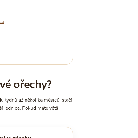
ce
ové ořechy?
u týdnů až několika měsíců, stačí
ší lednice. Pokud máte větší