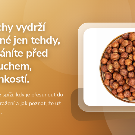
chy vydrží
né jen tehdy,
áníte před
duchem,
hkostí.
e spíži, kdy je přesunout do
mražení a jak poznat, že už
.