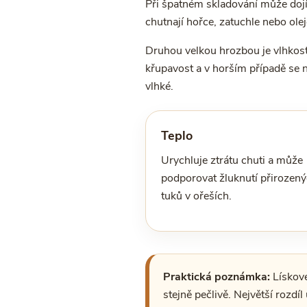
Při špatném skladování může dojí
chutnají hořce, zatuchle nebo olej
Druhou velkou hrozbou je vlhkost
křupavost a v horším případě se na
vlhké.
Teplo
Urychluje ztrátu chuti a může
podporovat žluknutí přirozen
tuků v ořeších.
Praktická poznámka:
Lískové
stejně pečlivě. Největší rozdí