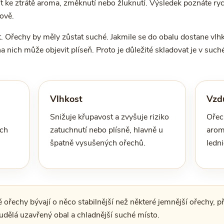
t ke ztrátě aroma, změknutí nebo žluknutí. Výsledek poznáte ryc
ově.
. Ořechy by měly zůstat suché. Jakmile se do obalu dostane vlh
 nich může objevit plíseň. Proto je důležité skladovat je v such
Vlhkost
Vzd
Snižuje křupavost a zvyšuje riziko
Ořec
ých
zatuchnutí nebo plísně, hlavně u
arom
špatně vysušených ořechů.
ledni
 ořechy bývají o něco stabilnější než některé jemnější ořechy, př
l udělá uzavřený obal a chladnější suché místo.