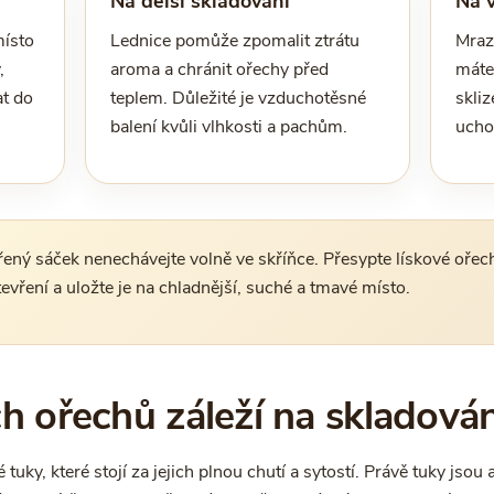
Na delší skladování
Na 
místo
Lednice pomůže zpomalit ztrátu
Mrazá
,
aroma a chránit ořechy před
máte
at do
teplem. Důležité je vzduchotěsné
skliz
balení kvůli vlhkosti a pachům.
ucho
ený sáček nenechávejte volně ve skříňce. Přesypte lískové ořech
evření a uložte je na chladnější, suché a tmavé místo.
ch ořechů záleží na skladová
ky, které stojí za jejich plnou chutí a sytostí. Právě tuky jsou ale