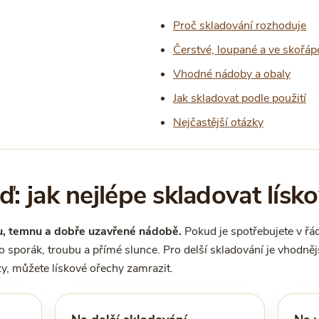
Proč skladování rozhoduje
Čerstvé, loupané a ve skořáp
Vhodné nádoby a obaly
Jak skladovat podle použití
Nejčastější otázky
: jak nejlépe skladovat lísk
hu, temnu a dobře uzavřené nádobě.
Pokud je spotřebujete v řád
 sporák, troubu a přímé slunce. Pro delší skladování je vhodněj
rzy, můžete lískové ořechy zamrazit.