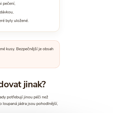
i pečení,
 dávkou,
eré byly uložené.
ené kusy. Bezpečnější je obsah
dovat jinak?
ady potřebují jinou péči než
 loupaná jádra jsou pohodlnější,