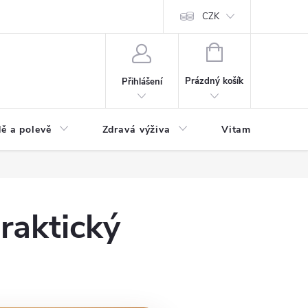
 podmínky a zpracování osobních údajů
Formulář pro odstoupení od sm
CZK
NÁKUPNÍ
KOŠÍK
Prázdný košík
Přihlášení
ě a polevě
Zdravá výživa
Vitamíny a doplň
raktický