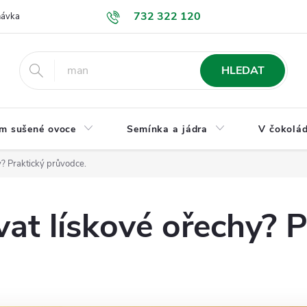
732 322 120
návka
GDPR a ochrana osobních údajů
Jak nakupovat
Obchodní
HLEDAT
m sušené ovoce
Semínka a jádra
V čokolád
y? Praktický průvodce.
vat lískové ořechy? P