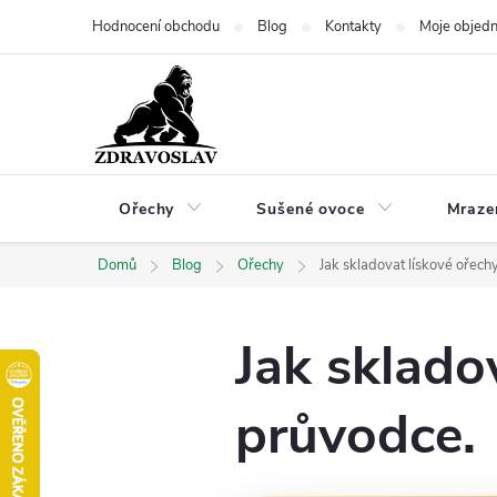
Přejít
Hodnocení obchodu
Blog
Kontakty
Moje objed
na
obsah
Ořechy
Sušené ovoce
Mraze
Domů
Blog
Ořechy
Jak skladovat lískové ořech
Jak sklado
průvodce.