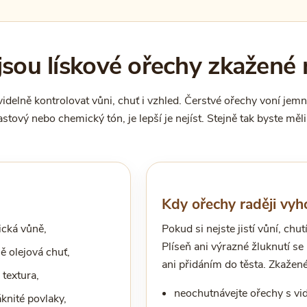
 jsou lískové ořechy zkažené 
idelně kontrolovat vůni, chuť i vzhled. Čerstvé ořechy voní jemně
lastový nebo chemický tón, je lepší je nejíst. Stejně tak byste mě
Kdy ořechy raději vyh
ická vůně,
Pokud si nejste jistí vůní, chu
Plíseň ani výrazné žluknutí s
ě olejová chuť,
ani přidáním do těsta. Zkažené
textura,
neochutnávejte ořechy s vidi
áknité povlaky,