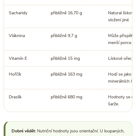
Sacharidy
přibližně 16,70 g
Natural lískov
složení jiné.
Vláknina
přibližně 9,7 g
Může přispět k 
menší porce.
Vitamín E
přibližně 15 mg
Lískové ořechy
Hořčík
přibližně 163 mg
Hodí se jako so
minerálních lát
Draslík
přibližně 680 mg
Hodnoty se moh
šarže.
Dobré vědět:
Nutriční hodnoty jsou orientační. U loupaných,