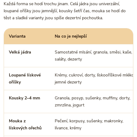
Každá forma se hodí trochu jinam. Celá jádra jsou univerzální,
loupané oříšky jsou jemnější, kousky šetří čas, mouka se hodí do
těst a sladké varianty jsou spíše dezertní pochoutka.
Varianta
Na co je nejlepší
Velká jádra
Samostatné mlsání, granola, směsi, kaše,
saláty, dezerty
Loupané lískové
Krémy, cukroví, dorty, lískooříškové mléko,
oříšky
jemné dezerty
Kousky 2–4 mm
Granola, posyp, sušenky, muffiny, dorty,
zmrzlina, jogurt
Mouka z
Pečení, korpusy, sušenky, makronky,
lískových ořechů
lívance, krémy