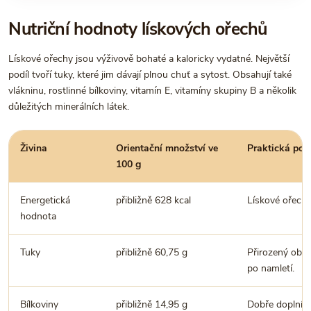
Nutriční hodnoty lískových ořechů
Lískové ořechy jsou výživově bohaté a kaloricky vydatné. Největší
podíl tvoří tuky, které jim dávají plnou chuť a sytost. Obsahují také
vlákninu, rostlinné bílkoviny, vitamín E, vitamíny skupiny B a několik
důležitých minerálních látek.
Živina
Orientační množství ve
Praktická po
100 g
Energetická
přibližně 628 kcal
Lískové ořechy
hodnota
Tuky
přibližně 60,75 g
Přirozený obsa
po namletí.
Bílkoviny
přibližně 14,95 g
Dobře doplní s