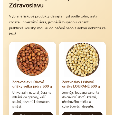
Zdravoslavu
Vybrané lískové produkty dávají smysl podle toho, jestli
chcete univerzální jádra, jemnější loupanou variantu,
praktické kousky, mouku do pečení nebo sladkou dobrotu ke
kávě.
Zdravoslav Lískové
Zdravoslav Lískové
oříšky velká jádra 500 g
oříšky LOUPANÉ 500 g
Univerzální natural jádra na
Jemnější loupaná varianta
mlsání, do granoly, kaší,
do cukroví, dortů, krémů,
salátů, dezertů i domácích
ořechového mléka a
směsí.
čokoládových dezertů.