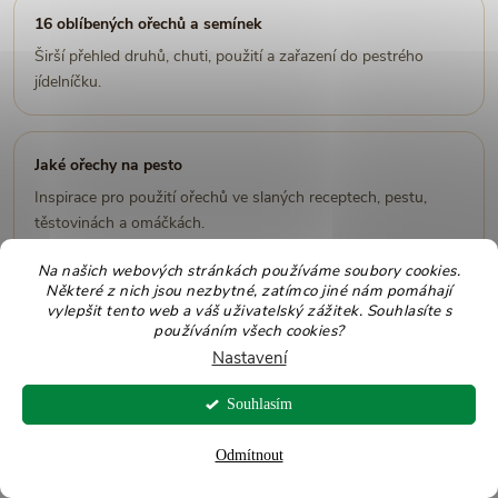
16 oblíbených ořechů a semínek
Širší přehled druhů, chuti, použití a zařazení do pestrého
jídelníčku.
Jaké ořechy na pesto
Inspirace pro použití ořechů ve slaných receptech, pestu,
těstovinách a omáčkách.
Na našich webových stránkách používáme soubory cookies.
Některé z nich jsou nezbytné, zatímco jiné nám pomáhají
Ořechy a keto dieta
vylepšit tento web a váš uživatelský zážitek. Souhlasíte s
používáním všech cookies?
Užitečné srovnání pro ty, kdo sledují sacharidy a vybírají
Nastavení
vhodné ořechy.
Souhlasím
Odmítnout
Shrnutí: co si zapamatovat o