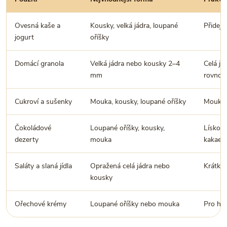
Ovesná kaše a
Kousky, velká jádra, loupané
Přidejt
jogurt
oříšky
Domácí granola
Velká jádra nebo kousky 2–4
Celá já
mm
rovnou
Cukroví a sušenky
Mouka, kousky, loupané oříšky
Mouka d
Čokoládové
Loupané oříšky, kousky,
Lískové
dezerty
mouka
kakaem
Saláty a slaná jídla
Opražená celá jádra nebo
Krátké 
kousky
Ořechové krémy
Loupané oříšky nebo mouka
Pro hla