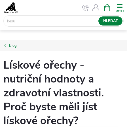
Přejít
NÁKUPNÍ
KOŠÍK
na
obsah
HLEDAT
Blog
Lískové ořechy -
nutriční hodnoty a
zdravotní vlastnosti.
Proč byste měli jíst
lískové ořechy?