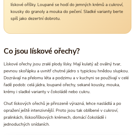
lískové oříšky. Loupané se hodí do jemných krémů a cukroví,
kousky do granoly a mouka do pečení. Sladké varianty berte
spíš jako dezertní dobrotu.
Co jsou lískové ořechy?
Lískové ořechy jsou zralé plody lísky. Mají kulatý až oválný tvar,
pevnou skořápku a uvnitř chutné jádro s typickou hnědou slupkou.
Dozrávají na přelomu léta a podzimu a v kuchyni se používají v celé
řadě podob: celá jádra, loupané ořechy, sekané kousky, mouka,
krémy i sladké varianty v čokoládě nebo cukru.
Chuť lískových ořechů je přirozeně výrazná, lehce nasládlá a po
opražení ještě intenzivnější. Proto jsou tak oblíbené v cukroví,
pralinkách, lískooříškových krémech, domácí čokoládě i
jednoduchých snídaních.