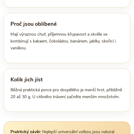
Proč jsou oblíbené
Mají výraznou chuť, příjemnou křupavost a skvěle se
kombinují s kakaem, čokoládou, banánem, jablky, skořicí i
vanilkou.
Kolik jich jíst
Běžná praktická porce pro dospělého je menší hrst, přibližně
20 až 30 g. U citlivého trávení začněte menším množstvím.
Praktický závěr:
Nejlepší univerzální volbou jsou natural