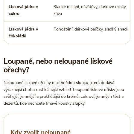
Lísková jádra v
Sladké mlsání, návštěvy, dárkové misky,
cukru
káva
Lísková jádra v
Pohoštění, dárkové balíčky, sladký snack
čokoládě
Loupané, nebo neloupané lískové
ořechy?
Neloupané lískové ořechy mají hnědou slupku, která dodává
výraznější chuť a rustikálnější vzhled. Loupané lískové oříšky jsou
světlejší, jemnější a praktičtější do krémů, cukroví, jemných těst a
dezertů, kde nechcete tmavé kousky slupky.
Kdy zvolit neloupané