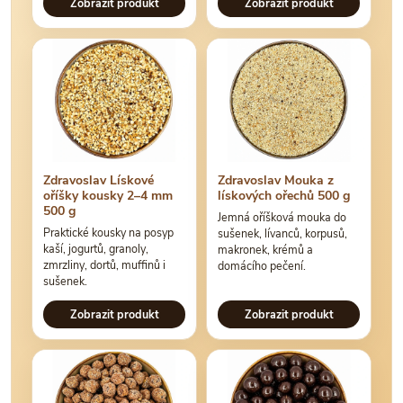
Zobrazit produkt
Zobrazit produkt
Zdravoslav Lískové
Zdravoslav Mouka z
oříšky kousky 2–4 mm
lískových ořechů 500 g
500 g
Jemná oříšková mouka do
Praktické kousky na posyp
sušenek, lívanců, korpusů,
kaší, jogurtů, granoly,
makronek, krémů a
zmrzliny, dortů, muffinů i
domácího pečení.
sušenek.
Zobrazit produkt
Zobrazit produkt