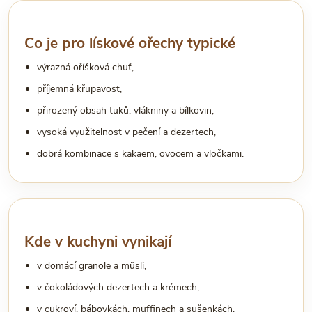
Co je pro lískové ořechy typické
výrazná oříšková chuť,
příjemná křupavost,
přirozený obsah tuků, vlákniny a bílkovin,
vysoká využitelnost v pečení a dezertech,
dobrá kombinace s kakaem, ovocem a vločkami.
Kde v kuchyni vynikají
v domácí granole a müsli,
v čokoládových dezertech a krémech,
v cukroví, bábovkách, muffinech a sušenkách,