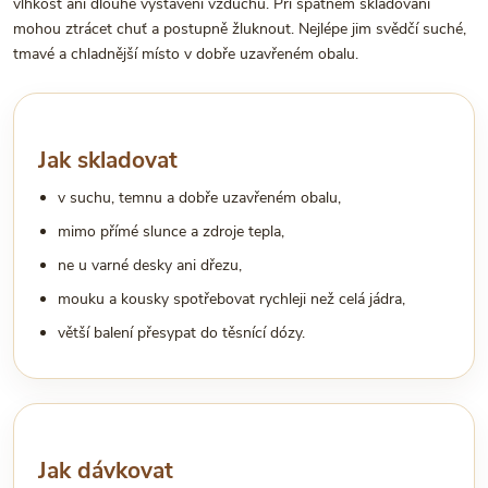
vlhkost ani dlouhé vystavení vzduchu. Při špatném skladování
mohou ztrácet chuť a postupně žluknout. Nejlépe jim svědčí suché,
tmavé a chladnější místo v dobře uzavřeném obalu.
Jak skladovat
v suchu, temnu a dobře uzavřeném obalu,
mimo přímé slunce a zdroje tepla,
ne u varné desky ani dřezu,
mouku a kousky spotřebovat rychleji než celá jádra,
větší balení přesypat do těsnící dózy.
Jak dávkovat