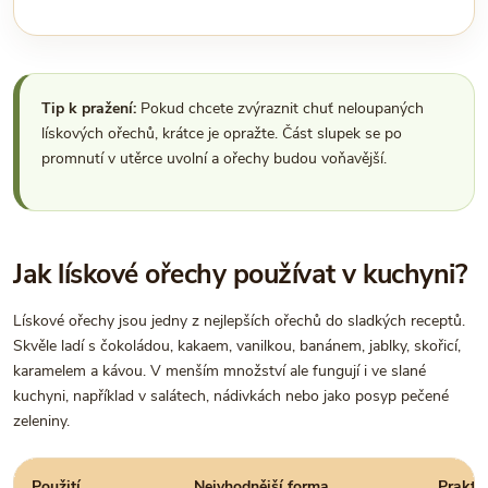
Tip k pražení:
Pokud chcete zvýraznit chuť neloupaných
lískových ořechů, krátce je opražte. Část slupek se po
promnutí v utěrce uvolní a ořechy budou voňavější.
Jak lískové ořechy používat v kuchyni?
Lískové ořechy jsou jedny z nejlepších ořechů do sladkých receptů.
Skvěle ladí s čokoládou, kakaem, vanilkou, banánem, jablky, skořicí,
karamelem a kávou. V menším množství ale fungují i ve slané
kuchyni, například v salátech, nádivkách nebo jako posyp pečené
zeleniny.
Použití
Nejvhodnější forma
Praktic