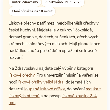
Autor: Zdravoslav
Publikováno: 29. 1. 2023
Čtení přibližně na 10 minut
Lískové ořechy patří mezi nejoblíbenější ořechy v
české kuchyni. Najdete je v cukroví, čokoládě,
domácí granole, dortech, sušenkách, ořechových
krémech i snídaňových miskách. Mají plnou, lehce
nasládlou chuť a po krátkém opražení se krásně
rozvoní.
Na Zdravoslavu najdete celý výběr v kategorii
lískové ořechy
. Pro univerzální mlsání a vaření se
hodí
lískové oříšky velká jádra
, do jemnějších
dezertů
loupané lískové oříšky
, do pečení
mouka z
lískových ořechů
a na posyp
lískové kousky 2–4
mm
.