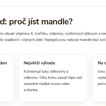
: proč jíst mandle?
pro obsah vitaminu E, hořčíku, vlákniny, rostlinných bílkovin a n
o sladkých i slaných jídel. Nejlepší jsou natural mandle bez soli
 den
Největší výhoda
Na 
z
Kombinují tuky, bílkoviny a
Jsou 
vlákninu. Díky tomu zasytí lépe než
vyda
samotné sladké ovoce nebo
porce
sušenka.