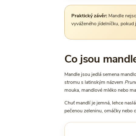
Praktický závěr:
Mandle nejsou
vyváženého jídelníčku, pokud 
Co jsou mandl
Mandle jsou jedlá semena mandlon
stromu s latinským názvem
Prunu
mouka, mandlové mléko nebo ma
Chuť mandlí je jemná, lehce naslá
pečenou zeleninu, omáčky nebo d