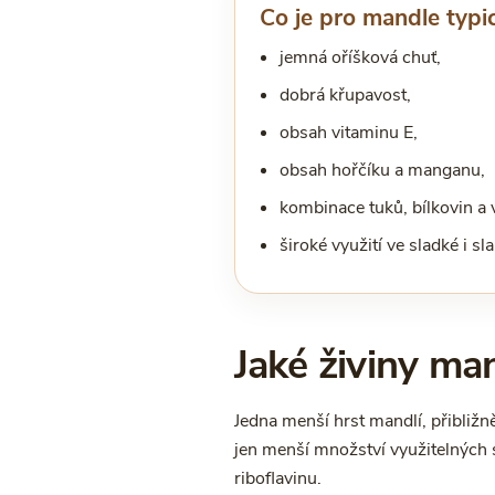
Co je pro mandle typi
jemná oříšková chuť,
dobrá křupavost,
obsah vitaminu E,
obsah hořčíku a manganu,
kombinace tuků, bílkovin a 
široké využití ve sladké i sl
Jaké živiny ma
Jedna menší hrst mandlí, přibližn
jen menší množství využitelných 
riboflavinu.