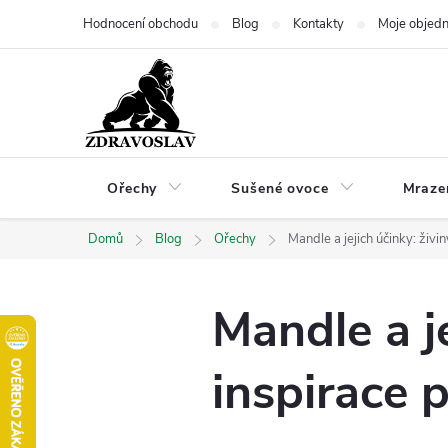
Přejít
Hodnocení obchodu
Blog
Kontakty
Moje objed
na
obsah
Ořechy
Sušené ovoce
Mraze
Domů
Blog
Ořechy
Mandle a jejich účinky: živi
Mandle a je
inspirace 