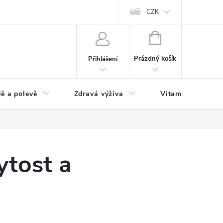
 podmínky a zpracování osobních údajů
Formulář pro odstoupení od sm
CZK
NÁKUPNÍ
KOŠÍK
Prázdný košík
Přihlášení
ě a polevě
Zdravá výživa
Vitamíny a doplň
ytost a