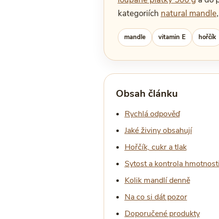
kategoriích
natural mandle
mandle
vitamin E
hořčík
Obsah článku
Rychlá odpověď
Jaké živiny obsahují
Hořčík, cukr a tlak
Sytost a kontrola hmotnost
Kolik mandlí denně
Na co si dát pozor
Doporučené produkty