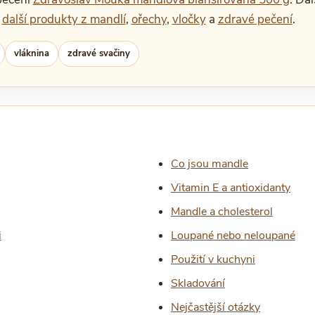
,
další produkty z mandlí
,
ořechy
,
vločky
a
zdravé pečení
.
vláknina
zdravé svačiny
Co jsou mandle
Vitamin E a antioxidanty
Mandle a cholesterol
i
Loupané nebo neloupané
Použití v kuchyni
Skladování
Nejčastější otázky