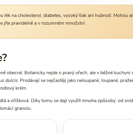
 lék na cholesterol, diabetes, vysoký tlak ani hubnutí. Mohou al
je jíte pravidelně a v rozumném množství.
e?
ě obecné. Botanicky nejde o pravý ořech, ale v běžné kuchyni s
s dulcis
. Prodávají se nejčastěji jako neloupané, loupané, pražen
ndlový krém.
dlá a oříšková. Díky tomu se dají využít mnoha způsoby: od snída
omácí granolu.