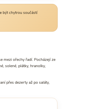
e být chytrou součástí
e mezi ořechy řadí. Pocházejí ze
é, solené, plátky, hranolky,
ní přes dezerty až po saláty,