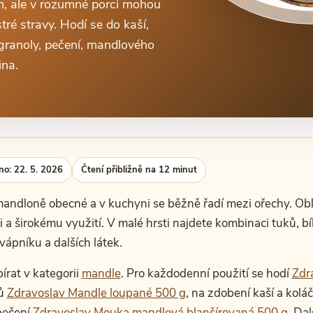
, ale v rozumné porci mohou
tré stravy. Hodí se do kaší,
 granoly, pečení, mandlového
ina.
no: 22. 5. 2026
Čtení přibližně na 12 minut
andloně obecné a v kuchyni se běžně řadí mezi ořechy. Obl
i a širokému využití. V malé hrsti najdete kombinaci tuků, bí
vápníku a dalších látek.
rat v kategorii
mandle
. Pro každodenní použití se hodí
Zdr
tů
Zdravoslav Mandle loupané 500 g
, na zdobení kaší a kolá
pečení
Zdravoslav Mouka mandlová blanšírovaná 500 g
. Dal