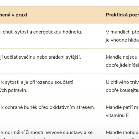
ená v praxi
Praktická po
 chuť, sytost a energetickou hodnotu.
V mandlích pře
je vhodné hlída
 udělat svačinu nebo snídani sytější.
Mandle nejsou h
dobře jídelníče
 k sytosti a je přirozenou součástí
U citlivého trá
ých potravin.
dobře kousejte
á k ochraně buněk před oxidativním stresem.
Mandle patří m
vitaminu E.
 k normální činnosti nervové soustavy a ke
Mandle mohou b