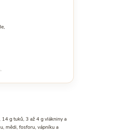
le,
.
 14 g tuků, 3 až 4 g vlákniny a
, mědi, fosforu, vápníku a