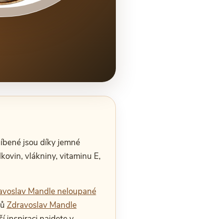
íbené jsou díky jemné
lkovin, vlákniny, vitaminu E,
avoslav Mandle neloupané
čů
Zdravoslav Mandle
ší inspiraci najdete v