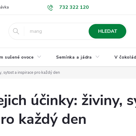
732 322 120
návka
GDPR a ochrana osobních údajů
Jak nakupovat
Obchodní
HLEDAT
m sušené ovoce
Semínka a jádra
V čokolád
ny, sytost a inspirace pro každý den
jich účinky: živiny, s
pro každý den