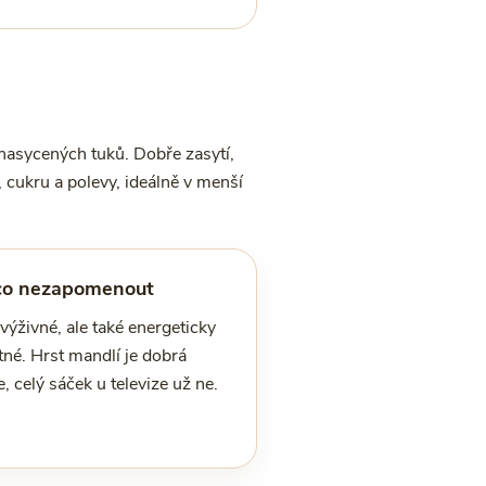
enasycených tuků. Dobře zasytí,
, cukru a polevy, ideálně v menší
co nezapomenout
výživné, ale také energeticky
tné. Hrst mandlí je dobrá
, celý sáček u televize už ne.