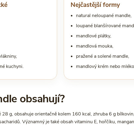
cké
Nejčastější formy
natural neloupané mandle,
loupané blanšírované mand
mandlové plátky,
mandlová mouka,
vlákniny,
pražené a solené mandle,
ané kuchyni.
mandlový krém nebo mléko
ndle obsahují?
ě 28 g, obsahuje orientačně kolem 160 kcal, zhruba 6 g bílkovin,
sacharidů. Významný je také obsah vitaminu E, hořčíku, manganu