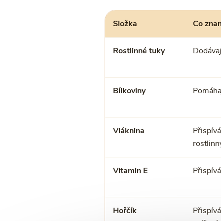
Složka
Co znam
Rostlinné tuky
Dodávají
Bílkoviny
Pomáhají
Vláknina
Přispívá
rostlinn
Vitamin E
Přispív
Hořčík
Přispívá