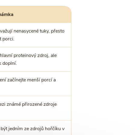
známka
važují nenasycené tuky, přesto
t porci.
lavní proteinový zdroj, ale
k doplní.
vení začínejte menší porcí a
.
ezi známé přirozené zdroje
ýt jedním ze zdrojů hořčíku v