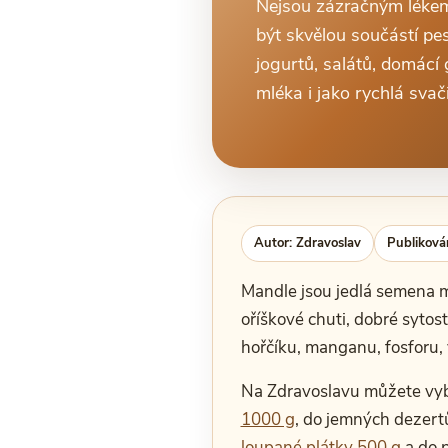
Nejsou zázračným lékem
být skvělou součástí pes
jogurtů, salátů, domácí
mléka i jako rychlá svač
Autor: Zdravoslav
Publiková
Mandle jsou jedlá semena m
oříškové chuti, dobré sytost
hořčíku, manganu, fosforu, 
Na Zdravoslavu můžete vybí
1000 g
, do jemných dezer
loupané plátky 500 g
a do 