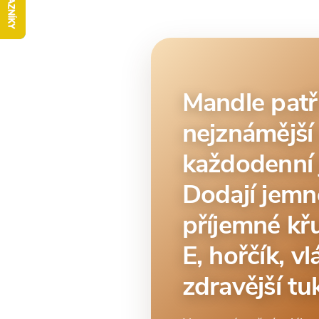
Mandle patř
nejznámější
každodenní j
Dodají jemn
příjemné křu
E, hořčík, v
zdravější tu