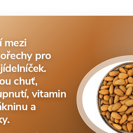
í mezi
 ořechy pro
ídelníček.
ou chuť,
pnutí, vitamin
lákninu a
ky.