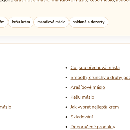
rém
kešu krém
mandlové máslo
snídaně a dezerty
Co jsou ořechová másla
Smooth, crunchy a druhy pod
Arašídové máslo
Kešu máslo
 máslo
Jak vybrat nejlepší krém
Skladování
Doporučené produkty