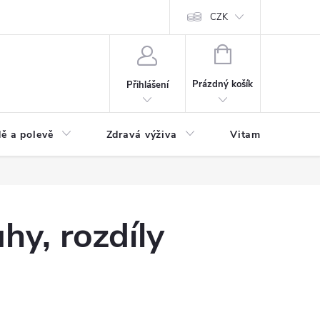
 podmínky a zpracování osobních údajů
Formulář pro odstoupení od sm
CZK
NÁKUPNÍ
KOŠÍK
Prázdný košík
Přihlášení
ě a polevě
Zdravá výživa
Vitamíny a doplň
hy, rozdíly