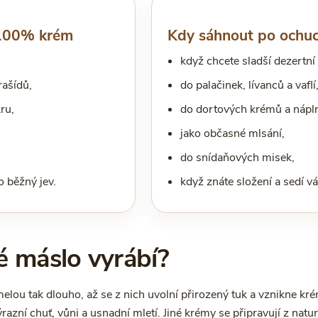
 100% krém
Kdy sáhnout po ochuc
když chcete sladší dezertn
rašídů,
do palačinek, lívanců a vaflí
ru,
do dortových krémů a nápln
jako občasné mlsání,
do snídaňových misek,
o běžný jev.
když znáte složení a sedí v
é máslo vyrábí?
elou tak dlouho, až se z nich uvolní přirozený tuk a vznikne kr
azní chuť, vůni a usnadní mletí. Jiné krémy se připravují z natura