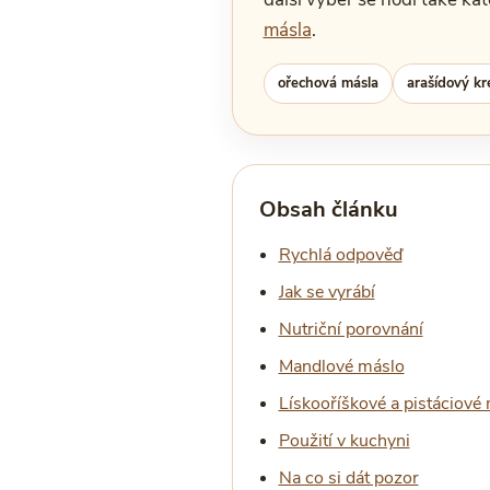
másla
.
ořechová másla
arašídový k
Obsah článku
Rychlá odpověď
Jak se vyrábí
Nutriční porovnání
Mandlové máslo
Lískooříškové a pistáciové
Použití v kuchyni
Na co si dát pozor