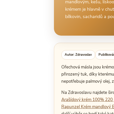
mandlovým, kešu, lísko
krémem je hlavně v chuti
bílkovin, sacharidů a pou
Autor: Zdravoslav
Publiková
Ořechová másla jsou krémov
přirozený tuk, díky kterém
nepotřebuje palmový olej, 
Na Zdravoslavu najdete šir
Arašídový krém 100% 220 
Rapunzel Krém mandlový B
další výběr se hodí také ka