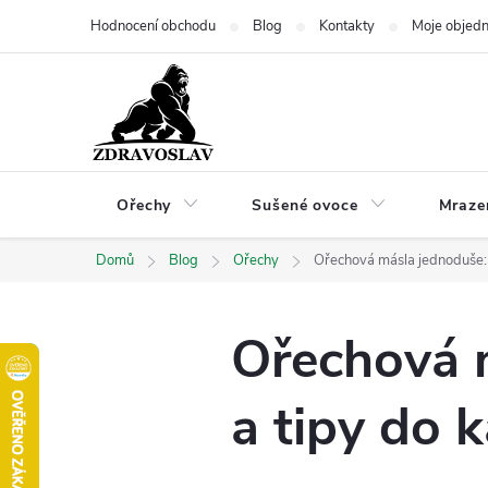
Přejít
Hodnocení obchodu
Blog
Kontakty
Moje objed
na
obsah
Ořechy
Sušené ovoce
Mraze
Domů
Blog
Ořechy
Ořechová másla jednoduše: 
Ořechová m
a tipy do 