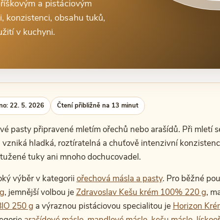
oříškovým a pistáciovým
, konzistenci, obsahu tuků,
žití v kuchyni.
no: 22. 5. 2026
Čtení přibližně na 13 minut
é pasty připravené mletím ořechů nebo arašídů. Při mletí s
u vzniká hladká, roztíratelná a chuťově intenzivní konziste
ztužené tuky ani mnoho dochucovadel.
oký výběr v kategorii
ořechová másla a pasty
. Pro běžné pou
g
, jemnější volbou je
Zdravoslav Kešu krém 100% 220 g
, m
IO 250 g
a výraznou pistáciovou specialitou je
Horizon Krém
tegorie
arašídové máslo
,
mandlové máslo
,
kešu máslo
,
lískoo