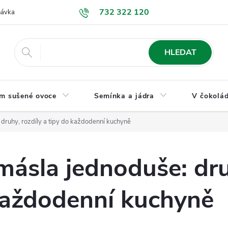
732 322 120
návka
GDPR a ochrana osobních údajů
Jak nakupovat
Obchodní
HLEDAT
m sušené ovoce
Semínka a jádra
V čokolád
druhy, rozdíly a tipy do každodenní kuchyně
ásla jednoduše: dru
každodenní kuchyně