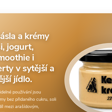
ásla a krémy
, jogurt,
moothie i
ty v sytější a
ší jídlo.
idelné používání jsou
y bez přidaného cukru, soli
díl mezi arašídovým,