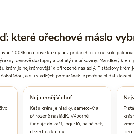
: které ořechové máslo vyb
hlavně 100% ořechové krémy bez přidaného cukru, soli, palmové
výrazný, cenově dostupný a bohatý na bílkoviny. Mandlový krém j
u krém je nejkrémovější a přirozeně nasládlý. Pistáciový krém j
 čokoládou, ale u sladkých pomazánek je potřeba hlídat složení.
Nejjemnější chuť
Nejv
ivo,
Kešu krém je hladký, sametový a
Pist
přirozeně nasládlý. Výborně
krás
funguje do kaší, jogurtů, palačinek,
zmrz
dezertů a krémů.
peče