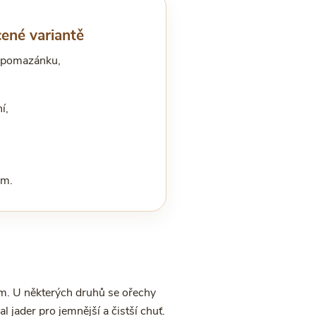
ené variantě
í pomazánku,
,
í,
ám.
ém. U některých druhů se ořechy
l jader pro jemnější a čistší chuť.