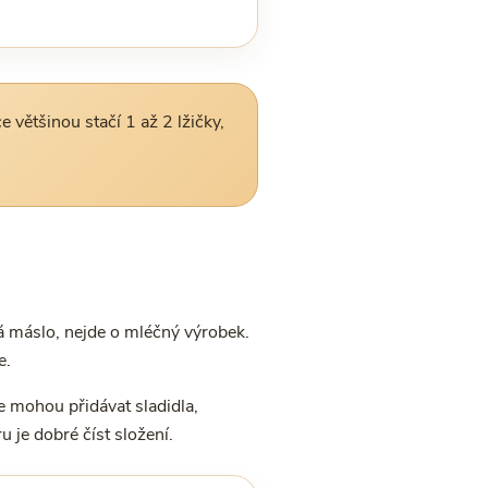
 většinou stačí 1 až 2 lžičky,
 máslo, nejde o mléčný výrobek.
e.
e mohou přidávat sladidla,
u je dobré číst složení.