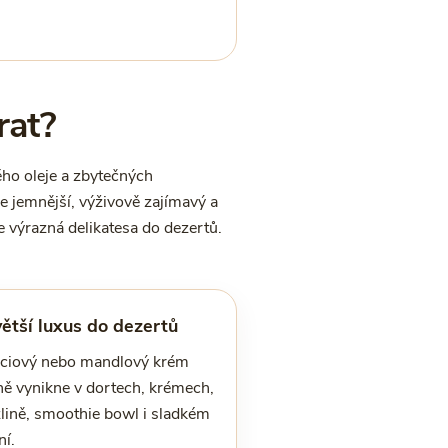
rat?
ho oleje a zbytečných
e jemnější, výživově zajímavý a
e výrazná delikatesa do dezertů.
ětší luxus do dezertů
áciový nebo mandlový krém
ně vynikne v dortech, krémech,
lině, smoothie bowl i sladkém
ní.