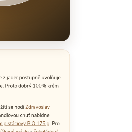
e z jader postupně uvolňuje
nce. Proto dobrý 100% krém
žití se hodí
Zdravoslav
andlovou chuť nabídne
 pistáciový BIO 175 g
. Pro
říškové máslo
a
čokoládová