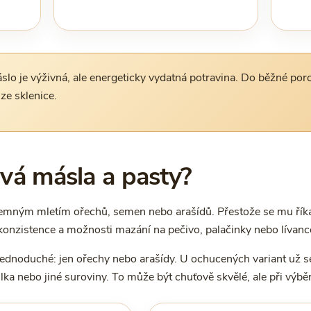
o je výživná, ale energeticky vydatná potravina. Do běžné porce
ze sklenice.
vá másla a pasty?
jemným mletím ořechů, semen nebo arašídů. Přestože se mu říká
onzistence a možnosti mazání na pečivo, palačinky nebo lívanc
jednoduché: jen ořechy nebo arašídy. U ochucených variant už s
ilka nebo jiné suroviny. To může být chuťově skvělé, ale při výběr