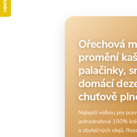
Ořechová m
promění kaši
palačinky, s
domácí dezer
chuťově plněj
Nejlepší volbou pro prav
jednodruhové 100% krém
a zbytečných olejů. Roz