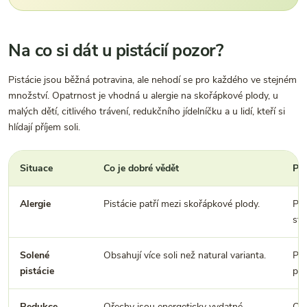
Na co si dát u pistácií pozor?
Pistácie jsou běžná potravina, ale nehodí se pro každého ve stejném
množství. Opatrnost je vhodná u alergie na skořápkové plody, u
malých dětí, citlivého trávení, redukčního jídelníčku a u lidí, kteří si
hlídají příjem soli.
Situace
Co je dobré vědět
Pra
Alergie
Pistácie patří mezi skořápkové plody.
Při
sto
Solené
Obsahují více soli než natural varianta.
Při
pistácie
pis
Redukce
Ořechy jsou energeticky vydatné.
Ods