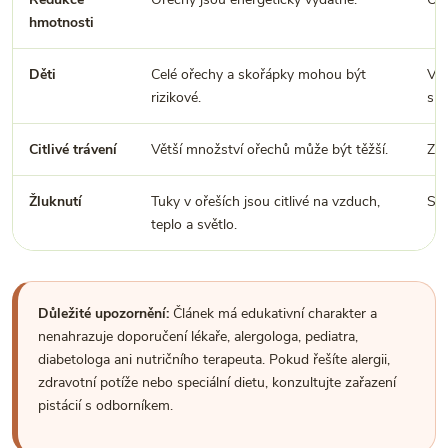
hmotnosti
Děti
Celé ořechy a skořápky mohou být
Vol
rizikové.
sko
Citlivé trávení
Větší množství ořechů může být těžší.
Zač
Žluknutí
Tuky v ořeších jsou citlivé na vzduch,
Skl
teplo a světlo.
Důležité upozornění:
Článek má edukativní charakter a
nenahrazuje doporučení lékaře, alergologa, pediatra,
diabetologa ani nutričního terapeuta. Pokud řešíte alergii,
zdravotní potíže nebo speciální dietu, konzultujte zařazení
pistácií s odborníkem.