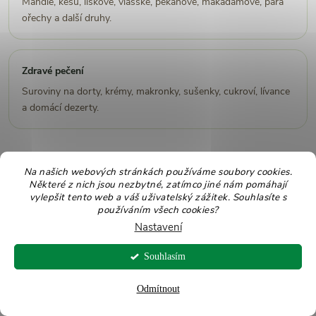
Mandle, kešu, lískové, vlašské, pekanové, makadamové, para
ořechy a další druhy.
Zdravé pečení
Suroviny na dorty, krémy, makronky, sušenky, cukroví, lívance
a domácí dezerty.
Související články a receptová
Na našich webových stránkách používáme soubory cookies.
Některé z nich jsou nezbytné, zatímco jiné nám pomáhají
inspirace
vylepšit tento web a váš uživatelský zážitek. Souhlasíte s
používáním všech cookies?
Pokud chcete pistácie používat častěji, hodí se znát i další ořechy,
Nastavení
jejich použití v kuchyni a rozdíly mezi natural a slanými variantami.
Souhlasím
Pistácie a jejich vlastnosti
Odmítnout
Další praktický průvodce pistáciemi, použitím v kuchyni,