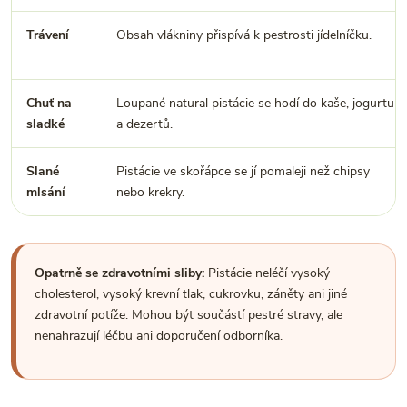
Trávení
Obsah vlákniny přispívá k pestrosti jídelníčku.
Chuť na
Loupané natural pistácie se hodí do kaše, jogurtu
sladké
a dezertů.
Slané
Pistácie ve skořápce se jí pomaleji než chipsy
mlsání
nebo krekry.
Opatrně se zdravotními sliby:
Pistácie neléčí vysoký
cholesterol, vysoký krevní tlak, cukrovku, záněty ani jiné
zdravotní potíže. Mohou být součástí pestré stravy, ale
nenahrazují léčbu ani doporučení odborníka.