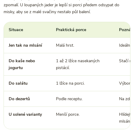
zpomalí. U loupaných jader je lepší si porci předem odsypat do
misky, aby se z malé svačiny nestalo půl balení.
Situace
Praktická porce
Pozná
Jen tak na mlsání
Malá hrst.
Ideálně 
Do kaše nebo
1 až 2 lžíce nasekaných
Stačí ma
jogurtu
pistácií.
Do salátu
1 lžíce na porci.
Výborné 
Do dezertů
Podle receptu.
Na zdob
U solené varianty
Menší porce.
Hlídejt
mlsání.