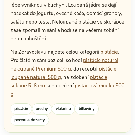
lépe vyniknou v kuchyni. Loupaná jádra se dají
nasekat do jogurtu, ovesné kaše, domácí granoly,
salátu nebo těsta. Neloupané pistácie ve skořápce
zase zpomalí mlsání a hodí se na večerní zobání
nebo pohoštění.
Na Zdravoslavu najdete celou kategorii
pistácie
.
Pro čisté mlsání bez soli se hodí
pistácie natural
neloupané Premium 500 g
, do receptů
pistácie
loupané natural 500 g
, na zdobení
pistácie
sekané 5–8 mm
a na pečení
pistáciová mouka 500
g
.
pistácie
ořechy
vláknina
bílkoviny
pečení a dezerty