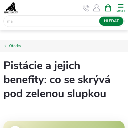
Přejít
NÁKUPNÍ
KOŠÍK
na
obsah
HLEDAT
Ořechy
Pistácie a jejich
benefity: co se skrývá
pod zelenou slupkou