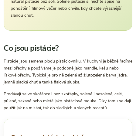
natural pistácie bez soli. Solené pistácie si nechte spíše na
pohoštění, filmový večer nebo chvíle, kdy chcete výraznější
slanou chuť.
Co jsou pistácie?
Pistácie jsou semena plodu pistáciovníku. V kuchyni je běžně řadíme
mezi ořechy a používáme je podobně jako mandle, kešu nebo
lískové ořechy. Typická je pro ně zelená až žlutozelená barva jádra,
jemně sladká chuť a tenká fialová slupka.
Prodávají se ve skořápce i bez skořápky, solené i nesolené, celé,
půlené, sekané nebo mleté jako pistáciová mouka. Díky tomu se dají
použít jak na mlsání, tak do sladkých a slaných receptů.