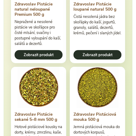
Zdravoslav Pistácie
Zdravoslav Pistácie
natural neloupané
loupané natural 500 g
Premium 500 g
Čistá nesolená jádra bez
Nepražené a nesolené
skořápky do kaší, jogurtů,
pistácie ve skořápce pro
granoly, salátů, dezertů,
čisté mlsání, svačiny i
krémů, pečení i slaných jídel.
postupné vyloupání do kaší,
salátů a dezertů.
Zobrazit produkt
Zobrazit produkt
Zdravoslav Pistácie
Zdravoslav Pistáciová
sekané 5–8 mm 500 g
mouka 500 g
Hotové pistáciové kousky na
Jemná pistáciová mouka do
dorty, krémy, zmrzlinu, kaše,
dortových korpusů,