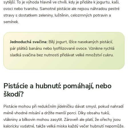
sytější. To je výhoda hlavně ve chvíli, kdy je přidáte k jogurtu, kaši,
ovoci nebo tvarohu. Samotné pistácie ale nejsou náhradou pestré
stravy s dostatkem zeleniny, luštěnin, celozrnných potravin a
semínek.
Jednoduchá svačina:
Bílý jogurt, lžíce nasekaných pistácií,
pár plátků banánu nebo lyofilizované ovoce. Vznikne rychlá
sladká svačina bez nutnosti přidávat velké množství cukru.
Pistácie a hubnutí: pomáhají, nebo
škodí?
Pistácie mohou při redukčním jídelníčku dávat smysl, pokud nahradí
méně vhodné mlsání a držíte menší porci. Díky obsahu tuků,
vlákniny a bílkovin mohou zasytit. Zároveň ale platí, že ořechy jsou
kaloricky vydatné, takže velká miska každý večer hubnutí nepomůže.