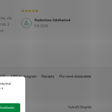
há, vše
Radoslava Zdráhalová
í do 2
5.8.2026
st.
těží
Affiliate program
Recepty
Pro nové dodavatele
zbytné,
 s
Vytvořil Shoptet
Souhlasím