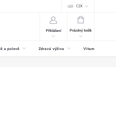
 podmínky a zpracování osobních údajů
Formulář pro odstoupení od sm
CZK
NÁKUPNÍ
KOŠÍK
Prázdný košík
Přihlášení
ě a polevě
Zdravá výživa
Vitamíny a doplň