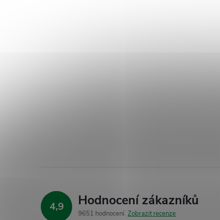
Hodnocení zákazníků
4,9
9651 hodnocení
Zobrazit recenze