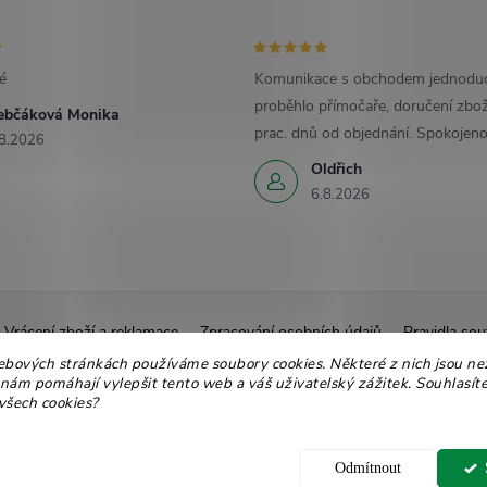
é
Komunikace s obchodem jednoduc
proběhlo přímočaře, doručení zbož
ebčáková Monika
prac. dnů od objednání. Spokojeno
8.2026
Oldřich
6.8.2026
Vrácení zboží a reklamace
Zpracování osobních údajů
Pravidla sou
ebových stránkách používáme soubory cookies. Některé z nich jsou ne
Ekologické balení
Moje objednávka
 nám pomáhají vylepšit tento web a váš uživatelský zážitek. Souhlasíte
všech cookies?
 nastavení cookies
Odmítnout