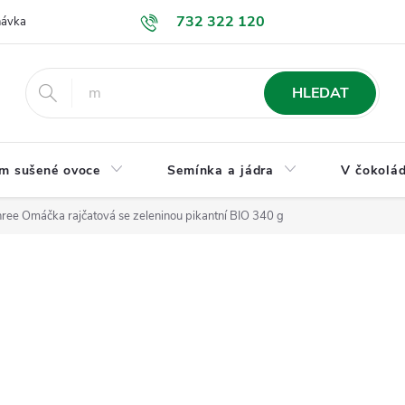
732 322 120
návka
GDPR a ochrana osobních údajů
Jak nakupovat
Obchodní
HLEDAT
m sušené ovoce
Semínka a jádra
V čokolád
ree Omáčka rajčatová se zeleninou pikantní BIO 340 g