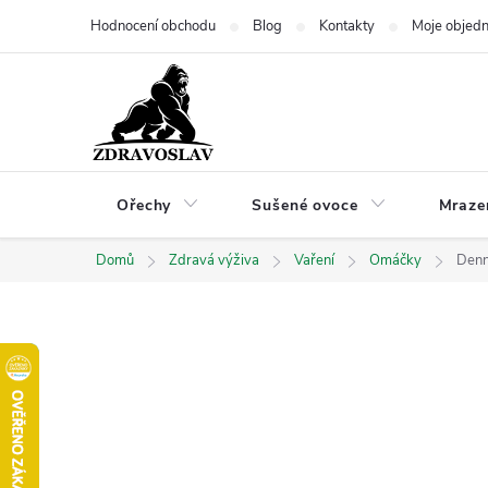
Přejít
Hodnocení obchodu
Blog
Kontakty
Moje objed
na
obsah
Ořechy
Sušené ovoce
Mraze
Domů
Zdravá výživa
Vaření
Omáčky
Denn