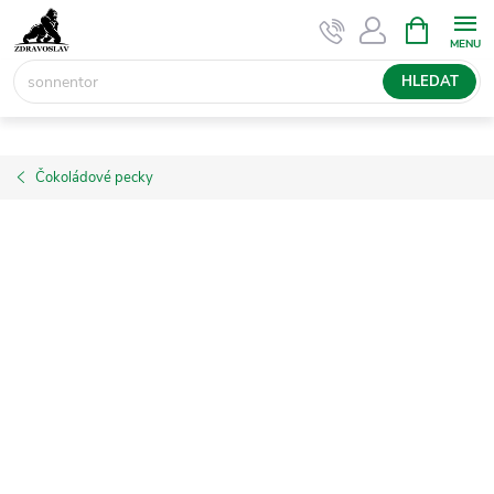
Přejít
NÁKUPNÍ
KOŠÍK
na
obsah
HLEDAT
Čokoládové pecky