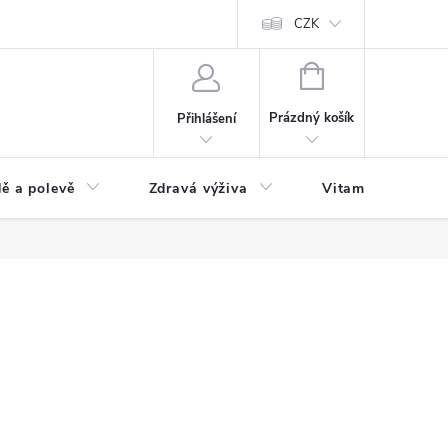
 podmínky a zpracování osobních údajů
Formulář pro odstoupení od sm
CZK
NÁKUPNÍ
KOŠÍK
Prázdný košík
Přihlášení
ě a polevě
Zdravá výživa
Vitamíny a doplň