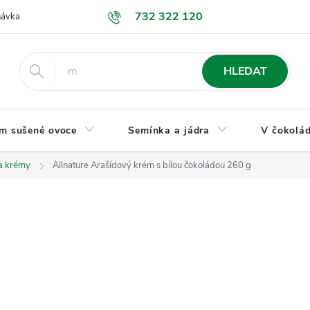
732 322 120
návka
GDPR a ochrana osobních údajů
Jak nakupovat
Obchodní
HLEDAT
m sušené ovoce
Semínka a jádra
V čokolád
a krémy
Allnature Arašídový krém s bílou čokoládou 260 g