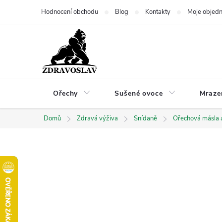
Přejít
Hodnocení obchodu
Blog
Kontakty
Moje objed
na
obsah
Ořechy
Sušené ovoce
Mraze
Domů
Zdravá výživa
Snídaně
Ořechová másla 