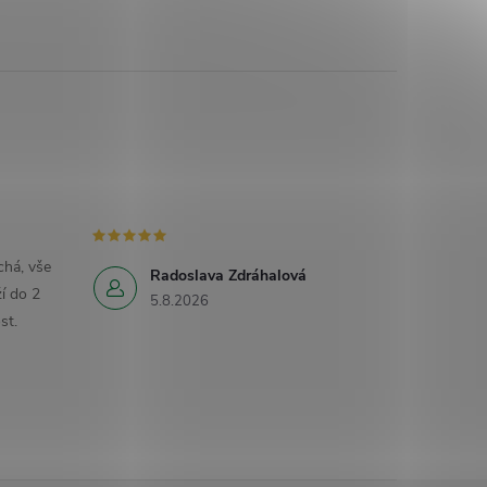
há, vše
Radoslava Zdráhalová
í do 2
5.8.2026
st.