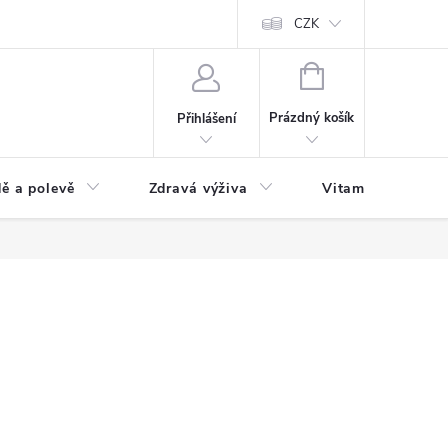
 podmínky a zpracování osobních údajů
Formulář pro odstoupení od sm
CZK
NÁKUPNÍ
KOŠÍK
Prázdný košík
Přihlášení
ě a polevě
Zdravá výživa
Vitamíny a doplň