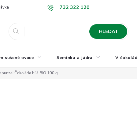
732 322 120
návka
GDPR a ochrana osobních údajů
Jak nakupovat
Obchodní
HLEDAT
m sušené ovoce
Semínka a jádra
V čokolád
apunzel Čokoláda bílá BIO 100 g