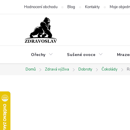
Přejít
Hodnocení obchodu
Blog
Kontakty
Moje objed
na
obsah
Ořechy
Sušené ovoce
Mraze
Domů
Zdravá výživa
Dobroty
Čokolády
R