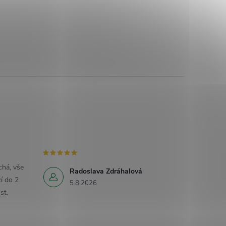
há, vše
Radoslava Zdráhalová
í do 2
5.8.2026
st.