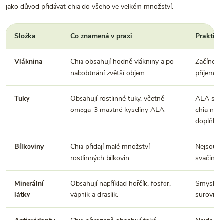
jako důvod přidávat chia do všeho ve velkém množství.
Složka
Co znamená v praxi
Prakti
Vláknina
Chia obsahují hodně vlákniny a po
Začínej
nabobtnání zvětší objem.
příjem v
Tuky
Obsahují rostlinné tuky, včetně
ALA se 
omega-3 mastné kyseliny ALA.
chia ne
doplňky
Bílkoviny
Chia přidají malé množství
Nejsou h
rostlinných bílkovin.
svačiny.
Minerální
Obsahují například hořčík, fosfor,
Smysl dá
látky
vápník a draslík.
surovin.