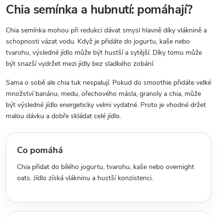
Chia semínka a hubnutí: pomáhají?
Chia semínka mohou při redukci dávat smysl hlavně díky vláknině a
schopnosti vázat vodu. Když je přidáte do jogurtu, kaše nebo
tvarohu, výsledné jídlo může být hustší a sytější. Díky tomu může
být snazší vydržet mezi jídly bez sladkého zobání.
Sama o sobě ale chia tuk nespalují. Pokud do smoothie přidáte velké
množství banánu, medu, ořechového másla, granoly a chia, může
být výsledné jídlo energeticky velmi vydatné. Proto je vhodné držet
malou dávku a dobře skládat celé jídlo.
Co pomáhá
Chia přidat do bílého jogurtu, tvarohu, kaše nebo overnight
oats. Jídlo získá vlákninu a hustší konzistenci.