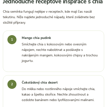
Jednoduché receptové inspirace s chia
Chia semínka fungují nejlépe v receptech, kde mají čas nasát
tekutinu. Níže najdete jednoduché nápady, které zvládnete bez
složité přípravy.
Mango chia pudink
Smíchejte chia s kokosovým nebo ovesným
nápojem, nechte nabobtnat a podávejte s
nakrájeným mangem, kokosovými chipsy a trochou
jogurtu.
Čokoládový chia dezert
Do mléka nebo rostlinného nápoje vmíchejte chia,
kakao a špetku skořice. Nechte zhoustnout a
ozdobte banánem nebo lyofilizovanými malinami.