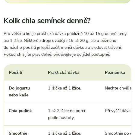
Kolik chia semínek denně?
Pro většinu lidí je praktická dávka přibližně 10 až 15 g denně, tedy
asi 1 lžíce. Některé zdroje uvádějí i 15 až 20 g, ale u běžného
domácího použití je lepší začít menší dávkou a sledovat trávení.
Pokud chia jíte pravidelně, přidávejte je do jídel postupně.
Použití
Praktická dávka
Poznámka
Do jogurtu
1 lžička až 1 lžíce.
Nechte chvíli n
nebo kaše
Chia pudink
1 až 2 lžíce na porci
Při vyšší dávce 
podle hustoty.
Smoothie
1 lžička až 1 lžíce.
Smoothie po chv