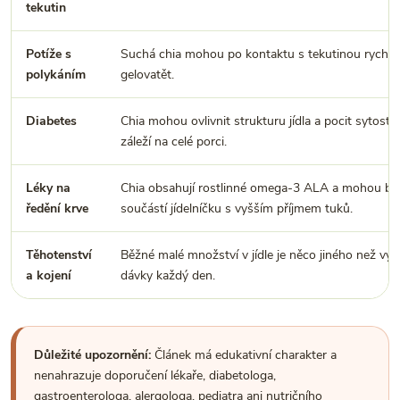
tekutin
Potíže s
Suchá chia mohou po kontaktu s tekutinou rychle
polykáním
gelovatět.
Diabetes
Chia mohou ovlivnit strukturu jídla a pocit sytosti, 
záleží na celé porci.
Léky na
Chia obsahují rostlinné omega-3 ALA a mohou bý
ředění krve
součástí jídelníčku s vyšším příjmem tuků.
Těhotenství
Běžné malé množství v jídle je něco jiného než vy
a kojení
dávky každý den.
Důležité upozornění:
Článek má edukativní charakter a
nenahrazuje doporučení lékaře, diabetologa,
gastroenterologa, alergologa, pediatra ani nutričního