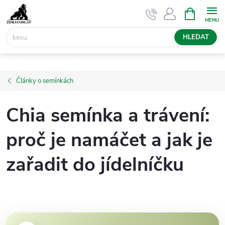
Přejít
NÁKUPNÍ
KOŠÍK
na
obsah
HLEDAT
Články o semínkách
Chia semínka a trávení:
proč je namáčet a jak je
zařadit do jídelníčku