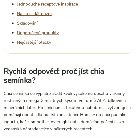
Jednoduché receptové inspirace
Na co si dát pozor
Skladování
Doporučené produkty
Nejčastější otázky
Rychlá odpověď: proč jíst chia
semínka?
Chia semínka se vyplatí zařadit kvůli vysokému obsahu vlákniny,
rostlinných omega-3 mastných kyselin ve formě ALA, bílkovin a
minerálních látek. Po smíchání s tekutinou nabobtnají, vytvoří gel a
pomáhají dodat jídlu hustší konzistenci. Hodí se do chia pudinku,
jogurtu, kaše, smoothie, overnight oats, domácího pečení i jako
veganská náhrada vejce v některých receptech.