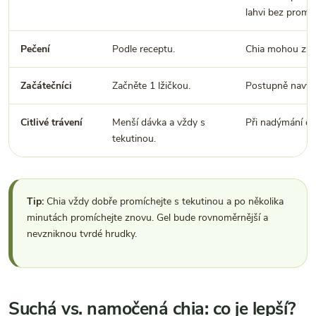
lahvi bez promíc
Pečení
Podle receptu.
Chia mohou zahu
Začátečníci
Začněte 1 lžičkou.
Postupně navyšu
Citlivé trávení
Menší dávka a vždy s
Při nadýmání dá
tekutinou.
Tip:
Chia vždy dobře promíchejte s tekutinou a po několika
minutách promíchejte znovu. Gel bude rovnoměrnější a
nevzniknou tvrdé hrudky.
Suchá vs. namočená chia: co je lepší?