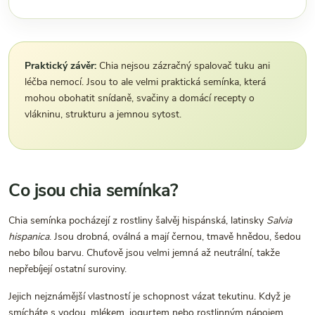
Praktický závěr:
Chia nejsou zázračný spalovač tuku ani
léčba nemocí. Jsou to ale velmi praktická semínka, která
mohou obohatit snídaně, svačiny a domácí recepty o
vlákninu, strukturu a jemnou sytost.
Co jsou chia semínka?
Chia semínka pocházejí z rostliny šalvěj hispánská, latinsky
Salvia
hispanica
. Jsou drobná, oválná a mají černou, tmavě hnědou, šedou
nebo bílou barvu. Chuťově jsou velmi jemná až neutrální, takže
nepřebíjejí ostatní suroviny.
Jejich nejznámější vlastností je schopnost vázat tekutinu. Když je
smícháte s vodou, mlékem, jogurtem nebo rostlinným nápojem,