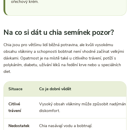
ořechový krém.
Na co si dát u chia semínek pozor?
Chia jsou pro většinu lidí běžná potravina, ale kvůli vysokému
obsahu vlákniny a schopnosti bobtnat není vhodné začínat velkými
dávkami. Opatrnost je na místě také u citlivého trávení, potíží s
polykáním, diabetu, užívání léků na ředění krve nebo u speciálních
diet.
Situace
Co je dobré vědět
Citlivé
Vysoký obsah vlákniny může způsobit nadýmání 
trávení
diskomfort.
Nedostatek
Chia nasávají vodu a bobtnají.