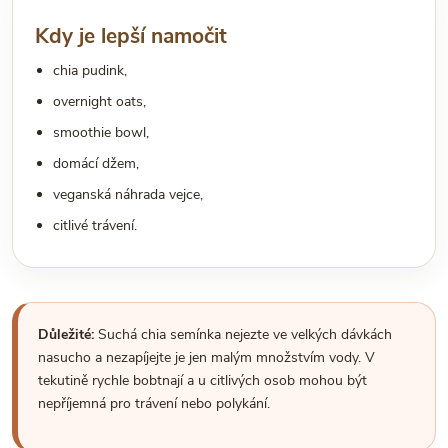
Kdy je lepší namočit
chia pudink,
overnight oats,
smoothie bowl,
domácí džem,
veganská náhrada vejce,
citlivé trávení.
Důležité:
Suchá chia semínka nejezte ve velkých dávkách
nasucho a nezapíjejte je jen malým množstvím vody. V
tekutině rychle bobtnají a u citlivých osob mohou být
nepříjemná pro trávení nebo polykání.