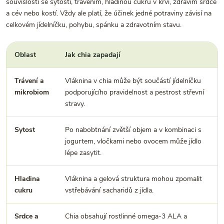
souvislosti se sytostí, trávením, hladinou cukru v krvi, zdravím srdce
a cév nebo kostí. Vždy ale platí, že účinek jedné potraviny závisí na
celkovém jídelníčku, pohybu, spánku a zdravotním stavu.
Oblast
Jak chia zapadají
Trávení a
Vláknina v chia může být součástí jídelníčku
mikrobiom
podporujícího pravidelnost a pestrost střevní
stravy.
Sytost
Po nabobtnání zvětší objem a v kombinaci s
jogurtem, vločkami nebo ovocem může jídlo
lépe zasytit.
Hladina
Vláknina a gelová struktura mohou zpomalit
cukru
vstřebávání sacharidů z jídla.
Srdce a
Chia obsahují rostlinné omega-3 ALA a