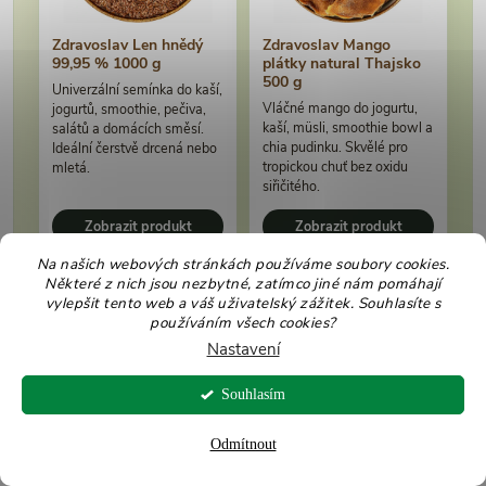
Zdravoslav Len hnědý
Zdravoslav Mango
99,95 % 1000 g
plátky natural Thajsko
500 g
Univerzální semínka do kaší,
Vláčné mango do jogurtu,
jogurtů, smoothie, pečiva,
kaší, müsli, smoothie bowl a
salátů a domácích směsí.
chia pudinku. Skvělé pro
Ideální čerstvě drcená nebo
tropickou chuť bez oxidu
mletá.
siřičitého.
Zobrazit produkt
Zobrazit produkt
Na našich webových stránkách používáme soubory cookies.
Některé z nich jsou nezbytné, zatímco jiné nám pomáhají
vylepšit tento web a váš uživatelský zážitek. Souhlasíte s
používáním všech cookies?
Související kategorie pro další inspiraci
Nastavení
Chia se nejlépe kombinuje s vločkami, ovocem, semínky, kokosem,
Souhlasím
ořechy a surovinami na zdravé pečení. Díky tomu z nich snadno
připravíte snídaně, svačiny i jednoduché dezerty.
Odmítnout