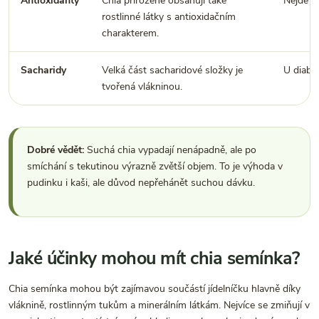
Antioxidanty
Chia přirozeně obsahují také
Nejde o 
rostlinné látky s antioxidačním
charakterem.
Sacharidy
Velká část sacharidové složky je
U diabet
tvořená vlákninou.
Dobré vědět:
Suchá chia vypadají nenápadně, ale po
smíchání s tekutinou výrazně zvětší objem. To je výhoda v
pudinku i kaši, ale důvod nepřehánět suchou dávku.
Jaké účinky mohou mít chia semínka?
Chia semínka mohou být zajímavou součástí jídelníčku hlavně díky
vláknině, rostlinným tukům a minerálním látkám. Nejvíce se zmiňují v