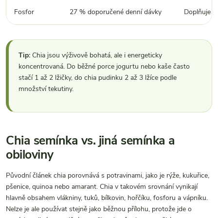
Fosfor
27 % doporučené denní dávky
Doplňuje ce
Tip:
Chia jsou výživově bohatá, ale i energeticky
koncentrovaná. Do běžné porce jogurtu nebo kaše často
stačí 1 až 2 lžičky, do chia pudinku 2 až 3 lžíce podle
množství tekutiny.
Chia semínka vs. jiná semínka a
obiloviny
Původní článek chia porovnává s potravinami, jako je rýže, kukuřice,
pšenice, quinoa nebo amarant. Chia v takovém srovnání vynikají
hlavně obsahem vlákniny, tuků, bílkovin, hořčíku, fosforu a vápníku.
Nelze je ale používat stejně jako běžnou přílohu, protože jde o