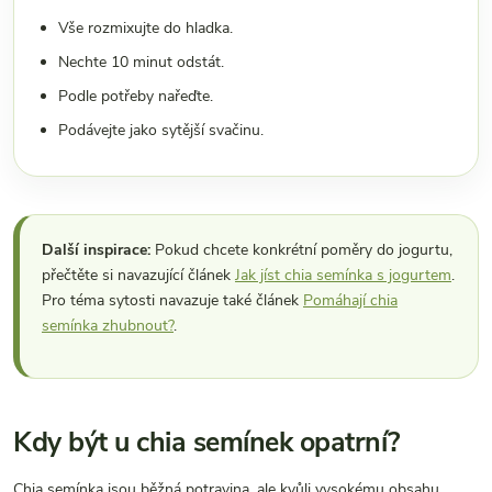
Vše rozmixujte do hladka.
Nechte 10 minut odstát.
Podle potřeby nařeďte.
Podávejte jako sytější svačinu.
Další inspirace:
Pokud chcete konkrétní poměry do jogurtu,
přečtěte si navazující článek
Jak jíst chia semínka s jogurtem
.
Pro téma sytosti navazuje také článek
Pomáhají chia
semínka zhubnout?
.
Kdy být u chia semínek opatrní?
Chia semínka jsou běžná potravina, ale kvůli vysokému obsahu