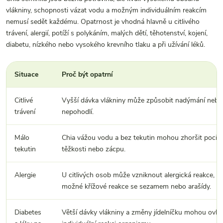
vlákniny, schopnosti vázat vodu a možným individuálním reakcím
nemusí sedět každému. Opatrnost je vhodná hlavně u citlivého
trávení, alergií, potíží s polykáním, malých dětí, těhotenství, kojení,
diabetu, nízkého nebo vysokého krevního tlaku a při užívání léků.
Situace
Proč být opatrní
Citlivé
Vyšší dávka vlákniny může způsobit nadýmání nebo
trávení
nepohodlí.
Málo
Chia vážou vodu a bez tekutin mohou zhoršit pocit
tekutin
těžkosti nebo zácpu.
Alergie
U citlivých osob může vzniknout alergická reakce, v
možné křížové reakce se sezamem nebo arašídy.
Diabetes
Větší dávky vlákniny a změny jídelníčku mohou ovliv