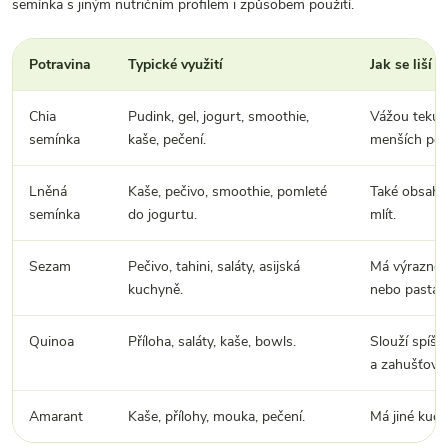
semínka s jiným nutričním profilem i způsobem použití.
Potravina
Typické využití
Jak se liší o
Chia
Pudink, gel, jogurt, smoothie,
Vážou tekuti
semínka
kaše, pečení.
menších por
Lněná
Kaše, pečivo, smoothie, pomleté
Také obsahují
semínka
do jogurtu.
mlít.
Sezam
Pečivo, tahini, saláty, asijská
Má výrazněj
kuchyně.
nebo pasta.
Quinoa
Příloha, saláty, kaše, bowls.
Slouží spíše
a zahušťovad
Amarant
Kaše, přílohy, mouka, pečení.
Má jiné kuch