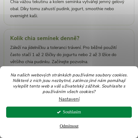
Chia vážou tekutinu a kolem semínka vytvářejí jemný gelový
obal. Díky tomu zahustí pudink, jogurt, smoothie nebo
overnight kaši.
Kolik chia semínek denně?
Záleží na jídelníčku a toleranci trávení. Pro běžné použití
často stačí 1 až 2 lžičky do jogurtu nebo 2 až 3 lžíce do
většího chia pudinku. Začínejte pozvolna.
Na našich webových stránkách používáme soubory cookies.
Některé z nich jsou nezbytné, zatímco jiné nám pomáhají
Musí se chia semínka namáčet?
vylepšit tento web a váš uživatelský zážitek. Souhlasíte s
používáním všech cookies?
Nemusí vždy, ale namáčení je praktické. Semínka změknou,
Nastavení
vytvoří gel a jsou příjemnější v jogurtu, pudinku nebo
smoothie.
Souhlasím
Odmítnout
Jak chutnají chia semínka?