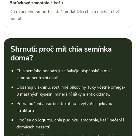
Borůvkové smoothie s kešu
Do ovocného smoothie stačí přidat lžíci chia a nechat chvíli
odstát.
Shrnutí: proč mít chia semínka
doma?
Chia semínka pocházejí ze šalvěje hispánské a mají
jemnou neutrální chuť.
Obsahují vlákninu, rostlinné bílkoviny, tuky včetně omega-
3 mastných kyselin, minerální látky a antioxidanty.
Po namočení absorbují tekutinu a vytvářejí gelovou
strukturu.
Hodí se do jogurtu, chia pudinku, smoothie, kaší, pečení i
domácích dezertů.