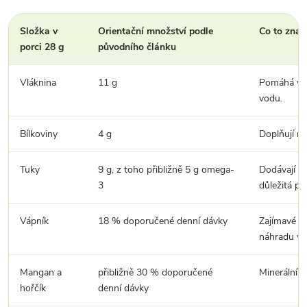
Složka v
Orientační množství podle
Co to znam
porci 28 g
původního článku
Vláknina
11 g
Pomáhá vytv
vodu.
Bílkoviny
4 g
Doplňují ro
Tuky
9 g, z toho přibližně 5 g omega-
Dodávají vý
3
důležitá po
Vápník
18 % doporučené denní dávky
Zajímavé hl
náhradu vy
Mangan a
přibližně 30 % doporučené
Minerální lá
hořčík
denní dávky