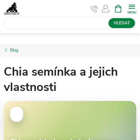
Přejít
NÁKUPNÍ
KOŠÍK
na
obsah
HLEDAT
Blog
Chia semínka a jejich
vlastnosti