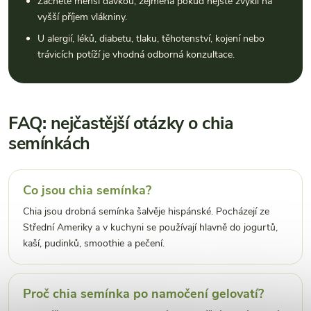
Začněte menší dávkou, zejména pokud nejste zvyklí na
vyšší příjem vlákniny.
U alergií, léků, diabetu, tlaku, těhotenství, kojení nebo
trávicích potíží je vhodná odborná konzultace.
FAQ: nejčastější otázky o chia
semínkách
Co jsou chia semínka?
Chia jsou drobná semínka šalvěje hispánské. Pocházejí ze
Střední Ameriky a v kuchyni se používají hlavně do jogurtů,
kaší, pudinků, smoothie a pečení.
Proč chia semínka po namočení gelovatí?