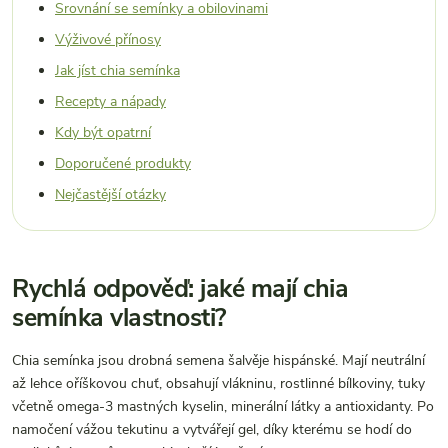
Srovnání se semínky a obilovinami
Výživové přínosy
Jak jíst chia semínka
Recepty a nápady
Kdy být opatrní
Doporučené produkty
Nejčastější otázky
Rychlá odpověď: jaké mají chia
semínka vlastnosti?
Chia semínka jsou drobná semena šalvěje hispánské. Mají neutrální
až lehce oříškovou chuť, obsahují vlákninu, rostlinné bílkoviny, tuky
včetně omega-3 mastných kyselin, minerální látky a antioxidanty. Po
namočení vážou tekutinu a vytvářejí gel, díky kterému se hodí do