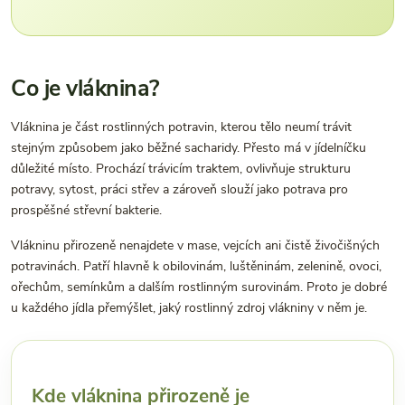
Co je vláknina?
Vláknina je část rostlinných potravin, kterou tělo neumí trávit
stejným způsobem jako běžné sacharidy. Přesto má v jídelníčku
důležité místo. Prochází trávicím traktem, ovlivňuje strukturu
potravy, sytost, práci střev a zároveň slouží jako potrava pro
prospěšné střevní bakterie.
Vlákninu přirozeně nenajdete v mase, vejcích ani čistě živočišných
potravinách. Patří hlavně k obilovinám, luštěninám, zelenině, ovoci,
ořechům, semínkům a dalším rostlinným surovinám. Proto je dobré
u každého jídla přemýšlet, jaký rostlinný zdroj vlákniny v něm je.
Kde vláknina přirozeně je