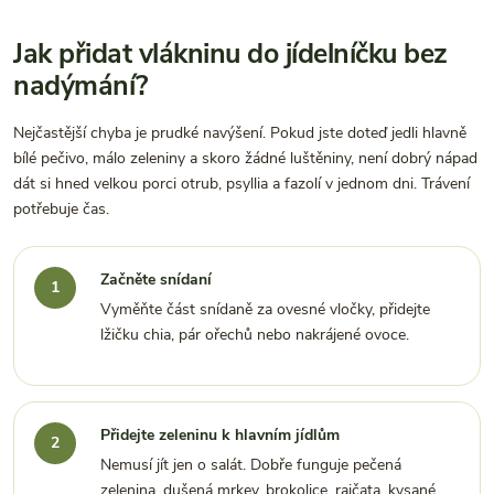
Jak přidat vlákninu do jídelníčku bez
nadýmání?
Nejčastější chyba je prudké navýšení. Pokud jste doteď jedli hlavně
bílé pečivo, málo zeleniny a skoro žádné luštěniny, není dobrý nápad
dát si hned velkou porci otrub, psyllia a fazolí v jednom dni. Trávení
potřebuje čas.
Začněte snídaní
Vyměňte část snídaně za ovesné vločky, přidejte
lžičku chia, pár ořechů nebo nakrájené ovoce.
Přidejte zeleninu k hlavním jídlům
Nemusí jít jen o salát. Dobře funguje pečená
zelenina, dušená mrkev, brokolice, rajčata, kysané