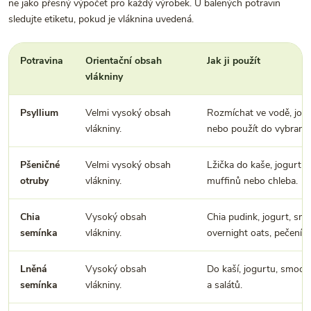
ne jako přesný výpočet pro každý výrobek. U balených potravin
sledujte etiketu, pokud je vláknina uvedená.
Potravina
Orientační obsah
Jak ji použít
vlákniny
Psyllium
Velmi vysoký obsah
Rozmíchat ve vodě, jogu
vlákniny.
nebo použít do vybranýc
Pšeničné
Velmi vysoký obsah
Lžička do kaše, jogurtu,
otruby
vlákniny.
muffinů nebo chleba.
Chia
Vysoký obsah
Chia pudink, jogurt, smo
semínka
vlákniny.
overnight oats, pečení.
Lněná
Vysoký obsah
Do kaší, jogurtu, smooth
semínka
vlákniny.
a salátů.