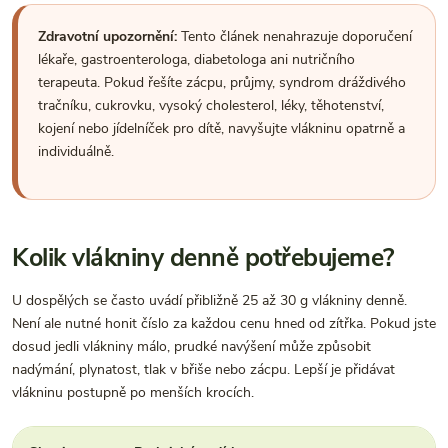
Zdravotní upozornění:
Tento článek nenahrazuje doporučení
lékaře, gastroenterologa, diabetologa ani nutričního
terapeuta. Pokud řešíte zácpu, průjmy, syndrom dráždivého
tračníku, cukrovku, vysoký cholesterol, léky, těhotenství,
kojení nebo jídelníček pro dítě, navyšujte vlákninu opatrně a
individuálně.
Kolik vlákniny denně potřebujeme?
U dospělých se často uvádí přibližně 25 až 30 g vlákniny denně.
Není ale nutné honit číslo za každou cenu hned od zítřka. Pokud jste
dosud jedli vlákniny málo, prudké navýšení může způsobit
nadýmání, plynatost, tlak v břiše nebo zácpu. Lepší je přidávat
vlákninu postupně po menších krocích.