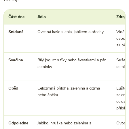
Část dne
Jídlo
Zdroje
Snídaně
Ovesná kaše s chia, jablkem a ořechy.
Vločky,
ovoce 
slupkou
Svačina
Bílý jogurt s fíky nebo švestkami a pár
Sušené
semínky.
semínk
Oběd
Celozrnná příloha, zelenina a cizrna
Luštěn
nebo čočka.
zelenin
celozr
příloha
Odpoledne
Jablko, hruška nebo zelenina s
Ovoce, 