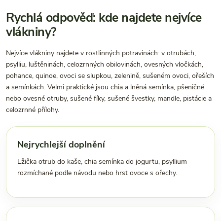
Rychlá odpověď: kde najdete nejvíce
vlákniny?
Nejvíce vlákniny najdete v rostlinných potravinách: v otrubách,
psylliu, luštěninách, celozrnných obilovinách, ovesných vločkách,
pohance, quinoe, ovoci se slupkou, zelenině, sušeném ovoci, ořeších
a semínkách. Velmi praktické jsou chia a lněná semínka, pšeničné
nebo ovesné otruby, sušené fíky, sušené švestky, mandle, pistácie a
celozrnné přílohy.
Nejrychlejší doplnění
Lžička otrub do kaše, chia semínka do jogurtu, psyllium
rozmíchané podle návodu nebo hrst ovoce s ořechy.