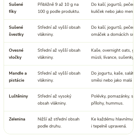
Sušené
Přibližně 9 až 10 g na
Do kaší, jogurtů, pečení
fíky
100 g podle produktu.
kuliček nebo jako menší 
Sušené
Střední až vyšší obsah
Do kaší, jogurtů, pečení
švestky
vlákniny.
omáček a domácích smě
Ovesné
Střední až vyšší obsah
Kaše, overnight oats, gr
vločky
vlákniny.
müsli, lívance, sušenky.
Mandle a
Střední až vyšší obsah
Do jogurtu, kaše, salátu
pistácie
vlákniny.
směsi nebo jako malá sv
Luštěniny
Střední až vysoký
Polévky, pomazánky, salát
obsah vlákniny.
přílohy, hummus.
Zelenina
Nižší až střední obsah
Ke každému hlavnímu jíd
podle druhu.
i tepelně upravená.