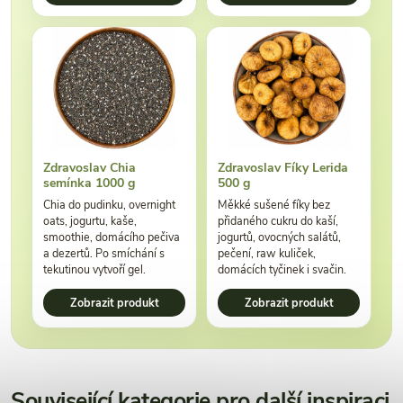
Zdravoslav Chia
Zdravoslav Fíky Lerida
semínka 1000 g
500 g
Chia do pudinku, overnight
Měkké sušené fíky bez
oats, jogurtu, kaše,
přidaného cukru do kaší,
smoothie, domácího pečiva
jogurtů, ovocných salátů,
a dezertů. Po smíchání s
pečení, raw kuliček,
tekutinou vytvoří gel.
domácích tyčinek i svačin.
Zobrazit produkt
Zobrazit produkt
Související kategorie pro další inspiraci