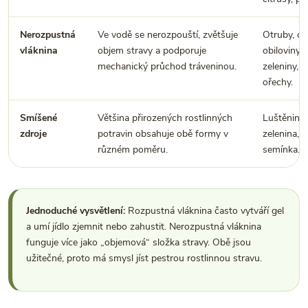
Nerozpustná
Ve vodě se nerozpouští, zvětšuje
Otruby, ce
vláknina
objem stravy a podporuje
obiloviny,
mechanický průchod tráveninou.
zeleniny, 
ořechy.
Smíšené
Většina přirozených rostlinných
Luštěniny, 
zdroje
potravin obsahuje obě formy v
zelenina, 
různém poměru.
semínka.
Jednoduché vysvětlení:
Rozpustná vláknina často vytváří gel
a umí jídlo zjemnit nebo zahustit. Nerozpustná vláknina
funguje více jako „objemová“ složka stravy. Obě jsou
užitečné, proto má smysl jíst pestrou rostlinnou stravu.