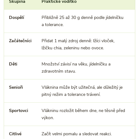
Skupina
Praktické vodítko
N
Dospělí
Přibližně 25 až 30 g denně podle jídelníčku
Ne
a tolerance.
o
Začátečníci
Přidat 1 malý zdroj denně: lžíci vloček,
Z
lžičku chia, zeleninu nebo ovoce.
Děti
Množství závisí na věku, jídelníčku a
N
zdravotním stavu.
p
Senioři
Vláknina může být užitečná, ale důležitý je
P
pitný režim a tolerance trávení.
p
Sportovci
Vlákninu rozložit během dne, ne těsně před
V
výkon.
Citlivé
Začít velmi pomalu a sledovat reakci.
N