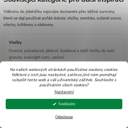
Vlákninu do jídelníčku nejsnáze dostanete přes běžné suroviny,
které se dají používat pořád dokola: vločky, semínka, sušené ovoce,
ořechy, luštěniny a obiloviny.
Vločky
Ovesné, pohankové, jáhlové, špaldové a další vločky do kaší,
granoly, overnight oats i pečení.
Na našich webových stránkách používáme soubory cookies.
Některé z nich jsou nezbytné, zatímco jiné nám pomáhají
Semínka a jádra
vylepšit tento web a váš uživatelský zážitek. Souhlasíte s
používáním všech cookies?
Chia, len, slunečnicová, dýňová, sezamová a konopná semínka
Nastavení
do snídaní, salátů i pečení.
Souhlasím
Sušené ovoce
Odmítnout
Fíky, švestky, meruňky, datle, rozinky a další ovoce do kaší,