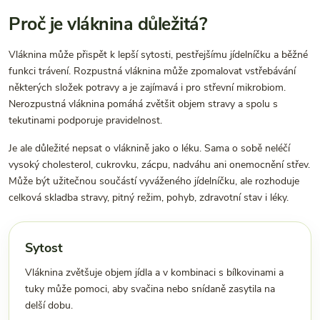
Proč je vláknina důležitá?
Vláknina může přispět k lepší sytosti, pestřejšímu jídelníčku a běžné
funkci trávení. Rozpustná vláknina může zpomalovat vstřebávání
některých složek potravy a je zajímavá i pro střevní mikrobiom.
Nerozpustná vláknina pomáhá zvětšit objem stravy a spolu s
tekutinami podporuje pravidelnost.
Je ale důležité nepsat o vláknině jako o léku. Sama o sobě neléčí
vysoký cholesterol, cukrovku, zácpu, nadváhu ani onemocnění střev.
Může být užitečnou součástí vyváženého jídelníčku, ale rozhoduje
celková skladba stravy, pitný režim, pohyb, zdravotní stav i léky.
Sytost
Vláknina zvětšuje objem jídla a v kombinaci s bílkovinami a
tuky může pomoci, aby svačina nebo snídaně zasytila na
delší dobu.