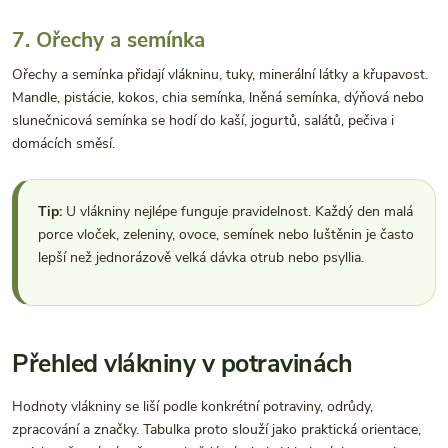
7. Ořechy a semínka
Ořechy a semínka přidají vlákninu, tuky, minerální látky a křupavost.
Mandle, pistácie, kokos, chia semínka, lněná semínka, dýňová nebo
slunečnicová semínka se hodí do kaší, jogurtů, salátů, pečiva i
domácích směsí.
Tip:
U vlákniny nejlépe funguje pravidelnost. Každý den malá
porce vloček, zeleniny, ovoce, semínek nebo luštěnin je často
lepší než jednorázově velká dávka otrub nebo psyllia.
Přehled vlákniny v potravinách
Hodnoty vlákniny se liší podle konkrétní potraviny, odrůdy,
zpracování a značky. Tabulka proto slouží jako praktická orientace,