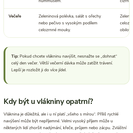
hummusem.
cizrna.
Večeře
Zeleninová polévka, salát s ořechy
Zelenin
nebo pečivo s vysokým podílem
celozr
celozrnné mouky.
obilovi
Tip:
Pokud chcete vlákninu navýšit, nesnažte se „dohnat“
celý den večer. Větší večerní dávka může zatížit trávení.
Lepší je rozložit ji do více jídel.
Kdy být u vlákniny opatrní?
Vláknina je důležitá, ale i u ní platí „všeho s mírou“. Příliš rychlé
navýšení může být nepříjemné. Velmi vysoký příjem může u
některých lidí zhoršit nadýmání, křeče, průjem nebo zácpu. Zvláštní