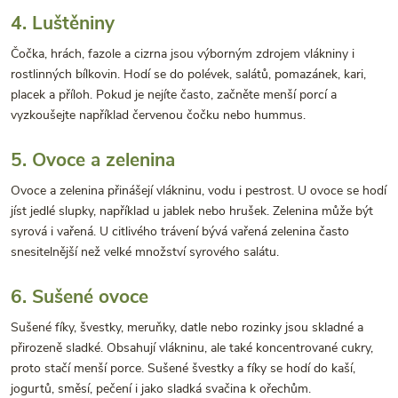
4. Luštěniny
Čočka, hrách, fazole a cizrna jsou výborným zdrojem vlákniny i
rostlinných bílkovin. Hodí se do polévek, salátů, pomazánek, kari,
placek a příloh. Pokud je nejíte často, začněte menší porcí a
vyzkoušejte například červenou čočku nebo hummus.
5. Ovoce a zelenina
Ovoce a zelenina přinášejí vlákninu, vodu i pestrost. U ovoce se hodí
jíst jedlé slupky, například u jablek nebo hrušek. Zelenina může být
syrová i vařená. U citlivého trávení bývá vařená zelenina často
snesitelnější než velké množství syrového salátu.
6. Sušené ovoce
Sušené fíky, švestky, meruňky, datle nebo rozinky jsou skladné a
přirozeně sladké. Obsahují vlákninu, ale také koncentrované cukry,
proto stačí menší porce. Sušené švestky a fíky se hodí do kaší,
jogurtů, směsí, pečení i jako sladká svačina k ořechům.