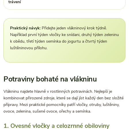
trávení
m
Praktický návyk:
Přidejte jeden vlákninový krok týdně.
Například první týden vločky ke snídani, druhý týden zeleninu
k obědu, třetí týden semínka do jogurtu a čtvrtý týden
luštěninovou přílohu.
Potraviny bohaté na vlákninu
Vlákninu najdete hlavně v rostlinných potravinách. Nejlepší je
kombinovat přirozené zdroje, které se dají jíst každý den bez složité
přípravy. Mezi praktické pomocníky patří vločky, otruby, luštěniny,
ovoce, zelenina, sušené ovoce, ořechy a semínka.
1. Ovesné vločky a celozrnné obiloviny