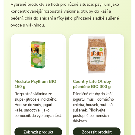
Vybrané produkty se hodí pro různé situace: psyllium jako
koncentrovanější rozpustná vláknina, otruby do kaší a
pečení, chia do snídaní a fíky jako přirozeně sladké sušené
ovoce s vlákninou.
Mediate Psyllium BIO
Country Life Otruby
150 g
pšeničné BIO 300 g
Rozpustná vláknina ze
Pšeničné otruby do kaší,
slupek jitrocele indického.
jogurtu, müsli, domácího
Hodí se do vody, jogurtu,
chleba, housek, muffinů i
kaše, smoothie i jako
sušenek. Přidávejte
pomocník do vybraných těst.
postupně po menších
dávkách.
Zobrazit produkt
Zobrazit produkt