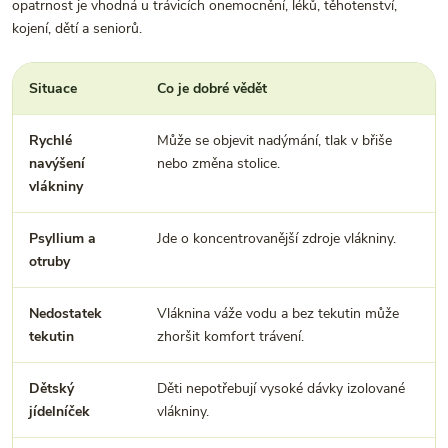
opatrnost je vhodná u trávicích onemocnění, léků, těhotenství,
kojení, dětí a seniorů.
Situace
Co je dobré vědět
P
Rychlé
Může se objevit nadýmání, tlak v břiše
P
navýšení
nebo změna stolice.
vlákniny
Psyllium a
Jde o koncentrovanější zdroje vlákniny.
D
otruby
d
Nedostatek
Vláknina váže vodu a bez tekutin může
P
tekutin
zhoršit komfort trávení.
o
Dětský
Děti nepotřebují vysoké dávky izolované
Z
jídelníček
vlákniny.
p