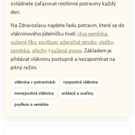
zvládnete zařazovat rostlinné potraviny každý
den.
Na Zdravoslavu najdete řadu potravin, které se do
vlákninového jídelníčku hodí:
chia semínka
,
sušené fíky
,
psyllium
,
pšeničné otruby
,
vločky
,
semínka
,
ořechy
i
sušené ovoce
. Základem je
přidávat vlákninu postupně a nezapomínat na
pitný režim.
vláknina v potravinách
rozpustná vláknina
nerozpustná vláknina
snídaně a svačiny
psyllium a semínka