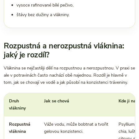
vysoce rafinované bílé pečivo,
šťávy bez dužiny a vlákniny.
Rozpustná a nerozpustná vláknina:
jaký je rozdíl?
Vláknina se nejčastěji dělí na rozpustnou a nerozpustnou. V praxi se
ale v potravinách často nachází obě najednou. Rozdíl je hlavně v
tom, jak se chovají ve vodě a jak působí na konzistenci tráveniny.
Druh
Jak se chová
Kde ji naj
vlákniny
Rozpustná
Váže vodu, může bobtnat a tvořit
Psyllium, 
vláknina
gelovou konzistenci.
chia, luštěn
citrusy, p