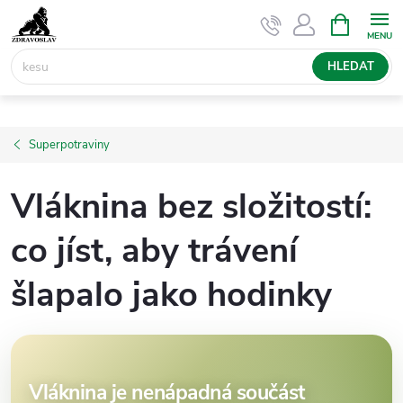
Přejít
NÁKUPNÍ
KOŠÍK
na
obsah
HLEDAT
Superpotraviny
Vláknina bez složitostí:
co jíst, aby trávení
šlapalo jako hodinky
Vláknina je nenápadná součást