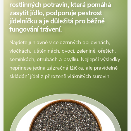
rostlinných potravin, která pomáhá
zasytit jídlo, podporuje pestrost
jídelníčku a je důležitá pro běžné
fungování trávení.
Najdete ji hlavně v celozrnných obilovinách,
vločkách, luštěninách, ovoci, zelenině, ořeších,
semínkách, otrubách a psylliu. Nejlepší výsledky
nepřinese jedna zázračná lžička, ale pravidelné
skládání jídel z přirozeně vláknitých surovin.