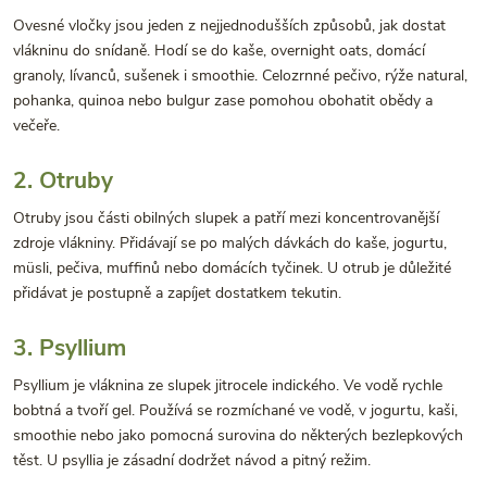
Ovesné vločky jsou jeden z nejjednodušších způsobů, jak dostat
vlákninu do snídaně. Hodí se do kaše, overnight oats, domácí
granoly, lívanců, sušenek i smoothie. Celozrnné pečivo, rýže natural,
pohanka, quinoa nebo bulgur zase pomohou obohatit obědy a
večeře.
2. Otruby
Otruby jsou části obilných slupek a patří mezi koncentrovanější
zdroje vlákniny. Přidávají se po malých dávkách do kaše, jogurtu,
müsli, pečiva, muffinů nebo domácích tyčinek. U otrub je důležité
přidávat je postupně a zapíjet dostatkem tekutin.
3. Psyllium
Psyllium je vláknina ze slupek jitrocele indického. Ve vodě rychle
bobtná a tvoří gel. Používá se rozmíchané ve vodě, v jogurtu, kaši,
smoothie nebo jako pomocná surovina do některých bezlepkových
těst. U psyllia je zásadní dodržet návod a pitný režim.