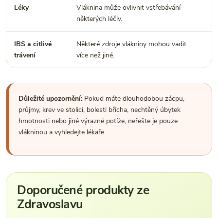
Léky
Vláknina může ovlivnit vstřebávání
U
některých léčiv.
d
IBS a citlivé
Některé zdroje vlákniny mohou vadit
V
trávení
více než jiné.
o
Důležité upozornění:
Pokud máte dlouhodobou zácpu,
průjmy, krev ve stolici, bolesti břicha, nechtěný úbytek
hmotnosti nebo jiné výrazné potíže, neřešte je pouze
vlákninou a vyhledejte lékaře.
Doporučené produkty ze
Zdravoslavu