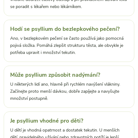
se poradit s lékařem nebo lékárníkem.
Hodí se psyllium do bezlepkového pečení?
Ano, v bezlepkovém pečení se často používá jako pomocná
pojivá složka. Pomáhá zlepšit strukturu těsta, ale obvykle je
potřeba upravit i množství tekutin.
Může psyllium způsobit nadýmání?
U některých lidí ano, hlavně při rychlém navýšení vlákniny.
Začínejte proto menší dávkou, dobře zapíjejte a navyšujte
množství postupně.
Je psyllium vhodné pro děti?
U dětí je vhodná opatrnost a dostatek tekutin. U menších
dětí, pravidelného užívání nebo zdravotních potíží je lepší