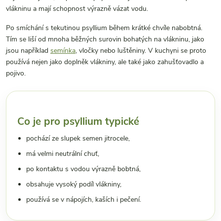
vlákninu a mají schopnost výrazně vázat vodu.
Po smíchání s tekutinou psyllium během krátké chvíle nabobtná.
Tím se liší od mnoha běžných surovin bohatých na vlákninu, jako
jsou například
semínka
, vločky nebo luštěniny. V kuchyni se proto
používá nejen jako doplněk vlákniny, ale také jako zahušťovadlo a
pojivo.
Co je pro psyllium typické
pochází ze slupek semen jitrocele,
má velmi neutrální chuť,
po kontaktu s vodou výrazně bobtná,
obsahuje vysoký podíl vlákniny,
používá se v nápojích, kaších i pečení.