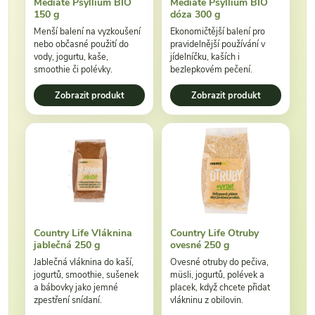
Mediate Psyllium BIO
Mediate Psyllium BIO
150 g
dóza 300 g
Menší balení na vyzkoušení
Ekonomičtější balení pro
nebo občasné použití do
pravidelnější používání v
vody, jogurtu, kaše,
jídelníčku, kaších i
smoothie či polévky.
bezlepkovém pečení.
Zobrazit produkt
Zobrazit produkt
Country Life Vláknina
Country Life Otruby
jablečná 250 g
ovesné 250 g
Jablečná vláknina do kaší,
Ovesné otruby do pečiva,
jogurtů, smoothie, sušenek
müsli, jogurtů, polévek a
a bábovky jako jemné
placek, když chcete přidat
zpestření snídaní.
vlákninu z obilovin.