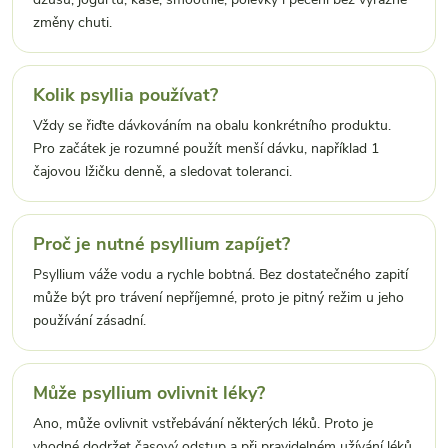
změny chuti.
Kolik psyllia používat?
Vždy se řiďte dávkováním na obalu konkrétního produktu.
Pro začátek je rozumné použít menší dávku, například 1
čajovou lžičku denně, a sledovat toleranci.
Proč je nutné psyllium zapíjet?
Psyllium váže vodu a rychle bobtná. Bez dostatečného zapití
může být pro trávení nepříjemné, proto je pitný režim u jeho
používání zásadní.
Může psyllium ovlivnit léky?
Ano, může ovlivnit vstřebávání některých léků. Proto je
vhodné dodržet časový odstup a při pravidelném užívání léků