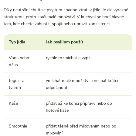
Díky neutrální chuti se psyllium snadno ztratí v jídle. Je ale výrazné
strukturou, proto stačí malé množství. V kuchyni se hodí hlavně
tam, kde chcete zahustit, spojit nebo upravit konzistenci.
Typ jídla
Jak psyllium použít
Voda nebo
rychle rozmíchat a vypít
džus
Jogurt a
vmíchat malé množství a nechat krátce
tvaroh
odpočinout
Kaše
přidat až ke konci přípravy nebo do
hotové kaše
Smoothie
přidat těsně před mixováním nebo po
mixování