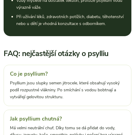
Vždy myslete na dostatek tekutin, protože psyllium vodu
výrazně váže.
Při užívání léků, zdravotních potížích, diabetu, těhotenství
nebo u dětí je vhodná konzultace s odborníkem.
FAQ: nejčastější otázky o psylliu
Co je psyllium?
Psyllium jsou slupky semen jitrocele, které obsahují vysoký
podíl rozpustné vlákniny. Po smíchání s vodou bobtnají a
vytvářejí gelovitou strukturu.
Jak psyllium chutná?
Má velmi neutrální chuť. Díky tomu se dá přidat do vody,
džusu, jogurtu, kaše, smoothie, polévky i pečení bez výrazné