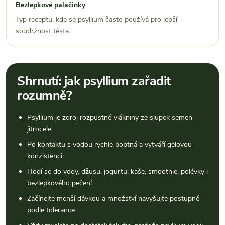
Bezlepkové palačinky
Typ receptu, kde se psyllium často používá pro lepší
soudržnost těsta.
Shrnutí: jak psyllium zařadit
rozumně?
Psyllium je zdroj rozpustné vlákniny ze slupek semen
jitrocele.
Po kontaktu s vodou rychle bobtná a vytváří gelovou
konzistenci.
Hodí se do vody, džusu, jogurtu, kaše, smoothie, polévky i
bezlepkového pečení.
Začínejte menší dávkou a množství navyšujte postupně
podle tolerance.