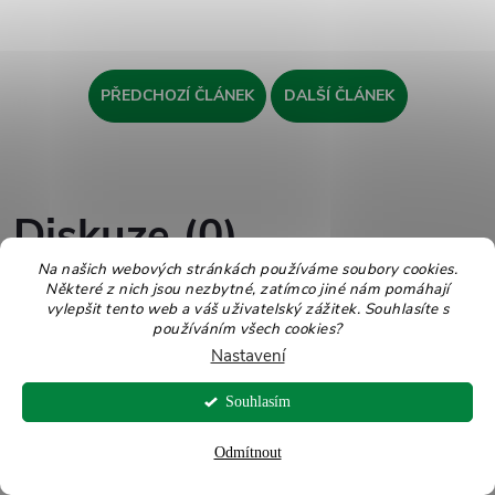
PŘEDCHOZÍ ČLÁNEK
DALŠÍ ČLÁNEK
Diskuze (0)
Na našich webových stránkách používáme soubory cookies.
Některé z nich jsou nezbytné, zatímco jiné nám pomáhají
vylepšit tento web a váš uživatelský zážitek. Souhlasíte s
Buďte první, kdo napíše příspěvek k této položce.
používáním všech cookies?
Nastavení
PŘIDAT KOMENTÁŘ
Souhlasím
Odmítnout