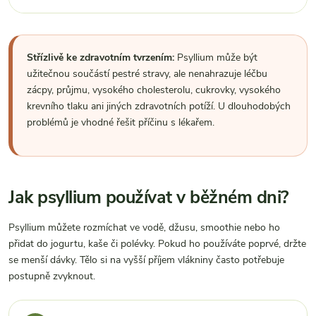
Střízlivě ke zdravotním tvrzením:
Psyllium může být
užitečnou součástí pestré stravy, ale nenahrazuje léčbu
zácpy, průjmu, vysokého cholesterolu, cukrovky, vysokého
krevního tlaku ani jiných zdravotních potíží. U dlouhodobých
problémů je vhodné řešit příčinu s lékařem.
Jak psyllium používat v běžném dni?
Psyllium můžete rozmíchat ve vodě, džusu, smoothie nebo ho
přidat do jogurtu, kaše či polévky. Pokud ho používáte poprvé, držte
se menší dávky. Tělo si na vyšší příjem vlákniny často potřebuje
postupně zvyknout.