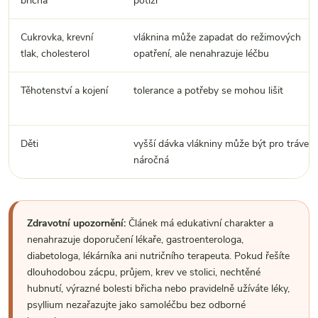
břicha
potíží
Cukrovka, krevní
vláknina může zapadat do režimových
tlak, cholesterol
opatření, ale nenahrazuje léčbu
Těhotenství a kojení
tolerance a potřeby se mohou lišit
Děti
vyšší dávka vlákniny může být pro trávení
náročná
Zdravotní upozornění:
Článek má edukativní charakter a
nenahrazuje doporučení lékaře, gastroenterologa,
diabetologa, lékárníka ani nutričního terapeuta. Pokud řešíte
dlouhodobou zácpu, průjem, krev ve stolici, nechtěné
hubnutí, výrazné bolesti břicha nebo pravidelně užíváte léky,
psyllium nezařazujte jako samoléčbu bez odborné