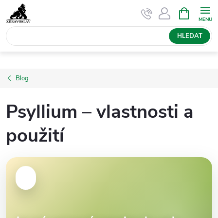
Přejít
NÁKUPNÍ
KOŠÍK
na
obsah
HLEDAT
Blog
Psyllium – vlastnosti a
použití