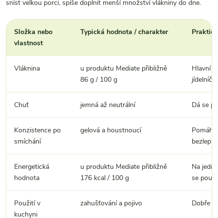
sníst velkou porci, spíše doplnit menší množství vlákniny do dne.
Složka nebo
Typická hodnota / charakter
Praktic
vlastnost
Vláknina
u produktu Mediate přibližně
Hlavní d
86 g / 100 g
jídelníčk
Chuť
jemná až neutrální
Dá se př
Konzistence po
gelová a houstnoucí
Pomáhá z
smíchání
bezlepko
Energetická
u produktu Mediate přibližně
Na jednu
hodnota
176 kcal / 100 g
se použí
Použití v
zahušťování a pojivo
Dobře se
kuchyni