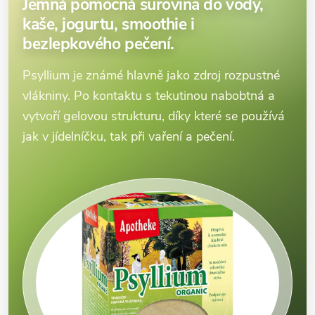
Jemná pomocná surovina do vody,
kaše, jogurtu, smoothie i
bezlepkového pečení.
Psyllium je známé hlavně jako zdroj rozpustné
vlákniny. Po kontaktu s tekutinou nabobtná a
vytvoří gelovou strukturu, díky které se používá
jak v jídelníčku, tak při vaření a pečení.