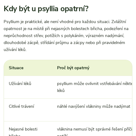
Kdy být u psyllia opatrní?
Psyllium je praktické, ale není vhodné pro každou situaci. Zvláštní
opatrnost je na místě při nejasných bolestech břicha, podezření na
neprůchodnost střev, potížích s polykáním, výrazném nadýmání,
dlouhodobé zácpě, střídání průjmu a zácpy nebo při pravidelném
užívání léků.
Situace
Proč být opatrný
Užívání léků
psyllium může ovlivnit vstřebávání někter
léků
Citlivé trávení
náhlé navýšení vlákniny může nadýmat
Nejasné bolesti
vláknina nemusí být správné řešení příčin