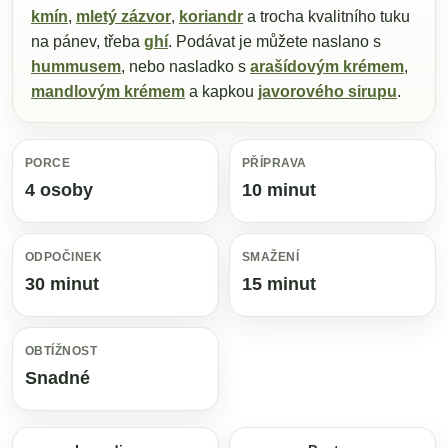
kmín
,
mletý zázvor
,
koriandr
a trocha kvalitního tuku
na pánev, třeba
ghí
. Podávat je můžete naslano s
hummusem
, nebo nasladko s
arašídovým krémem
,
mandlovým krémem
a kapkou
javorového sirupu
.
PORCE
PŘÍPRAVA
4 osoby
10 minut
ODPOČINEK
SMAŽENÍ
30 minut
15 minut
OBTÍŽNOST
Snadné