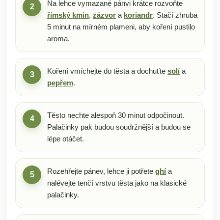
Na lehce vymazané pánvi krátce rozvoňte
2
římský kmín
,
zázvor
a
koriandr
. Stačí zhruba
5 minut na mírném plameni, aby koření pustilo
aroma.
Koření vmíchejte do těsta a dochuťte
solí
a
3
pepřem
.
Těsto nechte alespoň 30 minut odpočinout.
4
Palačinky pak budou soudržnější a budou se
lépe otáčet.
Rozehřejte pánev, lehce ji potřete
ghí
a
5
nalévejte tenčí vrstvu těsta jako na klasické
palačinky.