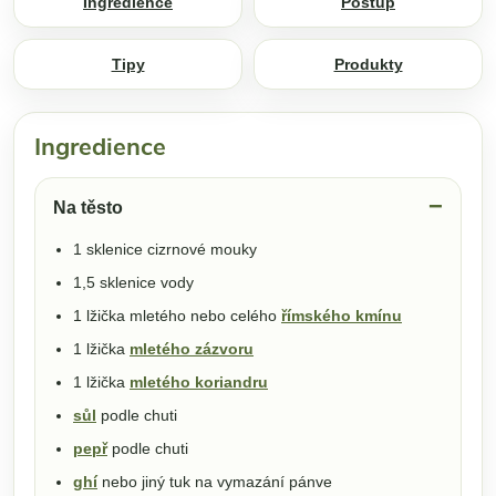
Ingredience
Postup
Tipy
Produkty
Ingredience
Na těsto
1 sklenice cizrnové mouky
1,5 sklenice vody
1 lžička mletého nebo celého
římského kmínu
1 lžička
mletého zázvoru
1 lžička
mletého koriandru
sůl
podle chuti
pepř
podle chuti
ghí
nebo jiný tuk na vymazání pánve