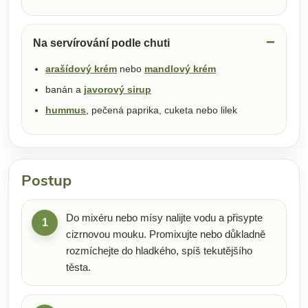
Na servírování podle chuti
arašídový krém
nebo
mandlový krém
banán a
javorový sirup
hummus
, pečená paprika, cuketa nebo lilek
Postup
Do mixéru nebo mísy nalijte vodu a přisypte
1
cizrnovou mouku. Promixujte nebo důkladně
rozmíchejte do hladkého, spíš tekutějšího
těsta.