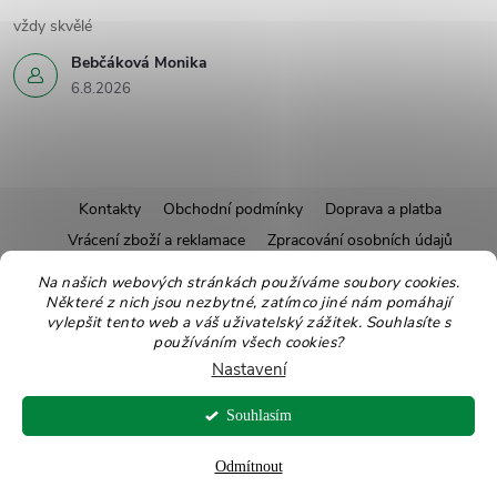
vždy skvělé
Bebčáková Monika
6.8.2026
Z
Kontakty
Obchodní podmínky
Doprava a platba
Vrácení zboží a reklamace
Zpracování osobních údajů
á
Pravidla soutěží
Affiliate program
Recepty
Na našich webových stránkách používáme soubory cookies.
Pro nové dodavatele
Ekologické balení
Moje objednávka
Některé z nich jsou nezbytné, zatímco jiné nám pomáhají
p
vylepšit tento web a váš uživatelský zážitek. Souhlasíte s
používáním všech cookies?
a
Nastavení
Copyright 2026
Zdravoslav
. Všechna práva vyhrazena.
Upravit nastavení
t
cookies
Souhlasím
Vytvořil Shoptet
Odmítnout
í