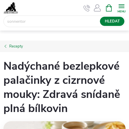
Přejít
NÁKUPNÍ
KOŠÍK
na
obsah
HLEDAT
Recepty
Nadýchané bezlepkové
palačinky z cizrnové
mouky: Zdravá snídaně
plná bílkovin