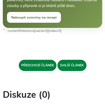
zásoby a připravte si je klidně ještě dnes.
Nakoupit suroviny na recept
``` ::contentReference[oaicite:0]{index=0}
PŘEDCHOZÍ ČLÁNEK
DALŠÍ ČLÁNEK
Diskuze (0)