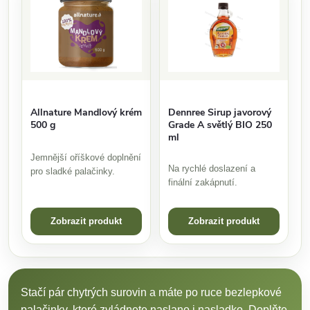
Allnature Mandlový krém
Dennree Sirup javorový
500 g
Grade A světlý BIO 250
ml
Jemnější oříškové doplnění
Na rychlé doslazení a
pro sladké palačinky.
finální zakápnutí.
Zobrazit produkt
Zobrazit produkt
Stačí pár chytrých surovin a máte po ruce bezlepkové
palačinky, které zvládnete naslano i nasladko. Doplňte