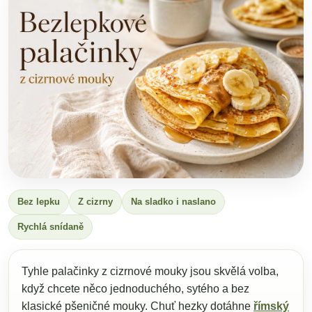
Bez lepku
Z cizrny
Na sladko i naslano
Rychlá snídaně
Tyhle palačinky z cizrnové mouky jsou skvělá volba,
když chcete něco jednoduchého, sytého a bez
klasické pšeničné mouky. Chuť hezky dotáhne
římský