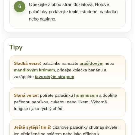
Opékejte z obou stran dozlatova. Hotové
6
palačinky podávejte teplé i studené, nasladko
nebo naslano.
Tipy
Sladká verze:
palačinku namažte
arašídovým
nebo
mandlovým krémem
, přidejte kolečka banánu a
zakápněte
javorovým sirupem
.
Slaná verze:
potřete palačinku
hummusem
a doplňte
pečenou paprikou, cuketou nebo lilkem. Výborně
funguje i jako rychlý oběd.
Ještě sytější finiš:
cizrnové palačinky chutnají skvěle i
jen přeložené se salátem nebo jako příloha k