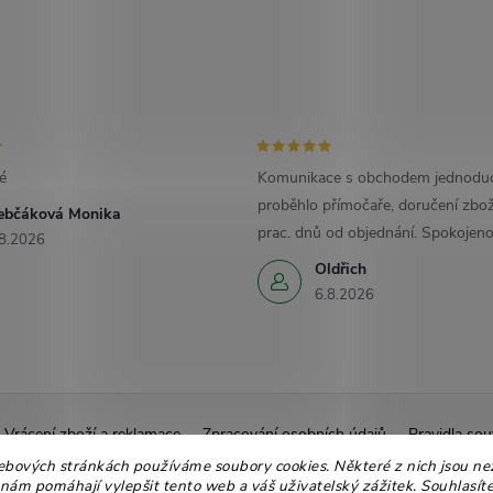
é
Komunikace s obchodem jednoduc
proběhlo přímočaře, doručení zbož
ebčáková Monika
prac. dnů od objednání. Spokojeno
8.2026
Oldřich
6.8.2026
Vrácení zboží a reklamace
Zpracování osobních údajů
Pravidla sou
Ekologické balení
Moje objednávka
ebových stránkách používáme soubory cookies. Některé z nich jsou ne
 nám pomáhají vylepšit tento web a váš uživatelský zážitek. Souhlasíte