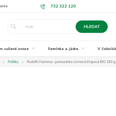
732 322 120
návka
GDPR a ochrana osobních údajů
Jak nakupovat
Obchodní
HLEDAT
m sušené ovoce
Semínka a jádra
V čokolád
Paštiky
Rudolfs Hummus- pomazánka cizrnová křupavá BIO 180 g