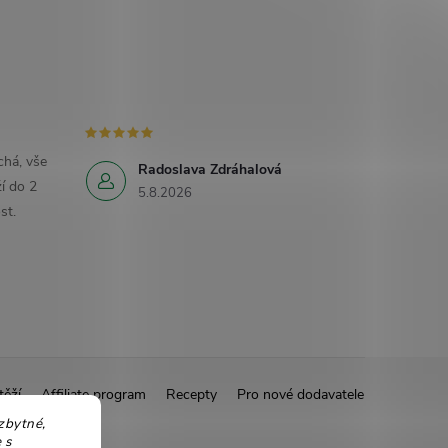
há, vše
Radoslava Zdráhalová
í do 2
5.8.2026
st.
těží
Affiliate program
Recepty
Pro nové dodavatele
zbytné,
 s