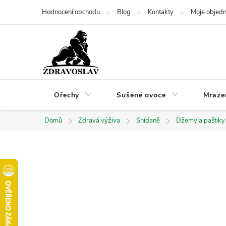
Přejít
Hodnocení obchodu
Blog
Kontakty
Moje objed
na
obsah
Ořechy
Sušené ovoce
Mraze
Domů
Zdravá výživa
Snídaně
Džemy a paštiky