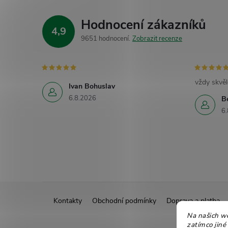
Hodnocení zákazníků
4,9
9651 hodnocení
Zobrazit recenze
vždy skvěl
Ivan Bohuslav
6.8.2026
B
6.
Z
Kontakty
Obchodní podmínky
Doprava a platba
á
Na našich w
zatímco jiné