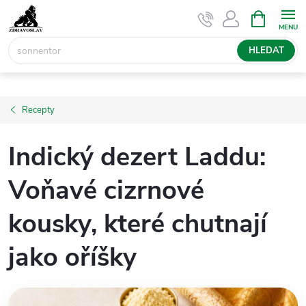
Přejít
NÁKUPNÍ
KOŠÍK
na
obsah
HLEDAT
Recepty
Indický dezert Laddu:
Voňavé cizrnové
kousky, které chutnají
jako oříšky