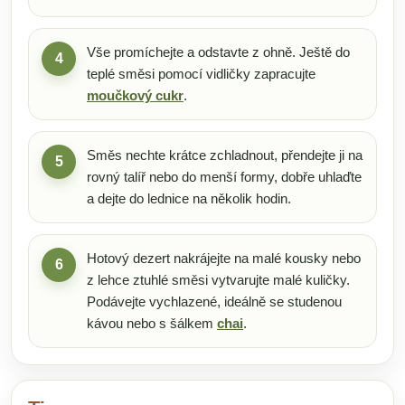
Vše promíchejte a odstavte z ohně. Ještě do
4
teplé směsi pomocí vidličky zapracujte
moučkový cukr
.
Směs nechte krátce zchladnout, přendejte ji na
5
rovný talíř nebo do menší formy, dobře uhlaďte
a dejte do lednice na několik hodin.
Hotový dezert nakrájejte na malé kousky nebo
6
z lehce ztuhlé směsi vytvarujte malé kuličky.
Podávejte vychlazené, ideálně se studenou
kávou nebo s šálkem
chai
.