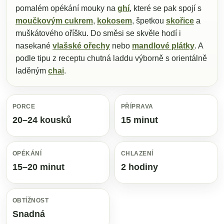
pomalém opékání mouky na
ghí
, které se pak spojí s
moučkovým cukrem
,
kokosem
, špetkou
skořice
a
muškátového oříšku. Do směsi se skvěle hodí i
nasekané
vlašské ořechy
nebo
mandlové plátky
. A
podle tipu z receptu chutná laddu výborně s orientálně
laděným
chai
.
PORCE
PŘÍPRAVA
20–24 kousků
15 minut
OPÉKÁNÍ
CHLAZENÍ
15–20 minut
2 hodiny
OBTÍŽNOST
Snadná