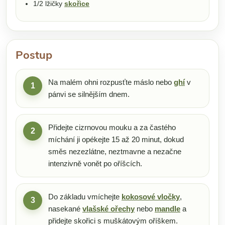
1/2 lžičky
skořice
Postup
Na malém ohni rozpusťte máslo nebo
ghí
v
1
pánvi se silnějším dnem.
Přidejte cizrnovou mouku a za častého
2
míchání ji opékejte 15 až 20 minut, dokud
směs nezezlátne, neztmavne a nezačne
intenzivně vonět po oříšcích.
Do základu vmíchejte
kokosové vločky
,
3
nasekané
vlašské ořechy
nebo
mandle
a
přidejte skořici s muškátovým oříškem.