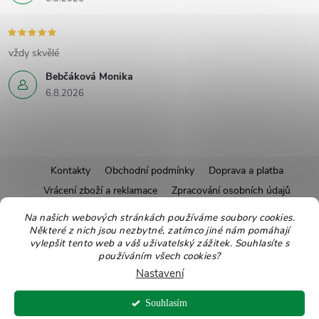
vždy skvělé
Bebčáková Monika
6.8.2026
Z
Kontakty
Obchodní podmínky
Doprava a platba
Vrácení zboží a reklamace
Zpracování osobních údajů
á
Pravidla soutěží
Affiliate program
Recepty
Na našich webových stránkách používáme soubory cookies.
Pro nové dodavatele
Ekologické balení
Moje objednávka
Některé z nich jsou nezbytné, zatímco jiné nám pomáhají
p
vylepšit tento web a váš uživatelský zážitek. Souhlasíte s
používáním všech cookies?
a
Nastavení
Copyright 2026
Zdravoslav
. Všechna práva vyhrazena.
Upravit nastavení
t
cookies
Souhlasím