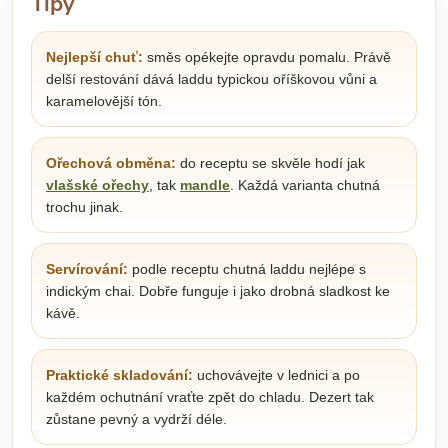
Tipy
Nejlepší chuť:
směs opékejte opravdu pomalu. Právě
delší restování dává laddu typickou oříškovou vůni a
karamelovější tón.
Ořechová obměna:
do receptu se skvěle hodí jak
vlašské ořechy
, tak
mandle
. Každá varianta chutná
trochu jinak.
Servírování:
podle receptu chutná laddu nejlépe s
indickým chai. Dobře funguje i jako drobná sladkost ke
kávě.
Praktické skladování:
uchovávejte v lednici a po
každém ochutnání vraťte zpět do chladu. Dezert tak
zůstane pevný a vydrží déle.